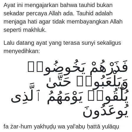
Ayat ini mengajarkan bahwa tauhid bukan
sekadar percaya Allah ada. Tauhid adalah
menjaga hati agar tidak membayangkan Allah
seperti makhluk.
Lalu datang ayat yang terasa sunyi sekaligus
menyedihkan:
فَذَرْهُمْ يَخُوضُوا۟
وَيَلْعَبُوا۟ حَتَّىٰ
يُلَٰقُوا۟ يَوْمَهُمُ ٱلَّذِى
يُوعَدُونَ
fa żar-hum yakhụḍụ wa yal’abụ ḥattā yulāqụ