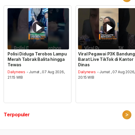
Polisi Diduga Terobos Lampu
Viral Pegawai P3K Bandung
Merah Tabrak Balita hingga
Barat Live TikTok di Kantor
Tewas
Dinas
Dailynews
- Jumat , 07 Aug 2026,
Dailynews
- Jumat , 07 Aug 2026
21:15 WIB
20:15 WIB
>
Terpopuler