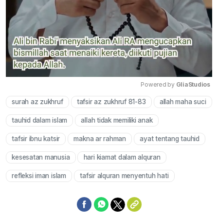
Powered by 
GliaStudios
surah az zukhruf
tafsir az zukhruf 81-83
allah maha suci
Mute
tauhid dalam islam
allah tidak memiliki anak
tafsir ibnu katsir
makna ar rahman
ayat tentang tauhid
kesesatan manusia
hari kiamat dalam alquran
refleksi iman islam
tafsir alquran menyentuh hati