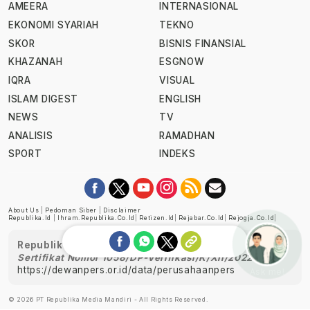
AMEERA
INTERNASIONAL
EKONOMI SYARIAH
TEKNO
SKOR
BISNIS FINANSIAL
KHAZANAH
ESGNOW
IQRA
VISUAL
ISLAM DIGEST
ENGLISH
NEWS
TV
ANALISIS
RAMADHAN
SPORT
INDEKS
About Us
|
Pedoman Siber
|
Disclaimer
Republika.id
|
Ihram.republika.co.id
|
Retizen.id
|
Rejabar.co.id
|
Rejogja.co.id
|
Republika telah diverifikasi oleh Dewan Pers
Sertifikat Nomor 1058/DP-Verifikasi/K/XII/2022
https://dewanpers.or.id/data/perusahaanpers
Ask me!
© 2026 PT Republika Media Mandiri - All Rights Reserved.