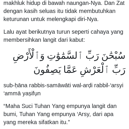
makhluk hidup di bawah naungan-Nya. Dan Zat
dengan kasih seluas itu tidak membutuhkan
keturunan untuk melengkapi diri-Nya.
Lalu ayat berikutnya turun seperti cahaya yang
membersihkan langit dari kabut:
سُبْحَٰنَ رَبِّ ٱلسَّمَٰوَٰتِ وَٱلْأَرْضِ
رَبِّ ٱلْعَرْشِ عَمَّا يَصِفُونَ
sub-ḥāna rabbis-samāwāti wal-arḍi rabbil-‘arsyi
‘ammā yaṣifụn
“Maha Suci Tuhan Yang empunya langit dan
bumi, Tuhan Yang empunya ‘Arsy, dari apa
yang mereka sifatkan itu.”