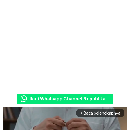
Ikuti Whatsapp Channel Republika
Baca selengkapnya
arrow_forward_ios