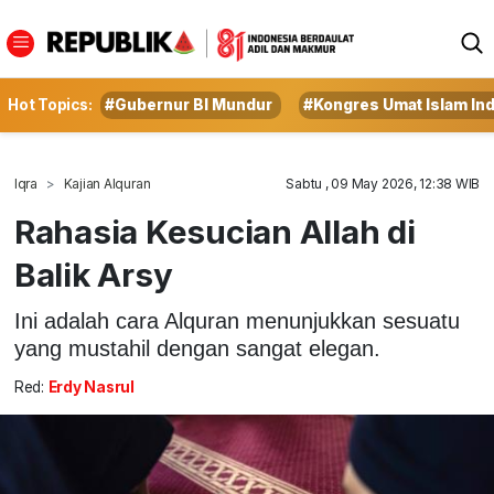
Hot Topics:
#Gubernur BI Mundur
#Kongres Umat Islam In
Iqra
Kajian Alquran
Sabtu , 09 May 2026, 12:38 WIB
Rahasia Kesucian Allah di
Balik Arsy
Ini adalah cara Alquran menunjukkan sesuatu
yang mustahil dengan sangat elegan.
Red:
Erdy Nasrul