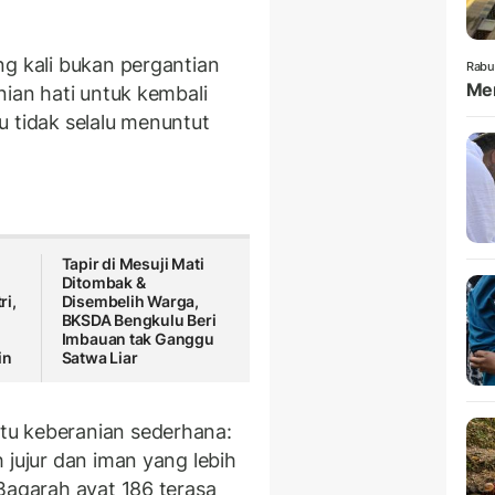
ng kali bukan pergantian
Rabu
Mem
nian hati untuk kembali
u tidak selalu menuntut
Tapir di Mesuji Mati
Ditombak &
ri,
Disembelih Warga,
BKSDA Bengkulu Beri
Imbauan tak Ganggu
in
Satwa Liar
tu keberanian sederhana:
 jujur dan iman yang lebih
Baqarah ayat 186 terasa