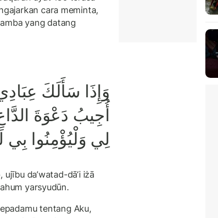
engajarkan cara meminta,
 hamba yang datang
وَإِذَا سَأَلَكَ عِبَاد ۖ
أُجِيبُ دَعْوَةَ الدَّاعِ 
لِي وَلْيُؤْمِنُوا بِي لَ
b, ujību da‘watad-dā‘i iżā
allahum yarsyudūn.
kepadamu tentang Aku,