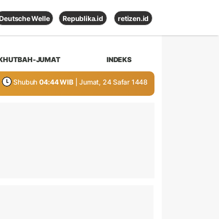
Deutsche Welle
Republika.id
retizen.id
KHUTBAH-JUMAT
INDEKS
Shubuh
04:44 WIB
| Jumat, 24 Safar 1448