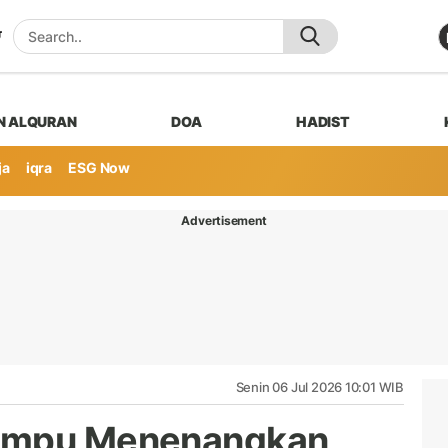
N ALQURAN
DOA
HADIST
ja
iqra
ESG Now
Advertisement
Senin 06 Jul 2026 10:01 WIB
Mampu Menenangkan