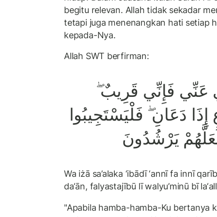
begitu relevan. Allah tidak sekadar m
tetapi juga menenangkan hati setiap
kepada-Nya.
Allah SWT berfirman:
ِي عَنِّي فَإِنِّي قَرِيبٌ
إِذَا دَعَانِ ۖ فَلْيَسْتَجِيبُوا
عَلَّهُمْ يَرْشُدُونَ
Wa iżā sa’alaka ‘ibādī ‘annī fa innī qarī
da‘ān, falyastajībū lī walyu’minū bī la‘
"Apabila hamba-hamba-Ku bertanya 