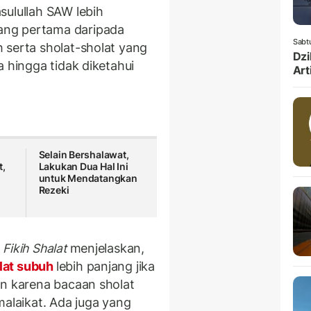
sulullah SAW lebih
ang pertama daripada
Sabt
 serta sholat-sholat yang
Dzi
a hingga tidak diketahui
Art
Selain Bershalawat,
t,
Lakukan Dua Hal Ini
untuk Mendatangkan
Rezeki
b
Fikih Shalat
menjelaskan,
lat subuh
lebih panjang jika
in karena bacaan sholat
malaikat. Ada juga yang