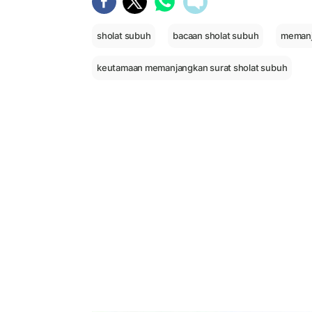
sholat subuh
bacaan sholat subuh
memanj
keutamaan memanjangkan surat sholat subuh