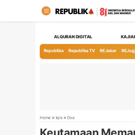
ALQURAN DIGITAL
KAJIA
Republika
Republika TV
REJabar
REJog
>
>
Home
Iqra
Doa
Keutamaan Meman