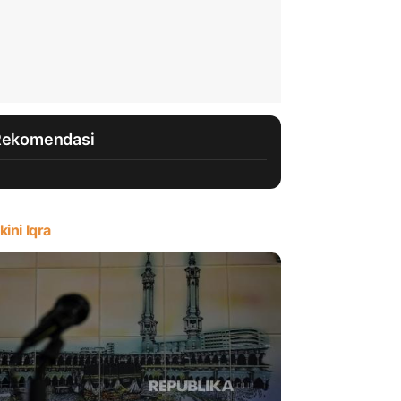
Rekomendasi
kini Iqra