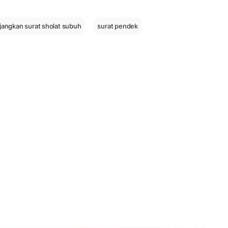
angkan surat sholat subuh
surat pendek