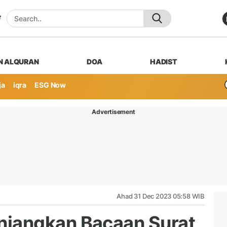
N ALQURAN
DOA
HADIST
ja
iqra
ESG Now
Advertisement
Ahad 31 Dec 2023 05:58 WIB
jangkan Bacaan Surat