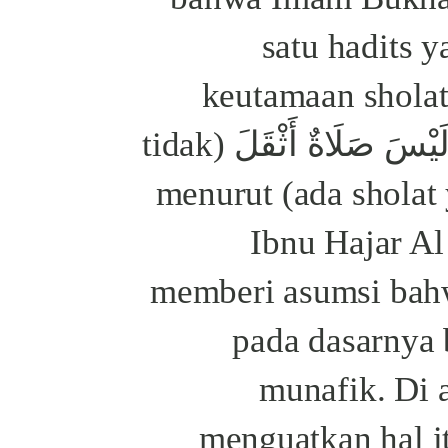
satu hadits 
keutamaan shola
subuh. Kalimat لَيْسَ صَلَاةٌ أَثْقَلَ (tidak
ada sholat yang lebih berat) menurut
Ibnu Hajar Al
memberi asumsi bah
pada dasarnya 
munafik. Di a
menguatkan hal i