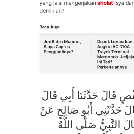
yang lalai mengerjakan
sholat
Isya da
demikian?
Baca Juga
Joe Biden Mundur,
Depok Luncurkan
Siapa Capres
Angkot AC D10A
Penggantinya?
Trayek Terminal
Margonda-Jatijaja
Ini Tarif
Perkenalannya
فْصٍ قَالَ حَدَّثَنَا أَبِي قَالَ
الَ حَدَّثَنِي أَبُو صَالِحٍ عَنْ
لَ النَّبِيُّ صَلَّى اللَّهُ