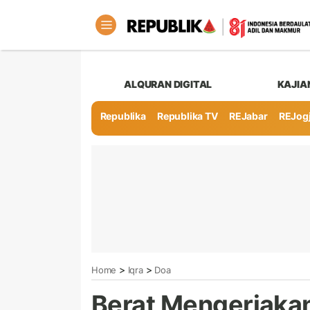
ALQURAN DIGITAL
KAJIA
Republika
Republika TV
REJabar
REJog
>
>
Home
Iqra
Doa
Berat Mengerjakan