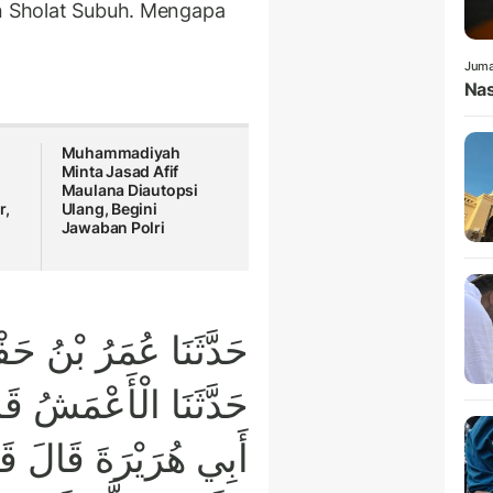
n Sholat Subuh. Mengapa
Juma
Nas
Muhammadiyah
Minta Jasad Afif
Maulana Diautopsi
r,
Ulang, Begini
Jawaban Polri
حَدَّثَنَا عُمَرُ بْنُ حَ
حَدَّثَنَا الْأَعْمَشُ قَ
أَبِي هُرَيْرَةَ قَالَ قَا