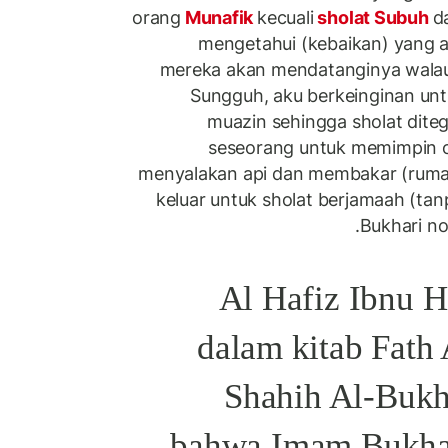
orang
Munafik
kecuali
sholat Subuh
d
mengetahui (kebaikan) yang 
mereka akan mendatanginya wala
Sungguh, aku berkeinginan un
muazin sehingga sholat dite
seseorang untuk memimpin or
menyalakan api dan membakar (ruma
keluar untuk sholat berjamaah (tan
Bukhari no
Al Hafiz Ibnu H
dalam kitab Fath 
Shahih Al-Bukh
bahwa Imam Bukha