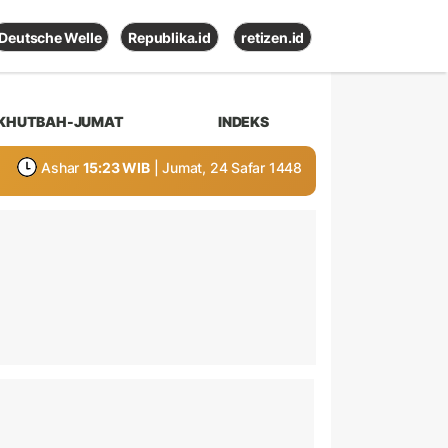
Deutsche Welle
Republika.id
retizen.id
KHUTBAH-JUMAT
INDEKS
Ashar
15:23 WIB
| Jumat, 24 Safar 1448