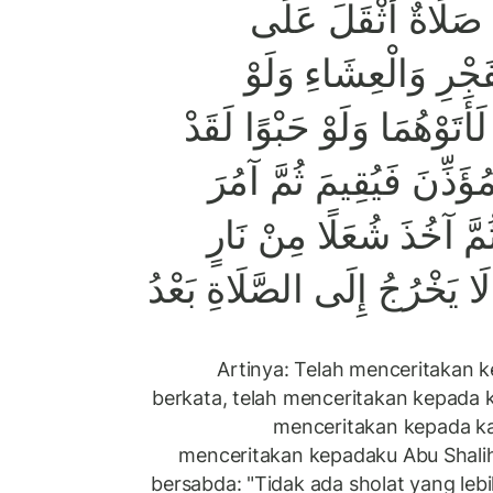
 صَلَاةٌ أَثْقَلَ عَلَى
جْرِ وَالْعِشَاءِ وَلَوْ
أَتَوْهُمَا وَلَوْ حَبْوًا لَقَدْ
َذِّنَ فَيُقِيمَ ثُمَّ آمُرَ
ُمَّ آخُذَ شُعَلًا مِنْ نَارٍ
ا يَخْرُجُ إِلَى الصَّلَاةِ بَعْدُ
Artinya: Telah menceritakan 
berkata, telah menceritakan kepada 
menceritakan kepada ka
menceritakan kepadaku Abu Shalih
Nabi ﷺ bersabda: "Tidak ada sholat yang l