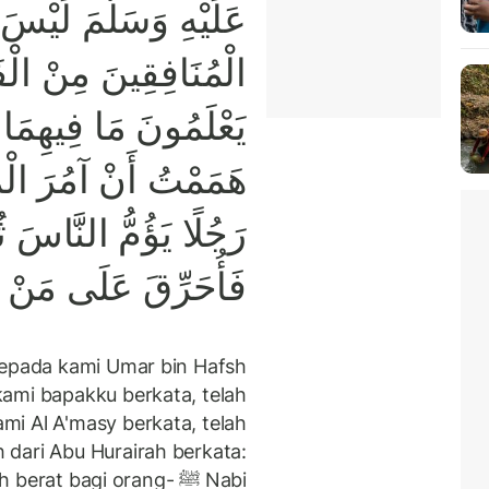
عَلَيْهِ وَسَلَّمَ لَيْسَ
الْمُنَافِقِينَ مِنْ الْفَ
يَعْلَمُونَ مَا فِيهِمَا لَ
هَمَمْتُ أَنْ آمُرَ الْمُؤ
رَجُلًا يَؤُمُّ النَّاسَ ث
فَأُحَرِّقَ عَلَى مَنْ لَ
kepada kami Umar bin Hafsh
kami bapakku berkata, telah
mi Al A'masy berkata, telah
 dari Abu Hurairah berkata:
ebih berat bagi orang-