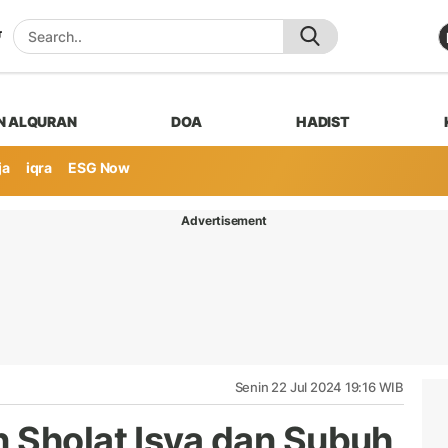
N ALQURAN
DOA
HADIST
ja
iqra
ESG Now
Advertisement
Senin 22 Jul 2024 19:16 WIB
 Sholat Isya dan Subuh