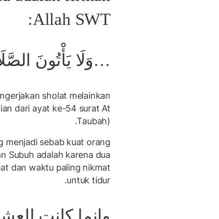
Allah SWT:
وَلَا يَأْتُونَ الصَّ…..
ngerjakan sholat melainkan
n dari ayat ke-54 surat At
Taubah).
ng menjadi sebab kuat orang
an Subuh adalah karena dua
hat dan waktu paling nikmat
untuk tidur.
وإنما كانت العشا