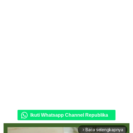
Ikuti Whatsapp Channel Republika
Baca selengkapnya
arrow_forward_ios