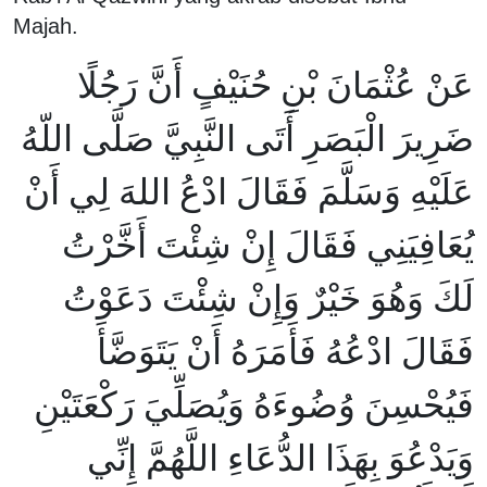
Majah.
عَنْ عُثْمَانَ بْنِ حُنَيْفٍ أَنَّ رَجُلًا
ضَرِيرَ الْبَصَرِ أَتَى النَّبِيَّ صَلَّى اللّهُ
عَلَيْهِ وَسَلَّمَ فَقَالَ ادْعُ اللهَ لِي أَنْ
يُعَافِيَنِي فَقَالَ إِنْ شِئْتَ أَخَّرْتُ
لَكَ وَهُوَ خَيْرٌ وَإِنْ شِئْتَ دَعَوْتُ
فَقَالَ ادْعُهُ فَأَمَرَهُ أَنْ يَتَوَضَّأَ
فَيُحْسِنَ وُضُوءَهُ وَيُصَلِّيَ رَكْعَتَيْنِ
وَيَدْعُوَ بِهَذَا الدُّعَاءِ اللَّهُمَّ إِنِّي