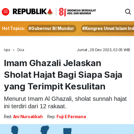
Hot Topics:
#Gubernur BI Mundur
#Kongres Umat Islam In
Iqra
Doa
Jumat , 29 Dec 2023, 02:05 WIB
Imam Ghazali Jelaskan
Sholat Hajat Bagi Siapa Saja
yang Terimpit Kesulitan
Menurut Imam Al Ghazali, sholat sunnah hajat
ini terdiri dari 12 rakaat.
Red:
Ani Nursalikah
Rep:
Fuji E Permana