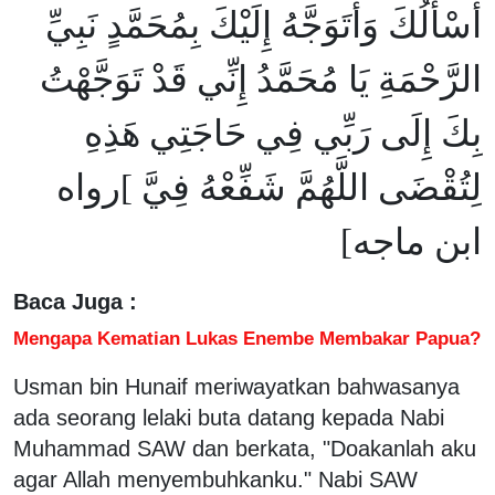
أَسْأَلُكَ وَأَتَوَجَّهُ إِلَيْكَ بِمُحَمَّدٍ نَبِيِّ
الرَّحْمَةِ يَا مُحَمَّدُ إِنِّي قَدْ تَوَجَّهْتُ
بِكَ إِلَى رَبِّي فِي حَاجَتِي هَذِهِ
لِتُقْضَى اللَّهُمَّ شَفِّعْهُ فِيَّ ]رواه
ابن ماجه]
Baca Juga :
Mengapa Kematian Lukas Enembe Membakar Papua?
Usman bin Hunaif meriwayatkan bahwasanya
ada seorang lelaki buta datang kepada Nabi
Muhammad SAW dan berkata, "Doakanlah aku
agar Allah menyembuhkanku." Nabi SAW