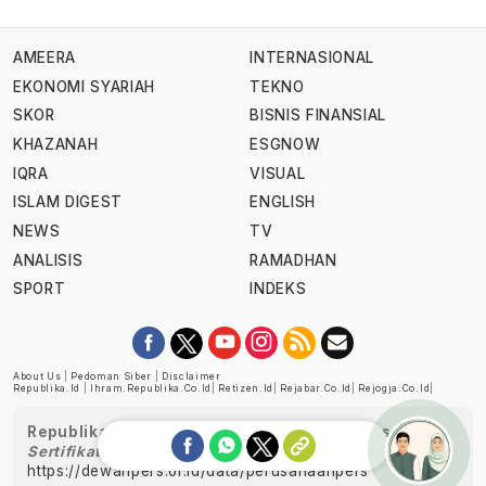
AMEERA
INTERNASIONAL
EKONOMI SYARIAH
TEKNO
SKOR
BISNIS FINANSIAL
KHAZANAH
ESGNOW
IQRA
VISUAL
ISLAM DIGEST
ENGLISH
NEWS
TV
ANALISIS
RAMADHAN
SPORT
INDEKS
About Us
|
Pedoman Siber
|
Disclaimer
Republika.id
|
Ihram.republika.co.id
|
Retizen.id
|
Rejabar.co.id
|
Rejogja.co.id
|
Republika telah diverifikasi oleh Dewan Pers
Sertifikat Nomor 1058/DP-Verifikasi/K/XII/2022
https://dewanpers.or.id/data/perusahaanpers