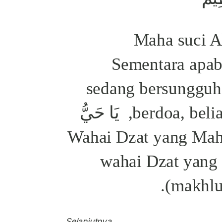
(Maha suci A
Mahamulia). Sementara ap
sedang bersungguh
berdoa, beliau mengucapkan, يَا حَيُّ
يَا قَيُّوْمُ (Wahai Dzat yang
wahai Dzat yang
makhlu
Selanjutnya...