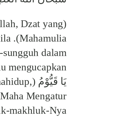
llah, Dzat yang
abila
-sungguh dalam
 Mahahidup,
 Maha Mengatur
k-makhluk-Nya).