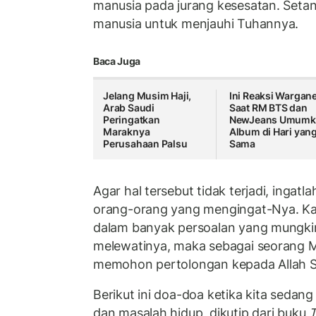
manusia pada jurang kesesatan. Set
manusia untuk menjauhi Tuhannya.
Baca Juga
Jelang Musim Haji,
Ini Reaksi Wargane
Arab Saudi
Saat RM BTS dan
Peringatkan
NewJeans Umumk
Maraknya
Album di Hari yan
Perusahaan Palsu
Sama
Agar hal tersebut tidak terjadi, ingat
orang-orang yang mengingat-Nya. Kare
dalam banyak persoalan yang mungkin
melewatinya, maka sebagai seorang M
memohon pertolongan kepada Allah 
Berikut ini doa-doa ketika kita sedang
dan masalah hidup, dikutip dari buku
T