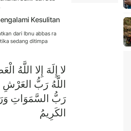
.
ngalami Kesulitan
kan dari Ibnu abbas ra
tika sedang ditimpa
لا إِلَهَ إِلا اللَّهُ الْعَ
اللَّهُ رَبُّ العَرْش
رَبُّ السَّمَوَاتِ وَر
الكَرِيمُ