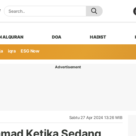
N ALQURAN
DOA
HADIST
ja
iqra
ESG Now
Advertisement
Sabtu 27 Apr 2024 13:26 WIB
mad Ketika Sedang