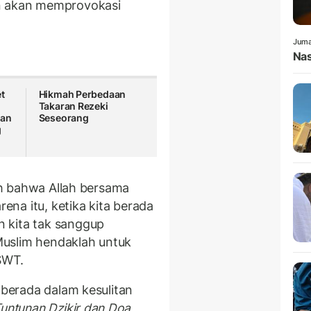
an akan memprovokasi
Juma
Nas
t
Hikmah Perbedaan
Takaran Rezeki
an
Seseorang
g
lah bahwa Allah bersama
na itu, ketika kita berada
 kita tak sanggup
uslim hendaklah untuk
SWT.
 berada dalam kesulitan
untunan Dzikir dan Doa