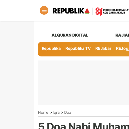
ALQURAN DIGITAL
KAJIA
Republika
Republika TV
REJabar
REJog
>
>
Home
Iqra
Doa
5 Doa Nabi Muham