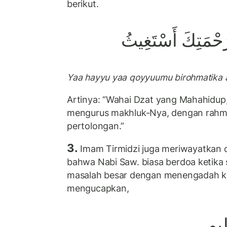
berikut.
ِرَحْمَتِكَ أَسْتَغِيثُ
Yaa hayyu yaa qoyyuumu birohmatika a
Artinya: “Wahai Dzat yang Mahahidup
mengurus makhluk-Nya, dengan rah
pertolongan.”
3.
Imam Tirmidzi juga meriwayatkan da
bahwa Nabi Saw. biasa berdoa ketik
masalah besar dengan menengadah ke
mengucapkan,
ظِيم