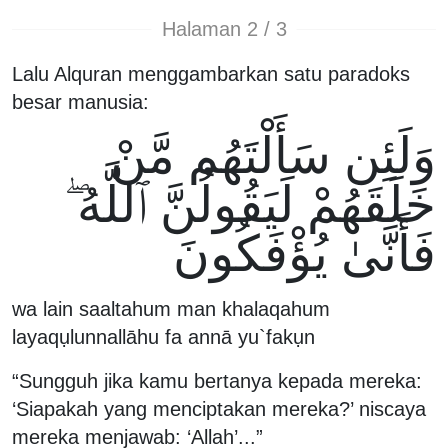
Halaman 2 / 3
Lalu Alquran menggambarkan satu paradoks
besar manusia:
وَلَئِن سَأَلْتَهُم مَّنْ
خَلَقَهُمْ لَيَقُولُنَّ ٱللَّهُ ۖ
فَأَنَّىٰ يُؤْفَكُونَ
wa lain saaltahum man khalaqahum
layaqụlunnallāhu fa annā yu`fakụn
“Sungguh jika kamu bertanya kepada mereka:
‘Siapakah yang menciptakan mereka?’ niscaya
mereka menjawab: ‘Allah’...”