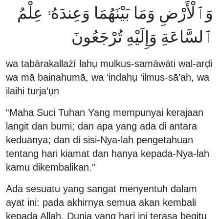
وَٱلْأَرْضِ وَمَا بَيْنَهُمَا وَعِندَهُۥ عِلْمُ
ٱلسَّاعَةِ وَإِلَيْهِ تُرْجَعُونَ
wa tabārakallażī lahụ mulkus-samāwāti wal-arḍi
wa mā bainahumā, wa ‘indahụ ‘ilmus-sā’ah, wa
ilaihi turja’ụn
“Maha Suci Tuhan Yang mempunyai kerajaan
langit dan bumi; dan apa yang ada di antara
keduanya; dan di sisi-Nya-lah pengetahuan
tentang hari kiamat dan hanya kepada-Nya-lah
kamu dikembalikan.”
Ada sesuatu yang sangat menyentuh dalam
ayat ini: pada akhirnya semua akan kembali
kepada Allah. Dunia yang hari ini terasa begitu