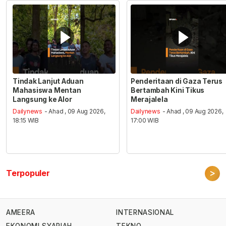
Tindak Lanjut Aduan
Penderitaan di Gaza Terus
Mahasiswa Mentan
Bertambah Kini Tikus
Langsung ke Alor
Merajalela
Dailynews
- Ahad , 09 Aug 2026,
Dailynews
- Ahad , 09 Aug 2026,
18:15 WIB
17:00 WIB
>
Terpopuler
AMEERA
INTERNASIONAL
EKONOMI SYARIAH
TEKNO