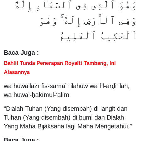
وَهُوَ ٱلَّذِى فِى ٱلسَّمَآءِ إِلَٰهٌ
وَفِى ٱلْأَرْضِ إِلَٰهٌ ۚ وَهُوَ
ٱلْحَكِيمُ ٱلْعَلِيمُ
Baca Juga :
Bahlil Tunda Penerapan Royalti Tambang, Ini
Alasannya
wa huwallażī fis-samā`i ilāhuw wa fil-arḍi ilāh,
wa huwal-ḥakīmul-‘alīm
“Dialah Tuhan (Yang disembah) di langit dan
Tuhan (Yang disembah) di bumi dan Dialah
Yang Maha Bijaksana lagi Maha Mengetahui.”
Baca Juga :