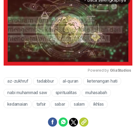
Powered by 
GliaStudios
az-zukhruf
tadabbur
al-quran
ketenangan hati
Mute
nabi muhammad saw
spiritualitas
muhasabah
kedamaian
tafsir
sabar
salam
ikhlas