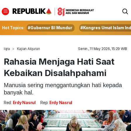
Hot Topics:
#Gubernur BI Mundur
#Kongres Umat Islam In
Iqra
Kajian Alquran
Senin , 11 May 2026, 15:29 WIB
Rahasia Menjaga Hati Saat
Kebaikan Disalahpahami
Manusia sering menggantungkan hati kepada
banyak hal.
Red:
Erdy Nasrul
Rep:
Erdy Nasrul