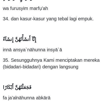
wa furusyim marfụ’ah
34. dan kasur-kasur yang tebal lagi empuk.
إِنَّآ أَنشَأْنَٰهُنَّ إِنشَآءً
innā ansya`nāhunna insyā`ā
35. Sesungguhnya Kami menciptakan mereka
(bidadari-bidadari) dengan langsung
فَجَعَلْنَٰهُنَّ أَبْكَارًا
fa ja’alnāhunna abkārā