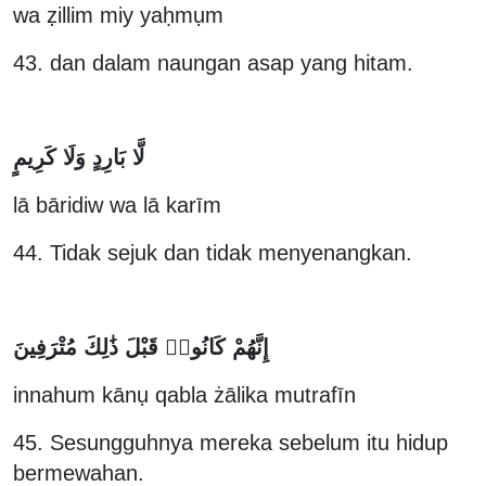
wa ẓillim miy yaḥmụm
43. dan dalam naungan asap yang hitam.
لَّا بَارِدٍ وَلَا كَرِيمٍ
lā bāridiw wa lā karīm
44. Tidak sejuk dan tidak menyenangkan.
إِنَّهُمْ كَانُوا۟ قَبْلَ ذَٰلِكَ مُتْرَفِينَ
innahum kānụ qabla żālika mutrafīn
45. Sesungguhnya mereka sebelum itu hidup
bermewahan.