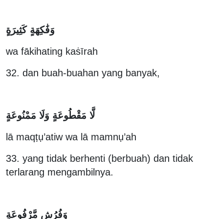
وَفَٰكِهَةٍ كَثِيرَةٍ
wa fākihating kaṡīrah
32. dan buah-buahan yang banyak,
لَّا مَقْطُوعَةٍ وَلَا مَمْنُوعَةٍ
lā maqṭụ’atiw wa lā mamnụ’ah
33. yang tidak berhenti (berbuah) dan tidak
terlarang mengambilnya.
وَفُرُشٍ مَّرْفُوعَةٍ