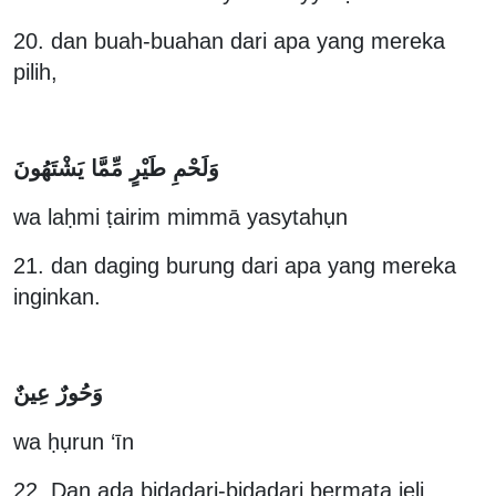
20. dan buah-buahan dari apa yang mereka
pilih,
وَلَحْمِ طَيْرٍ مِّمَّا يَشْتَهُونَ
wa laḥmi ṭairim mimmā yasytahụn
21. dan daging burung dari apa yang mereka
inginkan.
وَحُورٌ عِينٌ
wa ḥụrun ‘īn
22. Dan ada bidadari-bidadari bermata jeli,