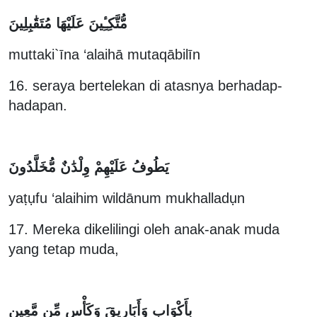
مُّتَّكِـِٔينَ عَلَيْهَا مُتَقَٰبِلِينَ
muttaki`īna ‘alaihā mutaqābilīn
16. seraya bertelekan di atasnya berhadap-
hadapan.
يَطُوفُ عَلَيْهِمْ وِلْدَٰنٌ مُّخَلَّدُونَ
yaṭụfu ‘alaihim wildānum mukhalladụn
17. Mereka dikelilingi oleh anak-anak muda
yang tetap muda,
بِأَكْوَابٍ وَأَبَارِيقَ وَكَأْسٍ مِّن مَّعِينٍ