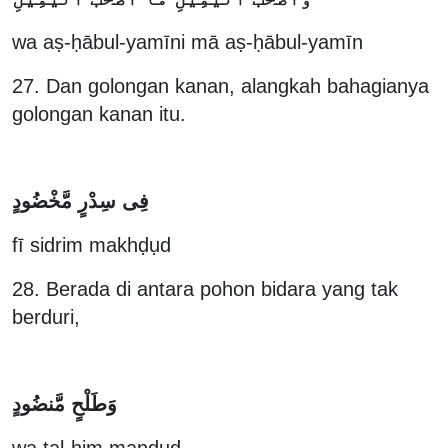
wa aṣ-ḥābul-yamīni mā aṣ-ḥābul-yamīn
27. Dan golongan kanan, alangkah bahagianya
golongan kanan itu.
فِى سِدْرٍ مَّخْضُودٍ
fī sidrim makhḍụd
28. Berada di antara pohon bidara yang tak
berduri,
وَطَلْحٍ مَّنضُودٍ
wa ṭal-ḥim manḍụd