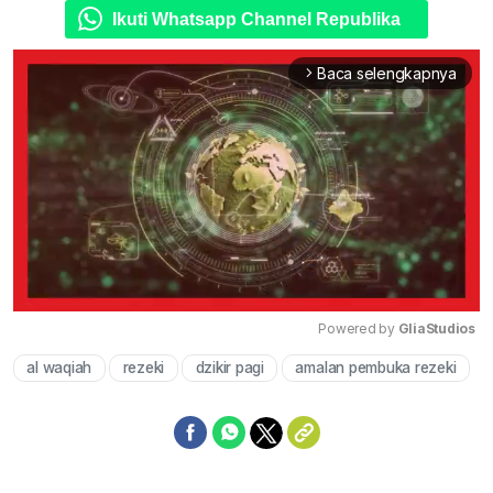
Ikuti Whatsapp Channel Republika
Baca selengkapnya
arrow_forward_ios
Powered by 
GliaStudios
al waqiah
rezeki
dzikir pagi
amalan pembuka rezeki
Mute