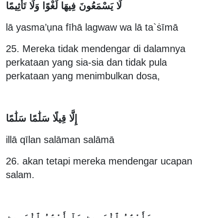
لَا يَسْمَعُونَ فِيهَا لَغْوًا وَلَا تَأْثِيمًا
lā yasma’ụna fīhā lagwaw wa lā ta`ṡīmā
25. Mereka tidak mendengar di dalamnya
perkataan yang sia-sia dan tidak pula
perkataan yang menimbulkan dosa,
إِلَّا قِيلًا سَلَٰمًا سَلَٰمًا
illā qīlan salāman salāmā
26. akan tetapi mereka mendengar ucapan
salam.
وَأَصْحَٰبُ ٱلْيَمِينِ مَآ أَصْحَٰبُ ٱلْيَمِينِ