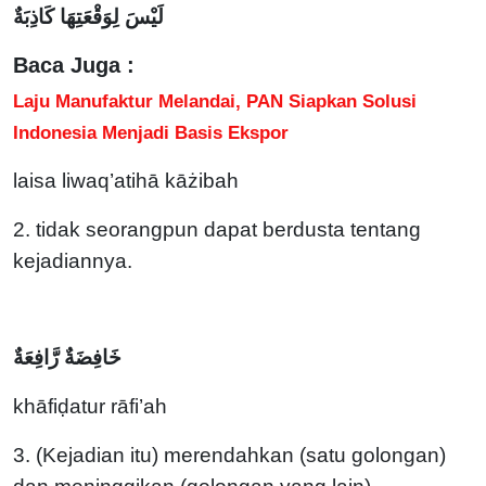
لَيْسَ لِوَقْعَتِهَا كَاذِبَةٌ
Baca Juga :
Laju Manufaktur Melandai, PAN Siapkan Solusi
Indonesia Menjadi Basis Ekspor
laisa liwaq’atihā kāżibah
2. tidak seorangpun dapat berdusta tentang
kejadiannya.
خَافِضَةٌ رَّافِعَةٌ
khāfiḍatur rāfi’ah
3. (Kejadian itu) merendahkan (satu golongan)