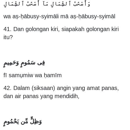
وَأَصْحَٰبُ ٱلشِّمَالِ مَآ أَصْحَٰبُ ٱلشِّمَالِ
wa aṣ-ḥābusy-syimāli mā aṣ-ḥābusy-syimāl
41. Dan golongan kiri, siapakah golongan kiri
itu?
فِى سَمُومٍ وَحَمِيمٍ
fī samụmiw wa ḥamīm
42. Dalam (siksaan) angin yang amat panas,
dan air panas yang mendidih,
وَظِلٍّ مِّن يَحْمُومٍ