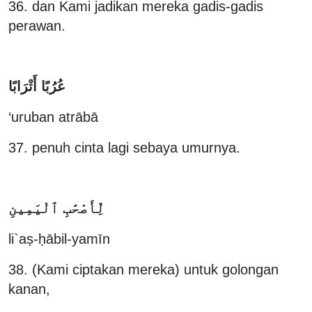
36. dan Kami jadikan mereka gadis-gadis
perawan.
عُرُبًا أَتْرَابًا
‘uruban atrābā
37. penuh cinta lagi sebaya umurnya.
لِّأَصْحَٰبِ ٱلْيَمِينِ
li`aṣ-ḥābil-yamīn
38. (Kami ciptakan mereka) untuk golongan
kanan,