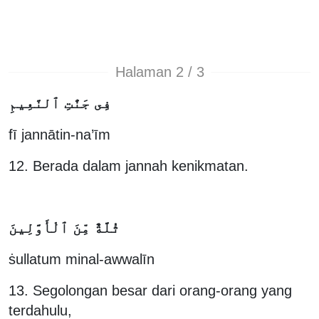
Halaman 2 / 3
فِى جَنَّٰتِ ٱلنَّعِيمِ
fī jannātin-na’īm
12. Berada dalam jannah kenikmatan.
ثُلَّةٌ مِّنَ ٱلْأَوَّلِينَ
ṡullatum minal-awwalīn
13. Segolongan besar dari orang-orang yang
terdahulu,