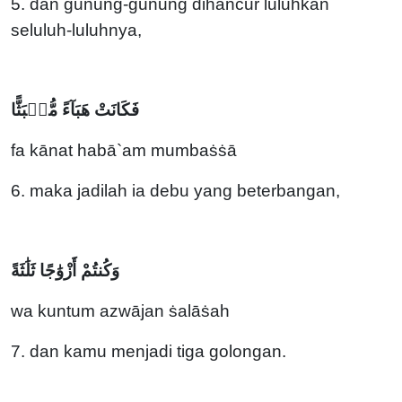
5. dan gunung-gunung dihancur luluhkan
seluluh-luluhnya,
فَكَانَتْ هَبَآءً مُّنۢبَثًّا
fa kānat habā`am mumbaṡṡā
6. maka jadilah ia debu yang beterbangan,
وَكُنتُمْ أَزْوَٰجًا ثَلَٰثَةً
wa kuntum azwājan ṡalāṡah
7. dan kamu menjadi tiga golongan.