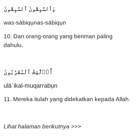
وَٱلسَّٰبِقُونَ ٱلسَّٰبِقُونَ
was-sābiqụnas-sābiqụn
10. Dan orang-orang yang beriman paling
dahulu,
أُو۟لَٰٓئِكَ ٱلْمُقَرَّبُونَ
ulā`ikal-muqarrabụn
11. Mereka itulah yang didekatkan kepada Allah.
Lihat halaman berikutnya >>>