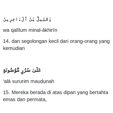
وَقَلِيلٌ مِّنَ ٱلْءَاخِرِينَ
wa qalīlum minal-ākhirīn
14. dan segolongan kecil dari orang-orang yang
kemudian
عَلَىٰ سُرُرٍ مَّوْضُونَةٍ
‘alā sururim mauḍụnah
15. Mereka berada di atas dipan yang bertahta
emas dan permata,