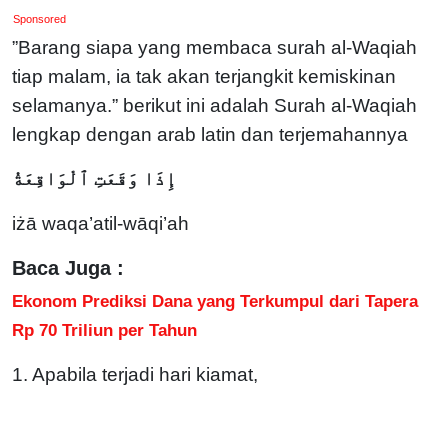
Sponsored
”Barang siapa yang membaca surah al-Waqiah
tiap malam, ia tak akan terjangkit kemiskinan
selamanya.” berikut ini adalah
Surah al-Waqiah
lengkap dengan arab latin dan terjemahannya
إِذَا وَقَعَتِ ٱلْوَاقِعَةُ
iżā waqa’atil-wāqi’ah
Baca Juga :
Ekonom Prediksi Dana yang Terkumpul dari Tapera
Rp 70 Triliun per Tahun
1. Apabila terjadi hari kiamat,