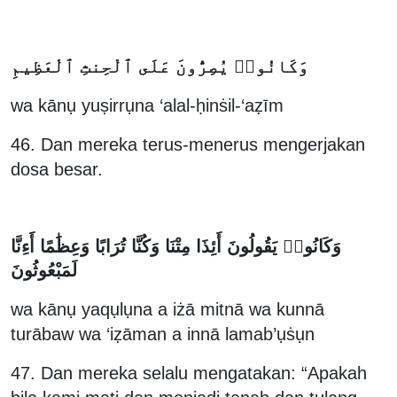
وَكَانُوا۟ يُصِرُّونَ عَلَى ٱلْحِنثِ ٱلْعَظِيمِ
wa kānụ yuṣirrụna ‘alal-ḥinṡil-‘aẓīm
46. Dan mereka terus-menerus mengerjakan
dosa besar.
وَكَانُوا۟ يَقُولُونَ أَئِذَا مِتْنَا وَكُنَّا تُرَابًا وَعِظَٰمًا أَءِنَّا
لَمَبْعُوثُونَ
wa kānụ yaqụlụna a iżā mitnā wa kunnā
turābaw wa ‘iẓāman a innā lamab’ụṡụn
47. Dan mereka selalu mengatakan: “Apakah