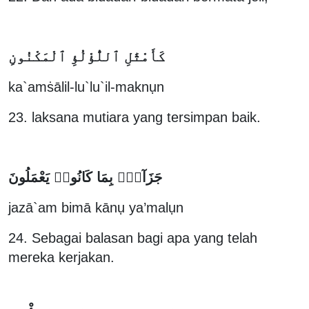
كَأَمْثَٰلِ ٱللُّؤْلُؤِ ٱلْمَكْنُونِ
ka`amṡālil-lu`lu`il-maknụn
23. laksana mutiara yang tersimpan baik.
جَزَآءًۢ بِمَا كَانُوا۟ يَعْمَلُونَ
jazā`am bimā kānụ ya’malụn
24. Sebagai balasan bagi apa yang telah
mereka kerjakan.