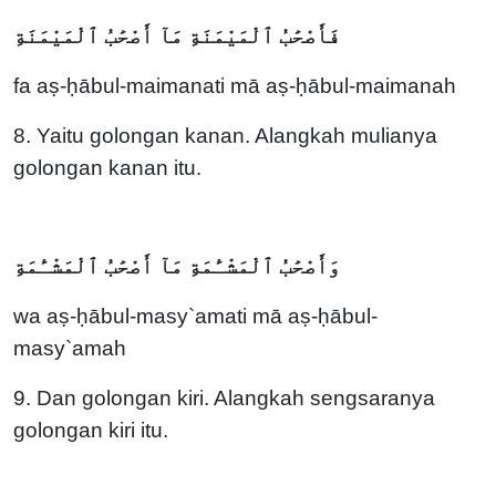
فَأَصْحَٰبُ ٱلْمَيْمَنَةِ مَآ أَصْحَٰبُ ٱلْمَيْمَنَةِ
fa aṣ-ḥābul-maimanati mā aṣ-ḥābul-maimanah
8. Yaitu golongan kanan. Alangkah mulianya
golongan kanan itu.
وَأَصْحَٰبُ ٱلْمَشْـَٔمَةِ مَآ أَصْحَٰبُ ٱلْمَشْـَٔمَةِ
wa aṣ-ḥābul-masy`amati mā aṣ-ḥābul-
masy`amah
9. Dan golongan kiri. Alangkah sengsaranya
golongan kiri itu.