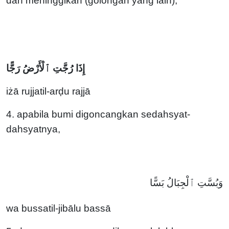
dan meninggikan (golongan yang lain),
إِذَا رُجَّتِ ٱلْأَرْضُ رَجًّا
iżā rujjatil-arḍu rajjā
4. apabila bumi digoncangkan sedahsyat-
dahsyatnya,
وَبُسَّتِ ٱلْجِبَالُ بَسًّا
wa bussatil-jibālu bassā