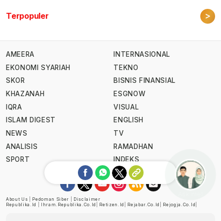
>
Terpopuler
AMEERA
INTERNASIONAL
EKONOMI SYARIAH
TEKNO
SKOR
BISNIS FINANSIAL
KHAZANAH
ESGNOW
IQRA
VISUAL
ISLAM DIGEST
ENGLISH
NEWS
TV
ANALISIS
RAMADHAN
SPORT
INDEKS
Ask me!
About Us
|
Pedoman Siber
|
Disclaimer
Republika.id
|
Ihram.republika.co.id
|
Retizen.id
|
Rejabar.co.id
|
Rejogja.co.id
|