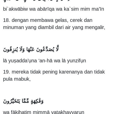
bi`akwābiw wa abārīqa wa ka`sim mim ma’īn
18. dengan membawa gelas, cerek dan
minuman yang diambil dari air yang mengalir,
لَّا يُصَدَّعُونَ عَنْهَا وَلَا يُنزِفُونَ
lā yuṣadda’ụna ‘an-hā wa lā yunzifụn
19. mereka tidak pening karenanya dan tidak
pula mabuk,
وَفَٰكِهَةٍ مِّمَّا يَتَخَيَّرُونَ
wa fākihatim mimmā yatakhayyarụn