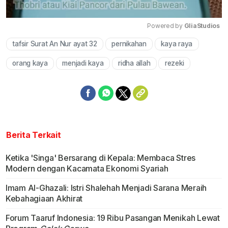
Powered by 
GliaStudios
tafsir Surat An Nur ayat 32
pernikahan
kaya raya
Mute
orang kaya
menjadi kaya
ridha allah
rezeki
Berita Terkait
Ketika 'Singa' Bersarang di Kepala: Membaca Stres
Modern dengan Kacamata Ekonomi Syariah
Imam Al-Ghazali: Istri Shalehah Menjadi Sarana Meraih
Kebahagiaan Akhirat
Forum Taaruf Indonesia: 19 Ribu Pasangan Menikah Lewat