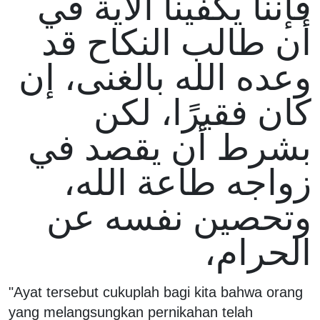
فإننا يكفينا الآية في
أن طالب النكاح قد
وعده الله بالغنى، إن
كان فقيرًا، لكن
بشرط أن يقصد في
زواجه طاعة الله،
وتحصين نفسه عن
الحرام،
"Ayat tersebut cukuplah bagi kita bahwa orang
yang melangsungkan pernikahan telah