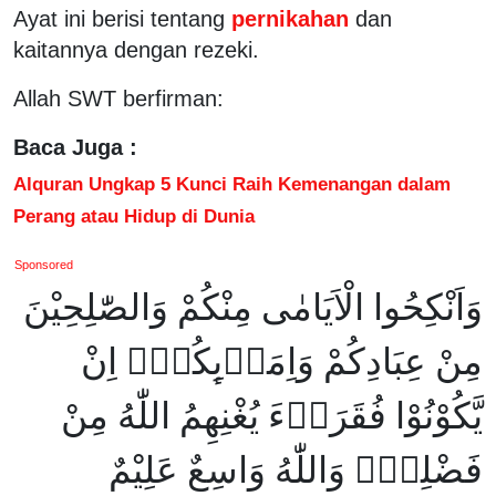
Ayat ini berisi tentang
pernikahan
dan
kaitannya dengan rezeki.
Allah SWT berfirman:
Baca Juga :
Alquran Ungkap 5 Kunci Raih Kemenangan dalam
Perang atau Hidup di Dunia
Sponsored
وَاَنْكِحُوا الْاَيَامٰى مِنْكُمْ وَالصّٰلِحِيْنَ
مِنْ عِبَادِكُمْ وَاِمَاۤىِٕكُمْۗ اِنْ
يَّكُوْنُوْا فُقَرَاۤءَ يُغْنِهِمُ اللّٰهُ مِنْ
فَضْلِهٖۗ وَاللّٰهُ وَاسِعٌ عَلِيْمٌ