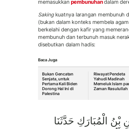
memasukkan
pembunuhan
dalam der
Saking
kuatnya larangan membunuh da
(bukan dalam konteks membela agama 
berkelahi dengan kafir yang memeran
membunuh dan terbunuh masuk neraka
disebutkan dalam hadis:
Baca Juga
Bukan Gencatan
Riwayat Pendeta
Senjata, untuk
Yahudi Madinah
Pertama Kali Biden
Memeluk Islam pa
Dorong Hal Ini di
Zaman Rasulullah
Palestina
نِ بْنُ الْمُبَارَكِ حَدَّثَنَا