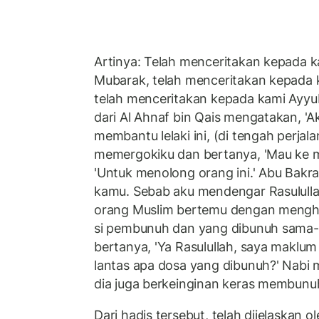
Artinya: Telah menceritakan kepada 
Mubarak, telah menceritakan kepada 
telah menceritakan kepada kami Ayyu
dari Al Ahnaf bin Qais mengatakan, '
membantu lelaki ini, (di tengah perja
memergokiku dan bertanya, 'Mau ke 
'Untuk menolong orang ini.' Abu Bakra
kamu. Sebab aku mendengar Rasulullah ﷺ bersabda, "Jika 
orang Muslim bertemu dengan meng
si pembunuh dan yang dibunuh sama-s
bertanya, 'Ya Rasulullah, saya maklu
lantas apa dosa yang dibunuh?' Nabi
dia juga berkeinginan keras membunu
Dari hadis tersebut, telah dijelaskan 