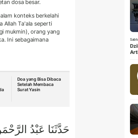
etan dosa besar.
lam konteks berkelahi
Allah Ta'ala seperti
gi mukmin), orang yang
. Ini sebagaimana
Sabt
Dzi
Art
Doa yang Bisa Dibaca
Setelah Membaca
da
Surat Yasin
حَدَّثَنَا عَبْدُ الرَّحْمَ