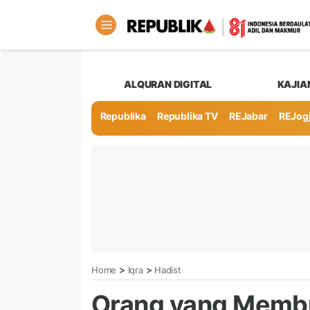
ALQURAN DIGITAL
KAJIA
Republika
Republika TV
REJabar
REJog
>
>
Home
Iqra
Hadist
Orang yang Memb