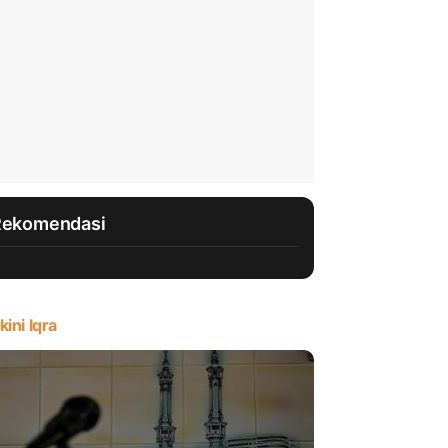
Rekomendasi
kini Iqra