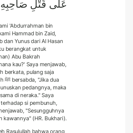
عَلَى قَتْلِ صَاحِبِهِ
kami 'Abdurrahman bin
kami Hammad bin Zaid,
b dan Yunus dari Al Hasan
Aku berangkat untuk
lanan) Abu Bakrah
mana kau?' Saya menjawab,
h berkata, pulang saja
dua
hunuskan pedangnya, maka
ama di neraka." Saya
m terhadap si pembunuh,
 menjawab, "Sesungguhnya
h kawannya" (HR. Bukhari).
oleh Rasulullah bahwa orang