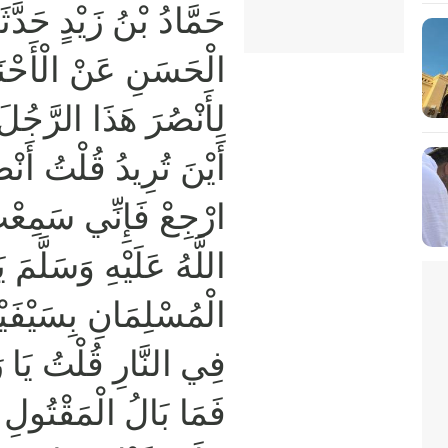
حَمَّادُ بْنُ زَيْدٍ حَدَّ
الْحَسَنِ عَنْ الْأَحْن
لِأَنْصُرَ هَذَا الرَّجُلَ
أَيْنَ تُرِيدُ قُلْتُ أَن
ارْجِعْ فَإِنِّي سَمِعْ
اللَّهُ عَلَيْهِ وَسَلَّمَ 
الْمُسْلِمَانِ بِسَيْفَيْه
فِي النَّارِ قُلْتُ يَا ر
فَمَا بَالُ الْمَقْتُولِ 