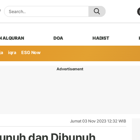
N ALQURAN
DOA
HADIST
ja
iqra
ESG Now
Advertisement
Jumat 03 Nov 2023 12:32 WIB
unuh dan Dibunuh