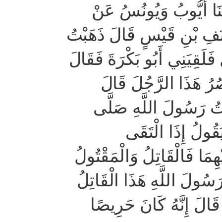
ثَنَا أَيُّوبُ وَيُونُسُ عَنْ
َفِ بْنِ قَيْسٍ قَالَ ذَهَبْتُ
 فَلَقِيَنِي أَبُو بَكْرَةَ فَقَالَ
ْصُرُ هَذَا الرَّجُلَ قَالَ
تُ رَسُولَ اللَّهِ صَلَّى
يَقُولُ إِذَا الْتَقَى
ِمَا فَالْقَاتِلُ وَالْمَقْتُولُ
َسُولَ اللَّهِ هَذَا الْقَاتِلُ
قَالَ إِنَّهُ كَانَ حَرِيصًا