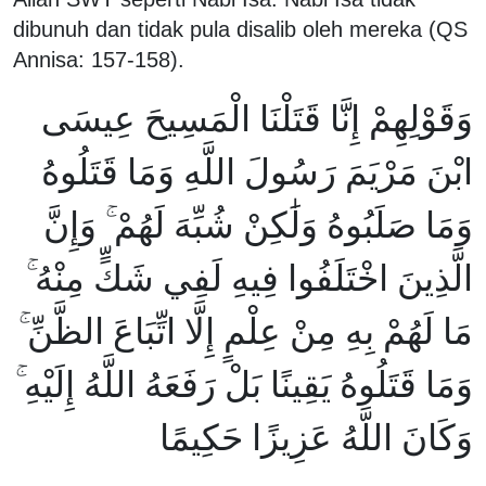
dibunuh dan tidak pula disalib oleh mereka (QS
Annisa: 157-158).
وَقَوْلِهِمْ إِنَّا قَتَلْنَا الْمَسِيحَ عِيسَى
ابْنَ مَرْيَمَ رَسُولَ اللَّهِ وَمَا قَتَلُوهُ
وَمَا صَلَبُوهُ وَلَٰكِنْ شُبِّهَ لَهُمْ ۚ وَإِنَّ
الَّذِينَ اخْتَلَفُوا فِيهِ لَفِي شَكٍّ مِنْهُ ۚ
مَا لَهُمْ بِهِ مِنْ عِلْمٍ إِلَّا اتِّبَاعَ الظَّنِّ ۚ
وَمَا قَتَلُوهُ يَقِينًا بَلْ رَفَعَهُ اللَّهُ إِلَيْهِ ۚ
وَكَانَ اللَّهُ عَزِيزًا حَكِيمًا