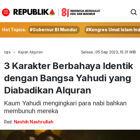
Hot Topics:
#Gubernur BI Mundur
#Kongres Umat Islam In
Iqra
Kajian Alquran
Selasa , 05 Sep 2023, 15:31 WIB
3 Karakter Berbahaya Identik
dengan Bangsa Yahudi yang
Diabadikan Alquran
Kaum Yahudi mengingkari para nabi bahkan
membunuh mereka
Red:
Nashih Nashrullah