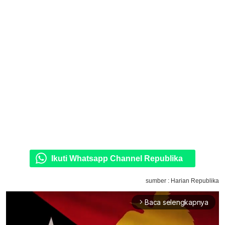
Ikuti Whatsapp Channel Republika
sumber : Harian Republika
Baca selengkapnya
arrow_forward_ios