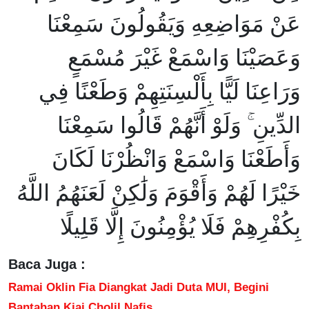
عَنْ مَوَاضِعِهِ وَيَقُولُونَ سَمِعْنَا
وَعَصَيْنَا وَاسْمَعْ غَيْرَ مُسْمَعٍ
وَرَاعِنَا لَيًّا بِأَلْسِنَتِهِمْ وَطَعْنًا فِي
الدِّينِ ۚ وَلَوْ أَنَّهُمْ قَالُوا سَمِعْنَا
وَأَطَعْنَا وَاسْمَعْ وَانْظُرْنَا لَكَانَ
خَيْرًا لَهُمْ وَأَقْوَمَ وَلَٰكِنْ لَعَنَهُمُ اللَّهُ
بِكُفْرِهِمْ فَلَا يُؤْمِنُونَ إِلَّا قَلِيلًا
Baca Juga :
Ramai Oklin Fia Diangkat Jadi Duta MUI, Begini
Bantahan Kiai Cholil Nafis