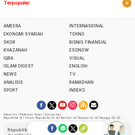
>
Terpopuler
AMEERA
INTERNASIONAL
EKONOMI SYARIAH
TEKNO
SKOR
BISNIS FINANSIAL
KHAZANAH
ESGNOW
IQRA
VISUAL
ISLAM DIGEST
ENGLISH
NEWS
TV
ANALISIS
RAMADHAN
SPORT
INDEKS
About Us
|
Pedoman Siber
|
Disclaimer
Republika.id
|
Ihram.republika.co.id
|
Retizen.id
|
Rejabar.co.id
|
Rejogja.co.id
|
Republika telah diverifikasi oleh Dewan Pers