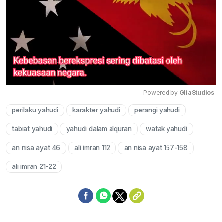
Powered by 
GliaStudios
perilaku yahudi
karakter yahudi
perangi yahudi
Mute
tabiat yahudi
yahudi dalam alquran
watak yahudi
an nisa ayat 46
ali imran 112
an nisa ayat 157-158
ali imran 21-22