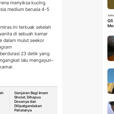
arena menyiksa kucing.
rsia medium berusia 4-5
Juma
QS 
Me
iras ini terkuak setelah
g wanita di sebuah kamar
 dalam mulut seekor
agram
berdurasi 23 detik yang
engangkat lalu mengayun-
 kamar.
ah
Ganjaran Bagi Imam
Sholat, Dihapus
Dosanya dan
Dilipatgandakan
Pahalanya