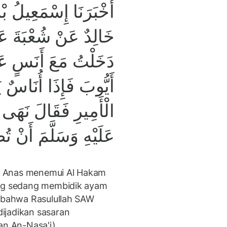
أَخْبَرَنَا إِسْمَعِيلُ ب
خَالِدٌ عَنْ شُعْبَةَ عَ
دَخَلْتُ مَعَ أَنَسٍ عَ
أَيُّوبَ فَإِذَا أُنَاسٌ
الْأَمِيرِ فَقَالَ نَهَى 
عَلَيْهِ وَسَلَّمَ أَنْ تُصْ
a Anas menemui Al Hakam
ang sedang membidik ayam
a bahwa Rasulullah SAW
ijadikan sasaran
n An-Nasa'i)