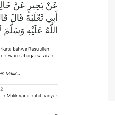
عَنْ بَحِيرٍ عَنْ خَالِدٍ
أَبِي ثَعْلَبَةَ قَالَ ق
اللَّهُ عَلَيْهِ وَسَلَّمَ ل
berkata bahwa Rasulullah
an hewan sebagai sasaran
n Malik...
 2
bin Malik yang hafal banyak