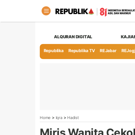
ALQURAN DIGITAL
KAJIA
Republika
Republika TV
REJabar
REJog
>
>
Home
Iqra
Hadist
Miris Wanita Ceko