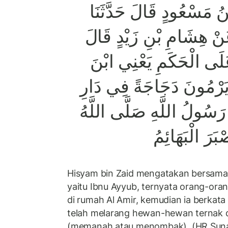
ْنُ مَسْعُودٍ قَالَ حَدَّثَنَا
نْ هِشَامِ بْنِ زَيْدٍ قَالَ
لَى الْحَكَمِ يَعْنِي ابْنَ
 يَرْمُونَ دَجَاجَةً فِي دَارِ
رَسُولُ اللَّهِ صَلَّى اللَّهُ
بَرَ الْبَهَائِمُ
Hisyam bin Zaid mengatakan bersam
yaitu Ibnu Ayyub, ternyata orang-or
di rumah Al Amir, kemudian ia berkat
telah melarang hewan-hewan ternak d
(memanah atau menombak). (HR Suna