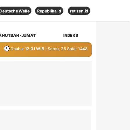
Deutsche Welle
Republika.id
retizen.id
KHUTBAH-JUMAT
INDEKS
Dhuhur
12:01 WIB
| Sabtu, 25 Safar 1448