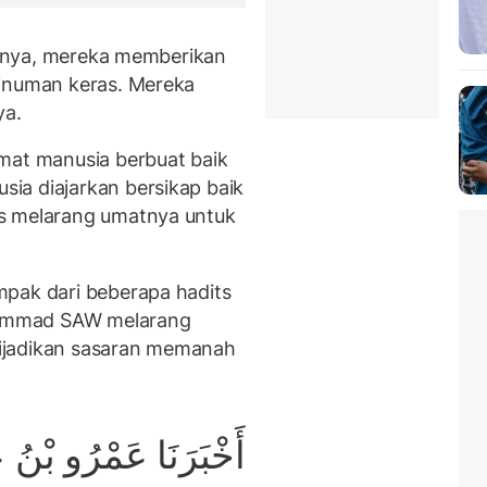
jutnya, mereka memberikan
minuman keras. Mereka
ya.
t manusia berbuat baik
ia diajarkan bersikap baik
s melarang umatnya untuk
mpak dari beberapa hadits
ammad SAW melarang
ijadikan sasaran memanah
أَخْبَرَنَا عَمْرُو بْنُ عُ