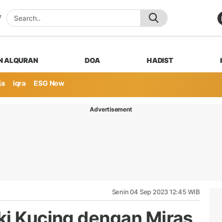
N ALQURAN
DOA
HADIST
ja
iqra
ESG Now
Advertisement
Senin 04 Sep 2023 12:45 WIB
ki Kucing dengan Miras,