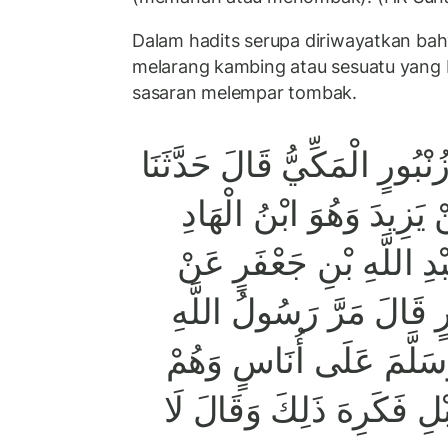
Dalam hadits serupa diriwayatkan ba
melarang kambing atau sesuatu yang 
sasaran melempar tombak.
ُنْبُورٍ الْمَكِّيُّ قَالَ حَدَّثَنَا
يَزِيدَ وَهُوَ ابْنُ الْهَادِ
ْدِ اللَّهِ بْنِ جَعْفَرٍ عَنْ
رٍ قَالَ مَرَّ رَسُولُ اللَّهِ
وَسَلَّمَ عَلَى أُنَاسٍ وَهُمْ
ْلِ فَكَرِهَ ذَلِكَ وَقَالَ لَا