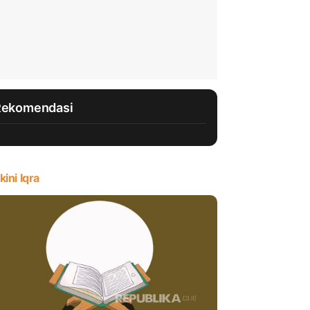
Rekomendasi
kini Iqra