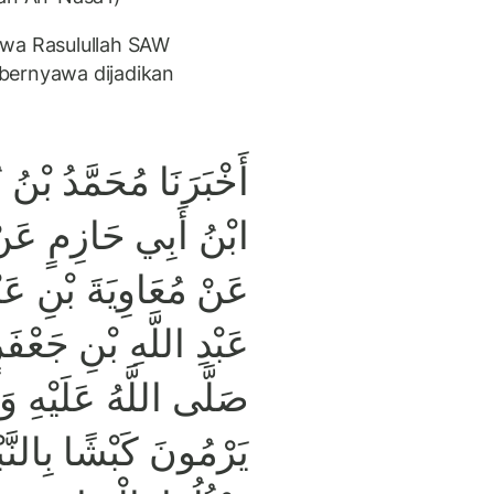
hwa Rasulullah SAW
bernyawa dijadikan
أَخْبَرَنَا مُحَمَّدُ بْنُ ز
ابْنُ أَبِي حَازِمٍ عَنْ 
عَنْ مُعَاوِيَةَ بْنِ عَب
عَبْدِ اللَّهِ بْنِ جَعْفَ
صَلَّى اللَّهُ عَلَيْهِ 
يَرْمُونَ كَبْشًا بِالنَّب