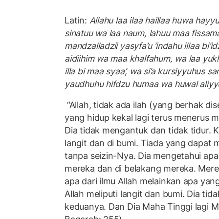
Latin:
Allahu laa ilaa haillaa huwa hayy
sinatuu wa laa naum, lahuu maa fissama
mandzalladzii yasyfa’u ‘indahu illaa bi’
aidiihim wa maa khalfahum, wa laa yukhii
illa bi maa syaa’, wa si’a kursiyyuhus s
yaudhuhu hifdzu humaa wa huwal aliyyu
“Allah, tidak ada ilah (yang berhak d
yang hidup kekal lagi terus menerus 
Dia tidak mengantuk dan tidak tidur.
langit dan di bumi. Tiada yang dapat m
tanpa seizin-Nya. Dia mengetahui ap
mereka dan di belakang mereka. Mere
apa dari ilmu Allah melainkan apa yan
Allah meliputi langit dan bumi. Dia ti
keduanya. Dan Dia Maha Tinggi lagi Ma