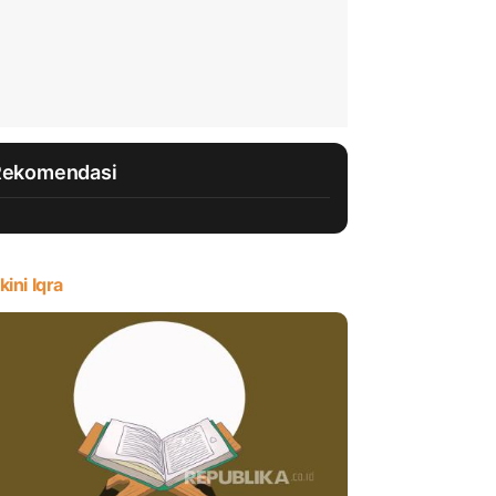
Rekomendasi
kini Iqra