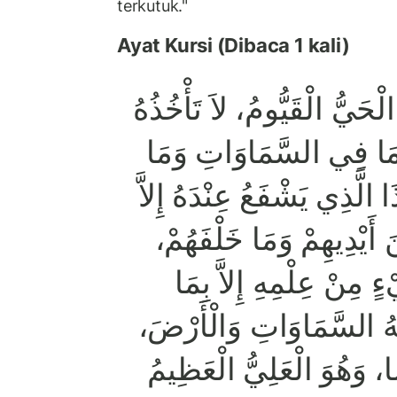
terkutuk."
Ayat Kursi (Dibaca 1 kali)
َ الْحَيُّ الْقَيُّومُ، لاَ تَأْخُذُهُ
ُ مَا فِي السَّمَاوَاتِ وَمَا
لَّذِي يَشْفَعُ عِنْدَهُ إِلاَّ
يْنَ أَيْدِيهِمْ وَمَا خَلْفَهُمْ
 مِنْ عِلْمِهِ إِلاَّ بِمَا
ّهُ السَّمَاوَاتِ وَالْأَرْضَ
ا، وَهُوَ الْعَلِيُّ الْعَظِيمُ