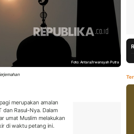
Foto: Antara/Irwansyah Putra
Terjemahan
Ter
 pagi merupakan amalan
WT dan Rasul-Nya. Dalam
gar umat Muslim melakukan
r di waktu petang ini.