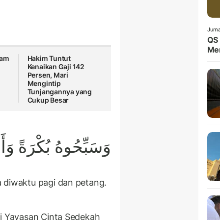
Juma
QS 
Me
sam
Hakim Tuntut
Kenaikan Gaji 142
Persen, Mari
Mengintip
Tunjangannya yang
Cukup Besar
وَسَبِّحُوهُ بُكْرَةً وَأ
 diwaktu pagi dan petang.
i Yayasan Cinta Sedekah