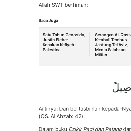
Allah SWT berfiman:
Baca Juga
Satu Tahun Genosida,
Serangan Al-Qas
Justin Bieber
Kembali Tembus
Kenakan Kefiyeh
Jantung Tel Aviv,
Palestina
Media Salahkan
Militer
َصِيلً
Artinya: Dan bertasbihlah kepada-Nya
(QS. Al Ahzab: 42).
Dalam buku
Dzikir Pagi dan Petang
dar