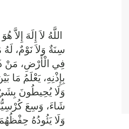
اللَّهُ لاَ إِلَهَ إِلاَّ هُو
سِنَةٌ وَلاَ نَوْمٌ، لَه
فِي الْأَرْضِ، مَنْ ذَا ا
بِإِذْنِهِ، يَعْلَمُ مَا بَ،
وَلَا يُحِيطُونَ بِشَيْءٍ
شَاءَ، وَسِعَ كُرْسِيُ،
وَلَا يَئُودُهُ حِفْظُهُمَ