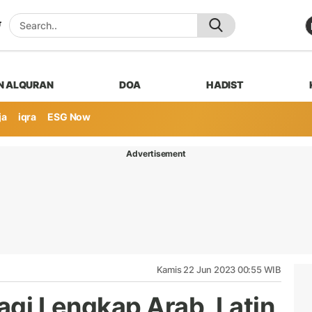
N ALQURAN
DOA
HADIST
ja
iqra
ESG Now
Advertisement
Kamis 22 Jun 2023 00:55 WIB
Pagi Lengkap Arab, Latin,