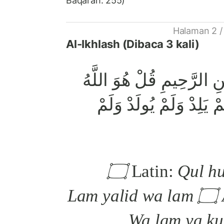
Baqarah: 255)
Halaman 2 /
Al-Ikhlash (Dibaca 3 kali)
ِ الرَّحِيمِ قُلْ هُوَ اللَّهُ
ْ يَلِدْ وَلَمْ يُولَدْ وَلَمْ
Qul huwa Allahu ahad ۝
Latin:
Allahus Shamad ۝ Lam yalid wa lam
yuulad ۝ Wa lam ya