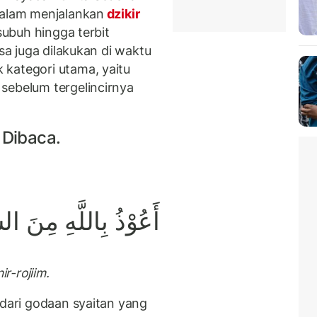
dalam menjalankan
dzikir
 subuh hingga terbit
isa juga dilakukan di waktu
kategori utama, yaitu
sebelum tergelincirnya
 Dibaca.
أَعُوْذُ بِاللَّهِ مِنَ ال
r-rojiim.
 dari godaan syaitan yang