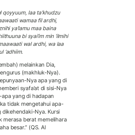
ul qoyyuum, laa ta’khudzu
awaati wamaa fil ardhi,
idznihi ya’lamu maa baina
thuuna bi syai’im min ‘ilmihi
amaawaati wal ardhi, wa laa
l ‘adhiim.
isembah) melainkan Dia,
mengurus (makhluk-Nya).
 Kepunyaan-Nya apa yang di
emberi syafa’at di sisi-Nya
a-apa yang di hadapan
ka tidak mengetahui apa-
g dikehendaki-Nya. Kursi
dak merasa berat memelihara
ha besar.” (QS. Al