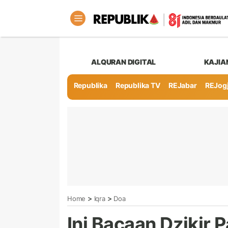
ALQURAN DIGITAL
KAJIA
Republika
Republika TV
REJabar
REJog
>
>
Home
Iqra
Doa
Ini Bacaan Dzikir 