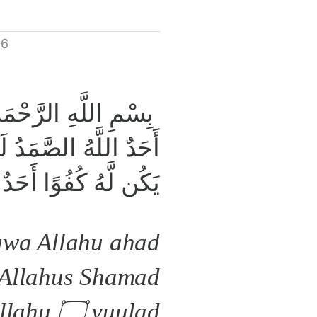
 6
بِسْمِ اللَّهِ الرَّحْمَن
أَحَدٌ اللَّهُ الصَّمَدُ لَم
يَكُن لَّهُ كُفُوًا أَحَدٌ
 kullahu