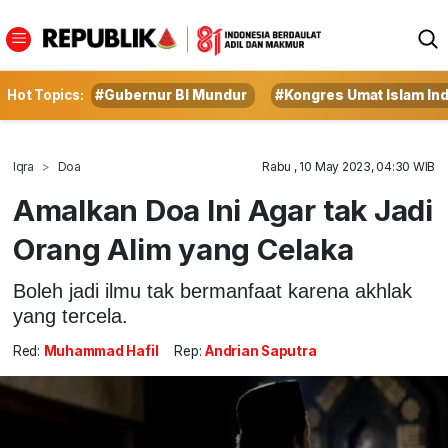
Hot Topics:
#Gubernur BI Mundur
#Kongres Umat Islam In
Iqra
Doa
Rabu , 10 May 2023, 04:30 WIB
Amalkan Doa Ini Agar tak Jadi
Orang Alim yang Celaka
Boleh jadi ilmu tak bermanfaat karena akhlak
yang tercela.
Red:
Muhammad Hafil
Rep:
Andrian Saputra