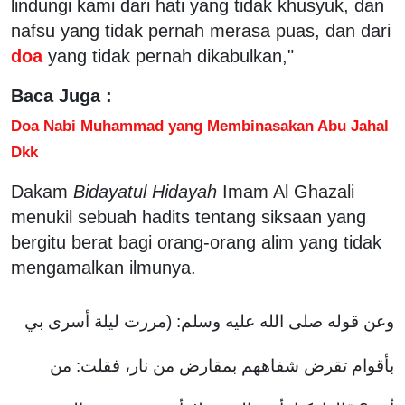
lindungi kami dari hati yang tidak khusyuk, dan
nafsu yang tidak pernah merasa puas, dan dari
doa
yang tidak pernah dikabulkan,"
Baca Juga :
Doa Nabi Muhammad yang Membinasakan Abu Jahal
Dkk
Dakam
Bidayatul Hidayah
Imam Al Ghazali
menukil sebuah hadits tentang siksaan yang
bergitu berat bagi orang-orang alim yang tidak
mengamalkan ilmunya.
وعن قوله صلى الله عليه وسلم: (مررت ليلة أسرى بي
بأقوام تقرض شفاههم بمقارض من نار، فقلت: من