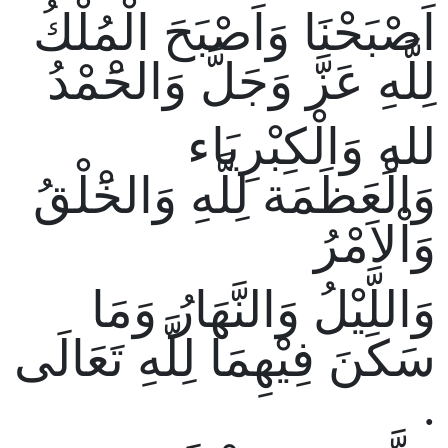
اَصْبَحْنَا وَاَصْبَحَ الْمُلْكُ
لِلَّهِ عَزَّ وَجَلَّ وَالحَْمْدُ
للهِ وَالْكِبْرِيَاء
وَالْعَظَمَة لِلَّهِ وَالخَْلْقُ
وَاْلاَمْرُ
وَاللَّيْلُ وَالنَّهَارُ وَمَا
سَكَنَ فِيْهِمَا لِلَّهِ تَعَالَى
.