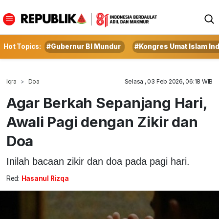
Hot Topics:
#Gubernur BI Mundur
#Kongres Umat Islam In
Iqra
Doa
Selasa , 03 Feb 2026, 06:18 WIB
Agar Berkah Sepanjang Hari,
Awali Pagi dengan Zikir dan
Doa
Inilah bacaan zikir dan doa pada pagi hari.
Red:
Hasanul Rizqa