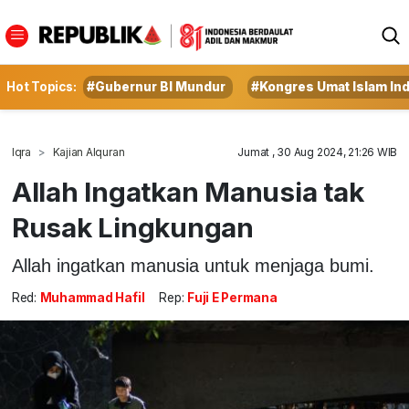
Hot Topics:
#Gubernur BI Mundur
#Kongres Umat Islam In
Iqra
Kajian Alquran
Jumat , 30 Aug 2024, 21:26 WIB
Allah Ingatkan Manusia tak
Rusak Lingkungan
Allah ingatkan manusia untuk menjaga bumi.
Red:
Muhammad Hafil
Rep:
Fuji E Permana