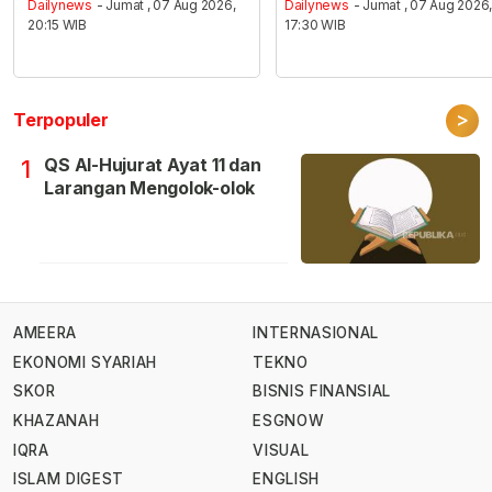
Dailynews
- Jumat , 07 Aug 2026,
Dailynews
- Jumat , 07 Aug 2026
20:15 WIB
17:30 WIB
>
Terpopuler
QS Al-Hujurat Ayat 11 dan
1
Larangan Mengolok-olok
AMEERA
INTERNASIONAL
EKONOMI SYARIAH
TEKNO
SKOR
BISNIS FINANSIAL
KHAZANAH
ESGNOW
IQRA
VISUAL
ISLAM DIGEST
ENGLISH