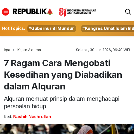
Hot Topics:
#Gubernur BI Mundur
#Kongres Umat Islam In
Iqra
Kajian Alquran
Selasa , 30 Jun 2026, 09:40 WIB
7 Ragam Cara Mengobati
Kesedihan yang Diabadikan
dalam Alquran
Alquran memuat prinsip dalam menghadapi
persoalan hidup.
Red:
Nashih Nashrullah