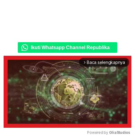
Ikuti Whatsapp Channel Republika
Baca selengkapnya
arrow_forward_ios
Powered by 
GliaStudios