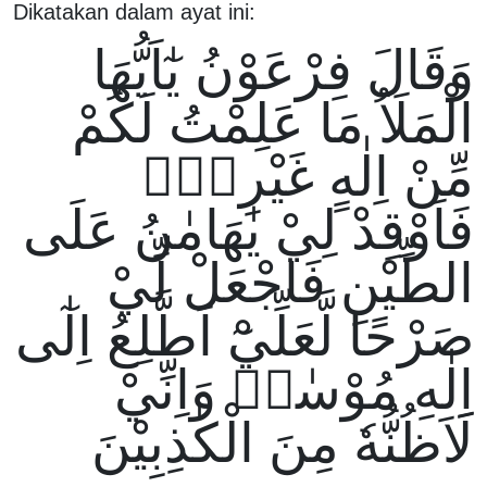
Dikatakan dalam ayat ini:
وَقَالَ فِرْعَوْنُ يٰٓاَيُّهَا
الْمَلَاُ مَا عَلِمْتُ لَكُمْ
مِّنْ اِلٰهٍ غَيْرِيْۚ
فَاَوْقِدْ لِيْ يٰهَامٰنُ عَلَى
الطِّيْنِ فَاجْعَلْ لِّيْ
صَرْحًا لَّعَلِّيْٓ اَطَّلِعُ اِلٰٓى
اِلٰهِ مُوْسٰىۙ وَاِنِّيْ
لَاَظُنُّهٗ مِنَ الْكٰذِبِيْنَ