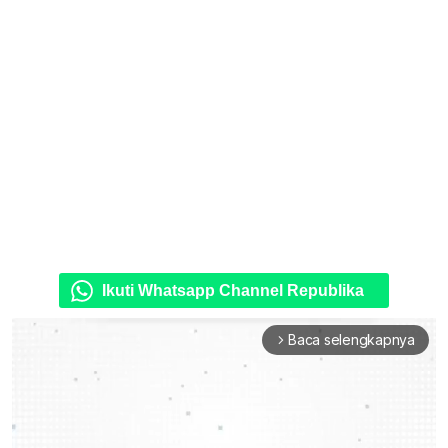
Ikuti Whatsapp Channel Republika
Baca selengkapnya
arrow_forward_ios