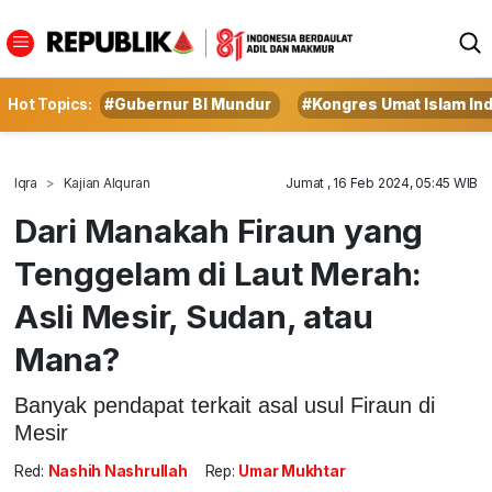
Hot Topics:
#Gubernur BI Mundur
#Kongres Umat Islam In
Iqra
Kajian Alquran
Jumat , 16 Feb 2024, 05:45 WIB
Dari Manakah Firaun yang
Tenggelam di Laut Merah:
Asli Mesir, Sudan, atau
Mana?
Banyak pendapat terkait asal usul Firaun di
Mesir
Red:
Nashih Nashrullah
Rep:
Umar Mukhtar