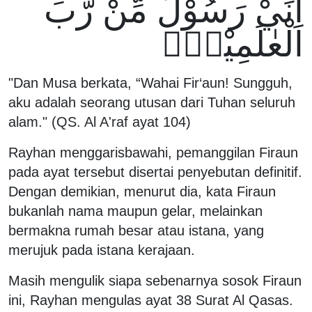
اِنِّيْ رَسُوْلٌ مِّنْ رَّبِّ
الْعٰلَمِيْنَۙ
"Dan Musa berkata, “Wahai Fir‘aun! Sungguh,
aku adalah seorang utusan dari Tuhan seluruh
alam." (QS. Al A'raf ayat 104)
Rayhan menggarisbawahi, pemanggilan Firaun
pada ayat tersebut disertai penyebutan definitif.
Dengan demikian, menurut dia, kata Firaun
bukanlah nama maupun gelar, melainkan
bermakna rumah besar atau istana, yang
merujuk pada istana kerajaan.
Masih mengulik siapa sebenarnya sosok Firaun
ini, Rayhan mengulas ayat 38 Surat Al Qasas.