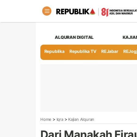
ALQURAN DIGITAL
KAJIA
Republika
Republika TV
REJabar
REJog
>
>
Home
Iqra
Kajian Alquran
Dari Manakah Fira