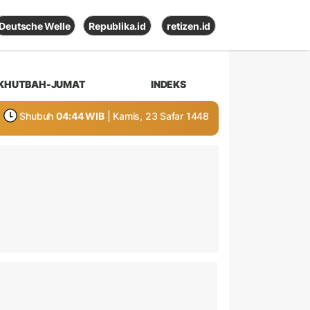
Deutsche Welle
Republika.id
retizen.id
KHUTBAH-JUMAT
INDEKS
Shubuh
04:44 WIB
| Kamis, 23 Safar 1448