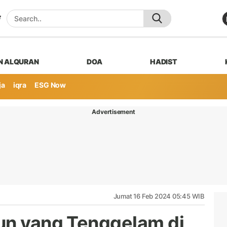
N ALQURAN
DOA
HADIST
ja
iqra
ESG Now
Advertisement
Jumat 16 Feb 2024 05:45 WIB
un yang Tenggelam di