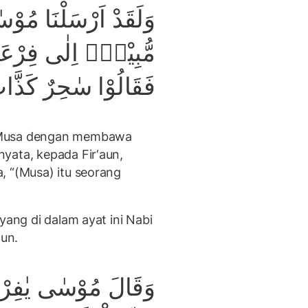
وَلَقَدْ اَرْسَلْنَا مُوْس
مُّبِيْنٍۙ اِلٰى فِرْعَ
فَقَالُوْا سٰحِرٌ كَذَّ
s Musa dengan membawa
yata, kepada Fir‘aun,
, “(Musa) itu seorang
yang di dalam ayat ini Nabi
un.
وَقَالَ مُوْسٰى يٰفِرْعَ