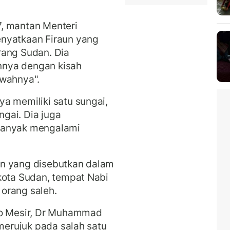
, mantan Menteri
enyatkaan Firaun yang
rang Sudan. Dia
nnya dengan kisah
awahnya".
a memiliki satu sungai,
gai. Dia juga
banyak mengalami
in yang disebutkan dalam
kota Sudan, tempat Nabi
orang saleh.
ro Mesir, Dr Muhammad
 merujuk pada salah satu