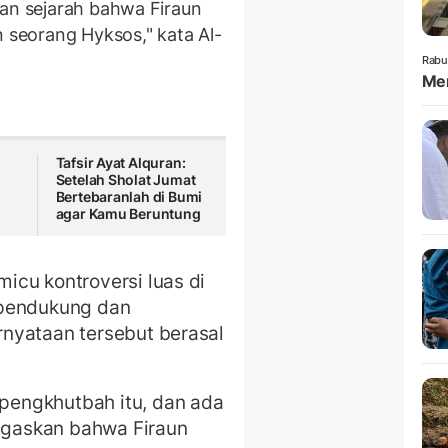
ian sejarah bahwa Firaun
n seorang Hyksos," kata Al-
Rabu
Mem
Tafsir Ayat Alquran:
Setelah Sholat Jumat
Bertebaranlah di Bumi
agar Kamu Beruntung
icu kontroversi luas di
a pendukung dan
nyataan tersebut berasal
.
engkhutbah itu, dan ada
gaskan bahwa Firaun