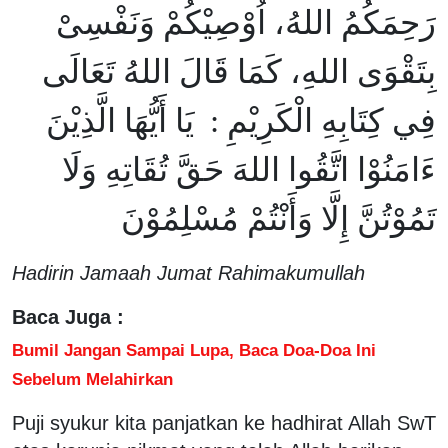
رَحِمَكُمُ اللهُ، اُوْصِيْكُمْ وَنَفْسِىْ
بِتَقْوَى اللهِ، كَمَا قَالَ اللهُ تَعَالَى
فِي كِتَابِهِ الْكَرِيْمِ : يَا أَيُّهَا الَّذِيْنَ
ءَامَنُوْا اتَّقُوا اللهَ حَقَّ تُقَاتِهِ وَلَا
تَمُوْتُنَّ إِلَّا وَأَنْتُمْ مُسْلِمُوْنَ
Hadirin Jamaah Jumat Rahimakumullah
Baca Juga :
Bumil Jangan Sampai Lupa, Baca Doa-Doa Ini
Sebelum Melahirkan
Puji syukur kita panjatkan ke hadhirat Allah SwT