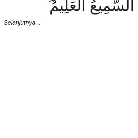
السَّمِيعُ الْعَلِيمُ
Selanjutnya...