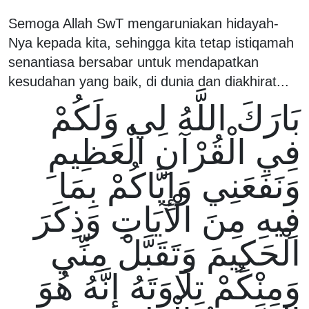
Semoga Allah SwT mengaruniakan hidayah-
Nya kepada kita, sehingga kita tetap istiqamah
senantiasa bersabar untuk mendapatkan
kesudahan yang baik, di dunia dan diakhirat...
بَارَكَ اللَّهُ لِي وَلَكُمْ
فِي الْقُرْآنِ الْعَظِيمِ
وَنَفَعَنِي وَإِيَّاكُمْ بِمَا
فِيهِ مِنَ الْآيَاتِ وَذِكَرَ
الْحَكِيمَ وَتَقَبَّلْ مِنِّي
وَمِنْكُمْ تِلَاوَتَهُ إِنَّهُ هُوَ