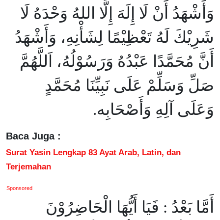
وَأَشْهَدُ أَنْ لَا إِلَهَ إِلَّا اللهُ وَحْدَهُ لَا
شَرِيْكَ لَهُ تَعْظِيْمًا لِشَأْنِهِ، وَأَشْهَدُ
أَنَّ مُحَمَّدًا عَبْدُهُ وَرَسُوْلُهُ، اَللَّهُمَّ
صَلِّ وَسَلِّمْ عَلَى نَبِيِّنَا مُحَمَّدٍ
وَعَلَى آلِهِ وَأَصْحَابِه.
Baca Juga :
Surat Yasin Lengkap 83 Ayat Arab, Latin, dan
Terjemahan
Sponsored
أَمَّا بَعْدُ : فَيَا أَيُّهَا الْحَاضِرُوْنَ