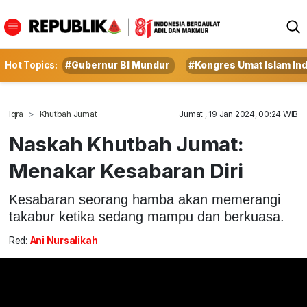
Hot Topics:
#Gubernur BI Mundur
#Kongres Umat Islam In
Iqra
Khutbah Jumat
Jumat , 19 Jan 2024, 00:24 WIB
Naskah Khutbah Jumat:
Menakar Kesabaran Diri
Kesabaran seorang hamba akan memerangi
takabur ketika sedang mampu dan berkuasa.
Red:
Ani Nursalikah