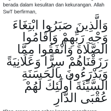
berada dalam kesulitan dan kekurangan. Allah
SwT berfirman,
وَالَّذِينَ صَبَرُوا ابْتِغَاءَ
وَجْهِ رَبِّهِمْ وَأَقَامُوا
الصَّلَاةَ وَأَنْفَقُوا مِمَّا
رَزَقْنَاهُمْ سِرًّا وَعَلَانِيَةً
وَيَدْرَءُونَ بِالْحَسَنَةِ
السَّيِّئَةَ أُولَٰئِكَ لَهُمْ
عُقْبَى الدَّارِ