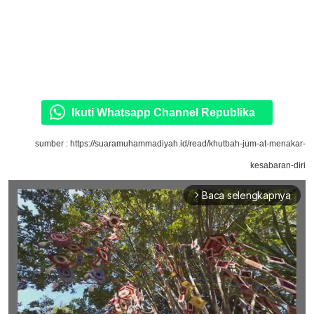
Ikuti Whatsapp Channel Republika
sumber : https://suaramuhammadiyah.id/read/khutbah-jum-at-menakar-
kesabaran-diri
Baca selengkapnya
arrow_forward_ios