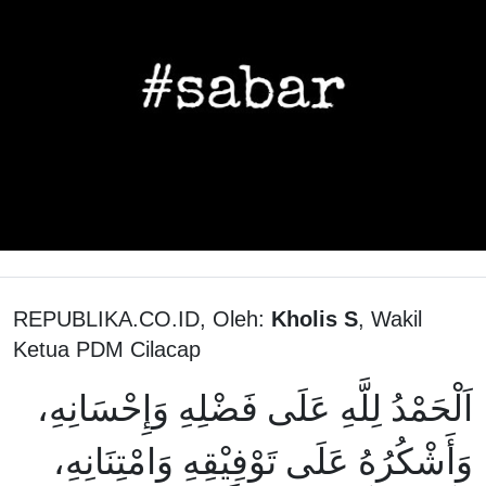
REPUBLIKA.CO.ID, Oleh:
Kholis S
, Wakil
Ketua PDM Cilacap
اَلْحَمْدُ لِلَّهِ عَلَى فَضْلِهِ وَإِحْسَانِهِ،
وَأَشْكُرُهُ عَلَى تَوْفِيْقِهِ وَامْتِنَانِهِ،