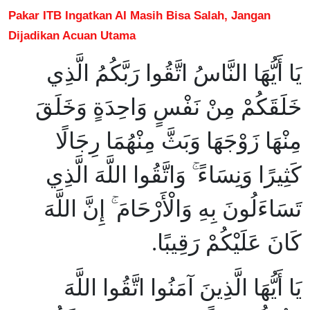
Pakar ITB Ingatkan AI Masih Bisa Salah, Jangan
Dijadikan Acuan Utama
يَا أَيُّهَا النَّاسُ اتَّقُوا رَبَّكُمُ الَّذِي
خَلَقَكُمْ مِنْ نَفْسٍ وَاحِدَةٍ وَخَلَقَ
مِنْهَا زَوْجَهَا وَبَثَّ مِنْهُمَا رِجَالًا
كَثِيرًا وَنِسَاءً ۚ وَاتَّقُوا اللَّهَ الَّذِي
تَسَاءَلُونَ بِهِ وَالْأَرْحَامَ ۚ إِنَّ اللَّهَ
كَانَ عَلَيْكُمْ رَقِيبًا.
يَا أَيُّهَا الَّذِينَ آمَنُوا اتَّقُوا اللَّهَ