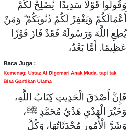
وَقُولُوا قَوْلًا سَدِيدًا يُصْلِحْ لَكُمْ
أَعْمَالَكُمْ وَيَغْفِرْ لَكُمْ ذُنُوبَكُمْ ۗ وَمَنْ
يُطِعِ اللَّهَ وَرَسُولَهُ فَقَدْ فَازَ فَوْزًا
عَظِيمًا. أَمَّا بَعْدُ،
Baca Juga :
Kemenag: Ustaz AI Digemari Anak Muda, tapi tak
Bisa Gantikan Ulama
فَإِنَّ أَصْدَقَ الْحَدِيثِ كِتَابُ اللَّهِ،
وَخَيْرَ الْهَدْيِ هَدْيُ مُحَمَّدٍ ﷺ،
وَشَرَّ الْأُمُورِ مُحْدَثَاتُهَا، وَكُلَّ