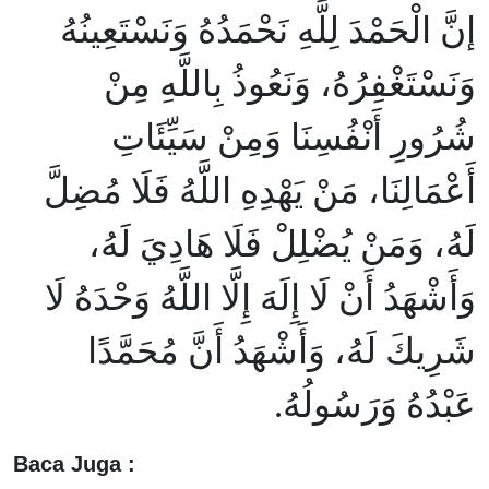
إنَّ الْحَمْدَ لِلَّهِ نَحْمَدُهُ وَنَسْتَعِينُهُ
وَنَسْتَغْفِرُهُ، وَنَعُوذُ بِاللَّهِ مِنْ
شُرُورِ أَنْفُسِنَا وَمِنْ سَيِّئَاتِ
أَعْمَالِنَا، مَنْ يَهْدِهِ اللَّهُ فَلَا مُضِلَّ
لَهُ، وَمَنْ يُضْلِلْ فَلَا هَادِيَ لَهُ،
وَأَشْهَدُ أَنْ لَا إِلَهَ إِلَّا اللَّهُ وَحْدَهُ لَا
شَرِيكَ لَهُ، وَأَشْهَدُ أَنَّ مُحَمَّدًا
عَبْدُهُ وَرَسُولُهُ.
Baca Juga :