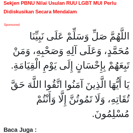
Sekjen PBNU Nilai Usulan RUU LGBT MUI Perlu
Didiskusikan Secara Mendalam
Sponsored
اللَّهُمَّ صَلِّ وَسَلِّمْ عَلَى نَبِيِّنَا
مُحَمَّدٍ، وَعَلَى آلِهِ وَصَحْبِهِ، وَمَنْ
تَبِعَهُمْ بِإِحْسَانٍ إِلَى يَوْمِ الْقِيَامَةِ.
يَا أَيُّهَا الَّذِينَ آمَنُوا اتَّقُوا اللَّهَ حَقَّ
تُقَاتِهِ، وَلَا تَمُوتُنَّ إِلَّا وَأَنْتُمْ
مُسْلِمُونَ.
Baca Juga :