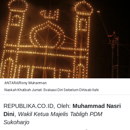
ANTARA/Rony Muharrman
Naskah Khutbah Jumat: Evaluasi Diri Sebelum Dihisab Ilahi
REPUBLIKA.CO.ID, Oleh:
Muhammad Nasri
Dini
,
Wakil Ketua Majelis Tabligh PDM
Sukoharjo