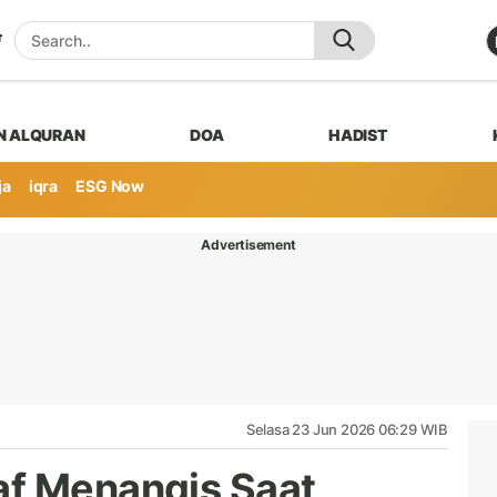
N ALQURAN
DOA
HADIST
ja
iqra
ESG Now
Advertisement
Selasa 23 Jun 2026 06:29 WIB
af Menangis Saat