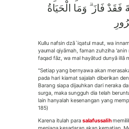
ةَ فَقَدْ فَازَ ۗ وَمَا الْحَيَاةُ
ُرُورِ
Kullu nafsin dzā`iqatul maut, wa inn
yaumal qiyāmah, faman zuhziha 'anin n
faqad fāz, wa mal hayātud dunyā illā m
"Setiap yang bernyawa akan merasak
pada hari kiamat sajalah diberikan d
Barang siapa dijauhkan dari neraka d
surga, maka sungguh dia telah berunt
lain hanyalah kesenangan yang mempe
185)
Karena itulah para
salafussalih
memili
menjaga kesadaran akan kematian. M