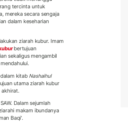
ang tercinta untuk
a, mereka secara sengaja
ian dalam keseharian
lakukan ziarah kubur. Imam
 kubur
bertujuan
an sekaligus mengambil
 mendahului.
dalam kitab
Nashaihul
ujuan utama ziarah kubur
akhirat.
ah SAW. Dalam sejumlah
ziarahi makam ibundanya
an Baqi'.