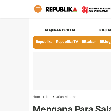
ALQURAN DIGITAL
KAJIA
Republika
Republika TV
REJabar
REJog
>
>
Home
Iqra
Kajian Alquran
Mengapa Para Sal