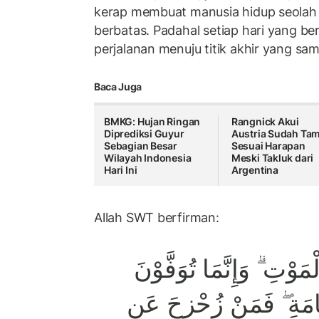
kerap membuat manusia hidup seolah 
berbatas. Padahal setiap hari yang be
perjalanan menuju titik akhir yang sam
Baca Juga
BMKG: Hujan Ringan
Rangnick Akui
Diprediksi Guyur
Austria Sudah Tam
Sebagian Besar
Sesuai Harapan
Wilayah Indonesia
Meski Takluk dari
Hari Ini
Argentina
Allah SWT berfirman:
َوْتِ ۗ وَإِنَّمَا تُوَفَّوْنَ
َامَةِ ۖ فَمَنْ زُحْزِحَ عَنِ