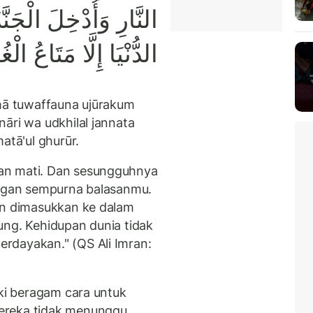
النَّارِ وَأُدْخِلَ الْجَنَّ
الدُّنْيَا إِلَّا مَتَاعُ الْغ
amā tuwaffauna ujūrakum
āri wa udkhilal jannata
atā'ul ghurūr.
an mati. Dan sesungguhnya
engan sempurna balasanmu.
an dimasukkan ke dalam
ung. Kehidupan dunia tidak
rdayakan." (QS Ali Imran:
ki beragam cara untuk
ereka tidak menunggu