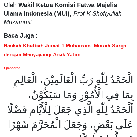
Oleh
Wakil Ketua Komisi Fatwa Majelis
Ulama Indonesia (MUI)
,
Prof K Shofiyullah
Muzammil
Baca Juga :
Naskah Khutbah Jumat 1 Muharram: Meraih Surga
dengan Menyayangi Anak Yatim
Sponsored
الْحَمْدُ لِلّٰهِ رَبِّ الْعَالَمِيْنَ، الْعَالِمِ
بِمَا فِي الْأُمُوْرِ وَمَا سَيَكُوْنُ،
أَلْحَمْدُ لِلّٰهِ الَّذِي جَعَلَ لِلْأَيَّامِ فَضْلًا
عَلَى بَعْضٍ، وَجَعَلَ الْمُحَرَّمَ شَهْرًا