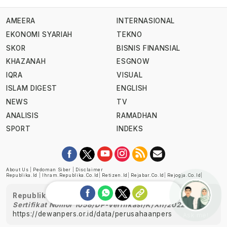
AMEERA
INTERNASIONAL
EKONOMI SYARIAH
TEKNO
SKOR
BISNIS FINANSIAL
KHAZANAH
ESGNOW
IQRA
VISUAL
ISLAM DIGEST
ENGLISH
NEWS
TV
ANALISIS
RAMADHAN
SPORT
INDEKS
About Us
|
Pedoman Siber
|
Disclaimer
Republika.id
|
Ihram.republika.co.id
|
Retizen.id
|
Rejabar.co.id
|
Rejogja.co.id
|
Republika telah diverifikasi oleh Dewan Pers
Sertifikat Nomor 1058/DP-Verifikasi/K/XII/2022
https://dewanpers.or.id/data/perusahaanpers
Ask me!