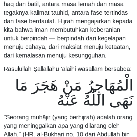
haq dan batil, antara masa lemah dan masa
tegaknya kalimat tauhid, antara fase tertindas
dan fase berdaulat. Hijrah mengajarkan kepada
kita bahwa iman membutuhkan keberanian
untuk berpindah — berpindah dari kegelapan
menuju cahaya, dari maksiat menuju ketaatan,
dari kemalasan menuju kesungguhan.
Rasulullah Ṣallallāhu 'alaihi wasallam bersabda:
الْمُهَاجِرُ مَنْ هَجَرَ مَا
نَهَى اللّٰهُ عَنْهُ
"Seorang muhājir (yang berhijrah) adalah orang
yang meninggalkan apa yang dilarang oleh
Allah." (HR. al-Bukhari no. 10 dari Abdullah bin