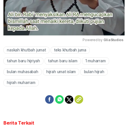
Powered by 
GliaStudios
naskah khutbah jumat
teks khutbah juma
Mute
tahun baru hijriyah
tahun baru islam
1 muharram
bulan muhasabah
hijrah umat islam
bulan hijrah
hijrah muharram
Berita Terkait