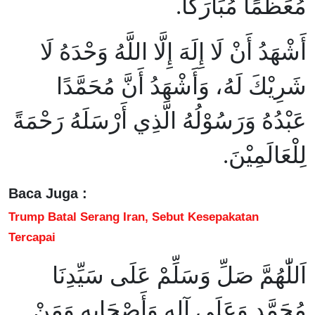
مُعَظَّمًا مُبَارَكًا.
أَشْهَدُ أَنْ لَا إِلَهَ إِلَّا اللَّهُ وَحْدَهُ لَا
شَرِيْكَ لَهُ، وَأَشْهَدُ أَنَّ مُحَمَّدًا
عَبْدُهُ وَرَسُوْلُهُ الَّذِي أَرْسَلَهُ رَحْمَةً
لِلْعَالَمِيْنَ.
Baca Juga :
Trump Batal Serang Iran, Sebut Kesepakatan
Tercapai
اَللّٰهُمَّ صَلِّ وَسَلِّمْ عَلَى سَيِّدِنَا
مُحَمَّدٍ وَعَلَى آلِهِ وَأَصْحَابِهِ وَمَنْ