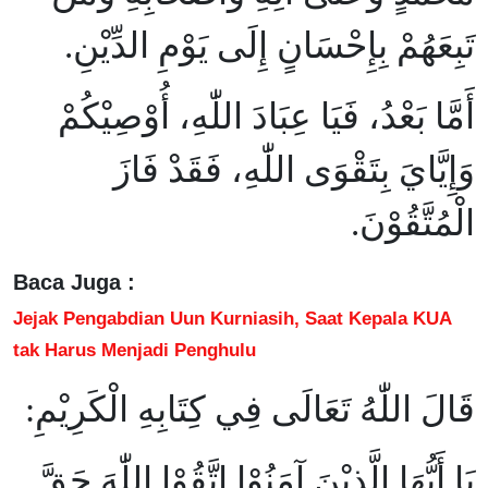
تَبِعَهُمْ بِإِحْسَانٍ إِلَى يَوْمِ الدِّيْنِ.
أَمَّا بَعْدُ، فَيَا عِبَادَ اللّٰهِ، أُوْصِيْكُمْ
وَإِيَّايَ بِتَقْوَى اللّٰهِ، فَقَدْ فَازَ
الْمُتَّقُوْنَ.
Baca Juga :
Jejak Pengabdian Uun Kurniasih, Saat Kepala KUA
tak Harus Menjadi Penghulu
قَالَ اللّٰهُ تَعَالَى فِي كِتَابِهِ الْكَرِيْمِ:
يَا أَيُّهَا الَّذِيْنَ آمَنُوْا اتَّقُوْا اللّٰهَ حَقَّ