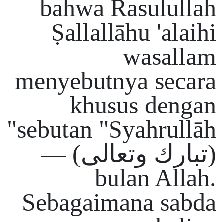
bahwa Rasulullah
Ṣallallāhu 'alaihi
wasallam
menyebutnya secara
khusus dengan
sebutan "Syahrullāh"
(تبارك وتعالى) —
bulan Allah.
Sebagaimana sabda