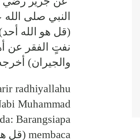
عن جرير رضي ال
النبي صلى الله ع
قل هو الله أحد)،
نفتٍ الفقر عن أ
والجيران) أخرجه
arir radhiyallahu
: Nabi Muhammad
da: Barangsiapa