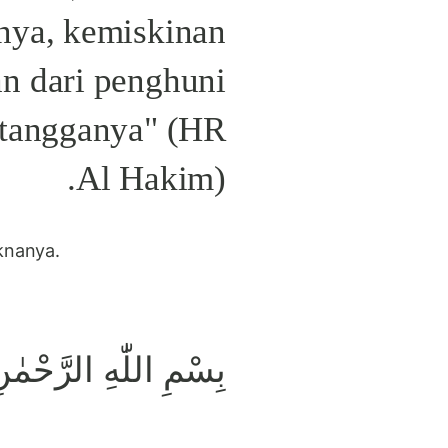
ya, kemiskinan
an dari penghuni
etangganya" (HR
Al Hakim).
knanya.
بِسْمِ اللّٰهِ الرَّحْمٰنِ