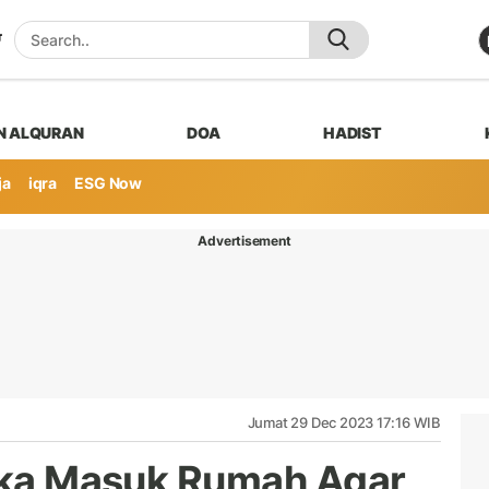
N ALQURAN
DOA
HADIST
ja
iqra
ESG Now
Advertisement
Jumat 29 Dec 2023 17:16 WIB
tika Masuk Rumah Agar