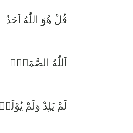
قُلْ هُوَ اللّٰهُ اَحَدٌ
اَللّٰهُ الصَّمَدُۚ
لَمْ يَلِدْ وَلَمْ يُوْلَد