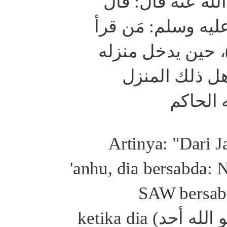
له عنه قال: قال
ليه وسلم: مَن قرأ
( حين يدخل منزله
هل ذلك المنزل
 الحاكم
Artinya: "Dari J
'anhu, dia bersabda
SAW bersab
membaca (قل هو الله أحد) ketika dia