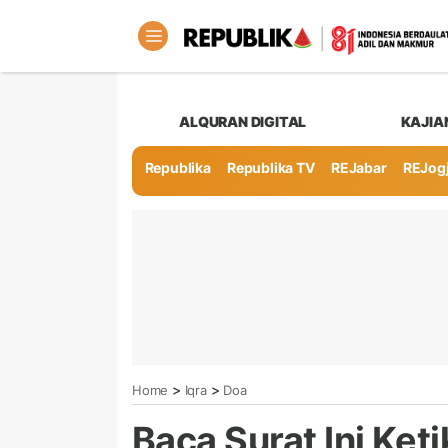
ALQURAN DIGITAL
KAJIA
Republika
Republika TV
REJabar
REJog
>
>
Home
Iqra
Doa
Baca Surat Ini Ke