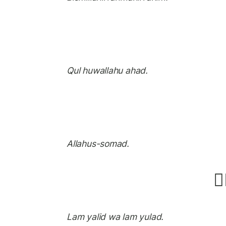
Qul huwallahu ahad.
Allahus-somad.
ْۙ
Lam yalid wa lam yulad.