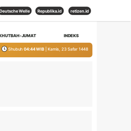
Deutsche Welle
Republika.id
retizen.id
KHUTBAH-JUMAT
INDEKS
Shubuh
04:44 WIB
| Kamis, 23 Safar 1448