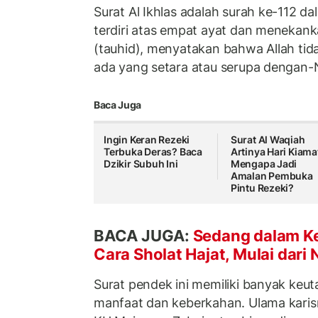
Surat Al Ikhlas adalah surah ke-112 dal
terdiri atas empat ayat dan menekan
(tauhid), menyatakan bahwa Allah tida
ada yang setara atau serupa dengan-
Baca Juga
Ingin Keran Rezeki
Surat Al Waqiah
Terbuka Deras? Baca
Artinya Hari Kiama
Dzikir Subuh Ini
Mengapa Jadi
Amalan Pembuka
Pintu Rezeki?
BACA JUGA:
Sedang dalam Kes
Cara Sholat Hajat, Mulai dari
Surat pendek ini memiliki banyak ke
manfaat dan keberkahan. Ulama kari