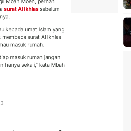
gil Mbah Moen, pernah
a
surat Al Ikhlas
sebelum
nya.
u kepada umat Islam yang
membaca surat Al Ikhlas
a mau masuk rumah.
etiap masuk rumah jangan
n hanya sekali," kata Mbah
 3