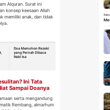
am Alquran. Surat ini
kan konsep keesaan Allah
Rabu
k memiliki anak, dan tidak
Mem
Nya.
Doa Memohon Rezeki
t,
yang Pernah Dibaca
Nabi Isa
ulitan? Ini Tata
 Niat Sampai Doanya
utamaan serta mengandung
smatik Rembang, almarhum