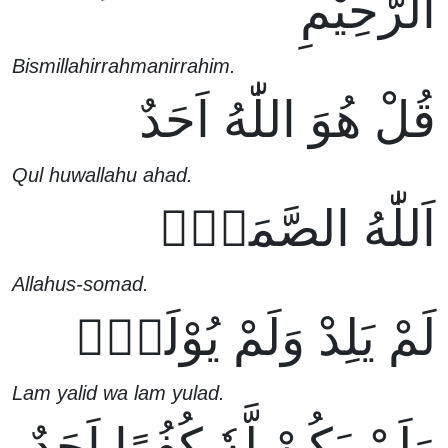
الرَّحِيْمِ
Bismillahirrahmanirrahim.
قُلْ هُوَ اللّٰهُ اَحَدٌ
Qul huwallahu ahad.
اَللّٰهُ الصَّمَدُۚ
Allahus-somad.
لَمْ يَلِدْ وَلَمْ يُوْلَدْۙ
Lam yalid wa lam yulad.
وَلَمْ يَكُنْ لَّهٗ كُفُوًا اَحَدٌ