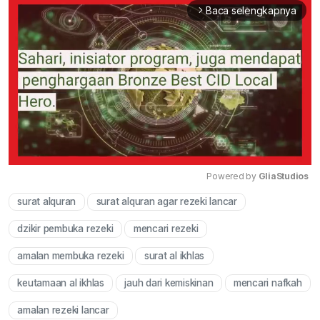
Baca selengkapnya
arrow_forward_ios
Powered by 
GliaStudios
surat alquran
surat alquran agar rezeki lancar
Mute
dzikir pembuka rezeki
mencari rezeki
amalan membuka rezeki
surat al ikhlas
keutamaan al ikhlas
jauh dari kemiskinan
mencari nafkah
amalan rezeki lancar