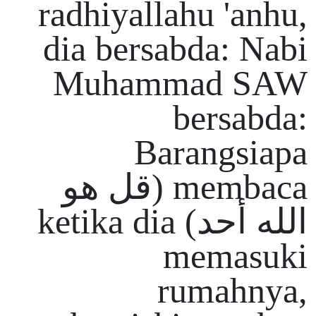
radhiyallahu 'anhu,
dia bersabda: Nabi
Muhammad SAW
bersabda:
Barangsiapa
membaca (قل هو
الله أحد) ketika dia
memasuki
rumahnya,