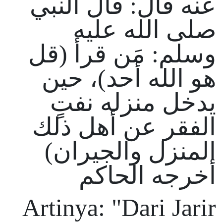
عنه قال: قال النبي
صلى الله عليه
وسلم: مَن قرأ (قل
هو الله أحد)، حين
يدخل منزله نفتٍ
الفقر عن أهل ذلك
المنزل والجيران)
أخرجه الحاكم
Artinya: "Dari Jarir