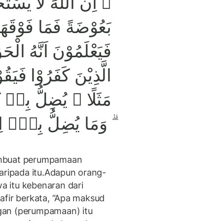
اِنَّ اللّٰهَ لَا يَسْتَح
بَعُوْضَةً فَمَا فَوْقَهَا 
فَيَعْلَمُوْنَ اَنَّهُ الْحَ
الَّذِيْنَ كَفَرُوْا فَيَقُوْ
مَثَلًا ۘ يُضِلُّ بِهٖ كَث
وَمَا يُضِلُّ بِهٖٓ اِلّ
embuat perumpamaan
daripada itu.Adapun orang-
 itu kebenaran dari
afir berkata, “Apa maksud
gan (perumpamaan) itu