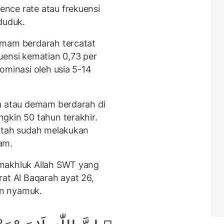
nce rate atau frekuensi
enduduk.
emam berdarah tercatat
uensi kematian 0,73 per
ominasi oleh usia 5-14
a atau demam berdarah di
gkin 50 tahun terakhir.
intah sudah melakukan
am.
makhluk Allah SWT yang
at Al Baqarah ayat 26,
an nyamuk.