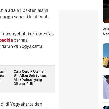
a adalah bakteri alami
ngga seperti lalat buah,
Juma
kin menyebut, implementasi
Nas
bachia
berhasil
darah di Yogyakarta.
smi
Cara Cerdik Utsman
isi
Bin Affan Beli Sumur
i
Milik Yahudi yang
Dikenal Pelit
adi di Yogyakarta dan