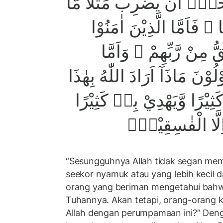
۞ ْيٖٓ اَنْ يَّضْرِبَ مَثَلًا مَّا
ۗ فَاَمَّا الَّذِيْنَ اٰمَنُوْا
قُّ مِنْ رَّبِّهِمْ ۚ وَاَمَّا
لُوْنَ مَاذَآ اَرَادَ اللّٰهُ بِهٰذَا
ِيْرًا وَّيَهْدِيْ بِهٖ كَثِيْرًا
ۗ َا الْفٰسِقِيْنَۙ
“Sesungguhnya Allah tidak segan m
seekor nyamuk atau yang lebih kecil 
orang yang beriman mengetahui bahwa
Tuhannya. Akan tetapi, orang-orang k
Allah dengan perumpamaan ini?” Den