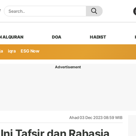
N ALQURAN
DOA
HADIST
ja
iqra
ESG Now
Advertisement
Ahad 03 Dec 2023 08:59 WIB
ni Tafsir dan Rahasia