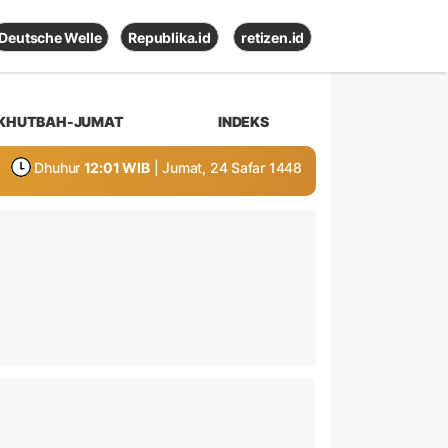
Deutsche Welle
Republika.id
retizen.id
KHUTBAH-JUMAT
INDEKS
Dhuhur
12:01 WIB
| Jumat, 24 Safar 1448