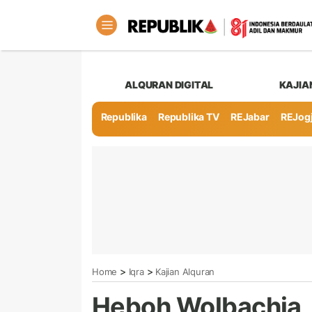
ALQURAN DIGITAL
KAJIA
Republika
Republika TV
REJabar
REJog
>
>
Home
Iqra
Kajian Alquran
Heboh Wolbachia, I