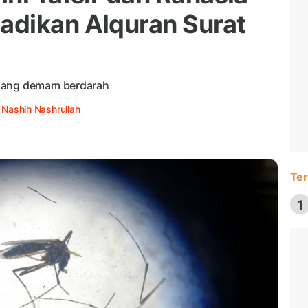
adikan Alquran Surat
adang demam berdarah
:
Nashih Nashrullah
Ter
1