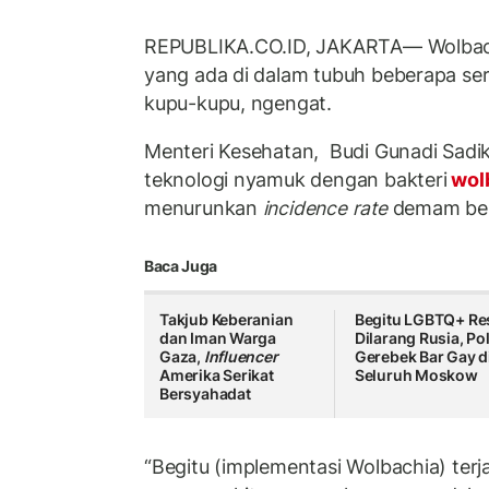
REPUBLIKA.CO.ID, JAKARTA— Wolbachi
yang ada di dalam tubuh beberapa sera
kupu-kupu, ngengat.
Menteri Kesehatan, Budi Gunadi Sadi
teknologi nyamuk dengan bakteri
wol
menurunkan
incidence rate
demam ber
Baca Juga
Takjub Keberanian
Begitu LGBTQ+ Re
dan Iman Warga
Dilarang Rusia, Pol
Gaza,
Influencer
Gerebek Bar Gay d
Amerika Serikat
Seluruh Moskow
Bersyahadat
“Begitu (implementasi Wolbachia) terj