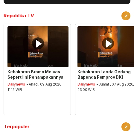
>
Republika TV
Kebakaran Bromo Meluas
Kebakaran Landa Gedung
Seperti ini Penampakannya
Bapenda Pemprov DKI
Dailynews
- Ahad , 09 Aug 2026,
Dailynews
- Jumat , 07 Aug 2026
11:15 WIB
23:00 WIB
>
Terpopuler