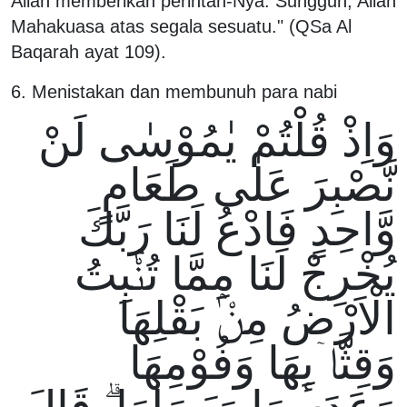
Allah memberikan perintah-Nya. Sungguh, Allah
Mahakuasa atas segala sesuatu." (QSa Al
Baqarah ayat 109).
6. Menistakan dan membunuh para nabi
وَاِذْ قُلْتُمْ يٰمُوْسٰى لَنْ
نَّصْبِرَ عَلٰى طَعَامٍ
وَّاحِدٍ فَادْعُ لَنَا رَبَّكَ
يُخْرِجْ لَنَا مِمَّا تُنْۢبِتُ
الْاَرْضُ مِنْۢ بَقْلِهَا
وَقِثَّاۤىِٕهَا وَفُوْمِهَا