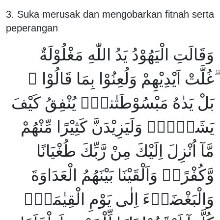
3. Suka merusak dan mengobarkan fitnah serta
peperangan
وَقَالَتِ الْيَهُوْدُ يَدُ اللّٰهِ مَغْلُوْلَةٌ
ۗغُلَّتْ اَيْدِيْهِمْ وَلُعِنُوْا بِمَا قَالُوْا ۘ
بَلْ يَدٰهُ مَبْسُوْطَتٰننِۙ يُنْفِقُ كَيْفَ
يَشَاۤءُۗ وَلَيَزِيْدَنَّ كَثِيْرًا مِّنْهُمْ
مَّآ اُنْزِلَ اِلَيْكَ مِنْ رَّبِّكَ طُغْيَانًا
وَّكُفْرًاۗ وَاَلْقَيْنَا بَيْنَهُمُ الْعَدَاوَةَ
وَالْبَغْضَاۤءَ اِلٰى يَوْمِ الْقِيٰمَةِۗ