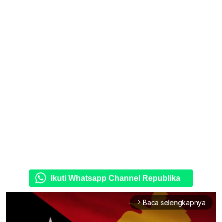
Ikuti Whatsapp Channel Republika
Baca selengkapnya
arrow_forward_ios