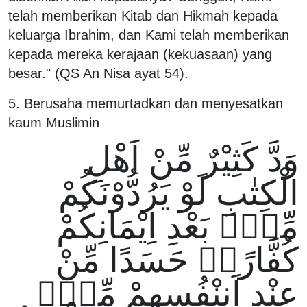
telah memberikan Kitab dan Hikmah kepada
keluarga Ibrahim, dan Kami telah memberikan
kepada mereka kerajaan (kekuasaan) yang
besar." (QS An Nisa ayat 54).
5. Berusaha memurtadkan dan menyesatkan
kaum Muslimin
وَدَّ كَثِيْرٌ مِّنْ اَهْلِ
الْكِتٰبِ لَوْ يَرُدُّوْنَكُمْ
مِّنْۢ بَعْدِ اِيْمَانِكُمْ
كُفَّارًاۚ حَسَدًا مِّنْ
عِنْدِ اَننْفُسِهِمْ مِّنْۢ