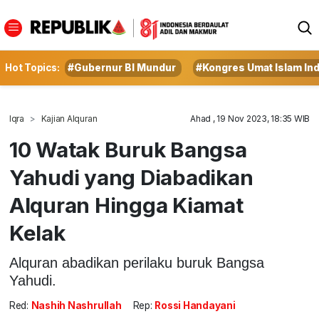
Hot Topics:
#Gubernur BI Mundur
#Kongres Umat Islam In
Iqra
Kajian Alquran
Ahad , 19 Nov 2023, 18:35 WIB
10 Watak Buruk Bangsa
Yahudi yang Diabadikan
Alquran Hingga Kiamat
Kelak
Alquran abadikan perilaku buruk Bangsa
Yahudi.
Red:
Nashih Nashrullah
Rep:
Rossi Handayani