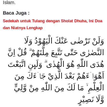
Islam.
Baca Juga :
Sedekah untuk Tulang dengan Sholat Dhuha, Ini Doa
dan Niatnya Lengkap
وَلَنْ تَرْضٰى عَنْكَ الْيَهُوْدُ وَلَا
النَّصٰرٰى حَتّٰى تَتَّبِعَ مِلَّتَهُمْ ۗ قُلْ اِنَّ
هُدَى اللّٰهِ هُوَ الْهُدٰى ۗ وَلَىِٕنِ اتَّبَعْتَ
اَهْوَاۤءَهُمْ بَعْدَ الَّذِيْ جَاۤءَكَ مِنَ
الْعِلْمِ ۙ مَا لَكَ مِنَ اللّٰهِ مِنْ وَّلِيٍّ
وَّلَا نَصِيْرٍ