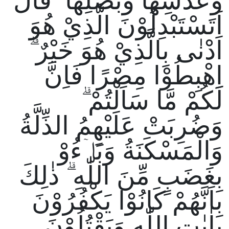
وَعَدَسِهَا وَبَصَلِهَا ۗ قَالَ
اَتَسْتَبْدِلُوْنَ الَّذِيْ هُوَ
اَدْنٰى بِالَّذِيْ هُوَ خَيْرٌ ۗ
اِهْبِطُوْا مِصْرًا فَاِنَّ
لَكُمْ مَّا سَاَلْتُمْ ۗ
وَضُرِبَتْ عَلَيْهِمُ الذِّلَّةُ
وَالْمَسْكَنَةُ وَبَاۤءُوْ
بِغَضَبٍ مِّنَ اللّٰهِ ۗ ذٰلِكَ
بِاَنَّهُمْ كَانُوْا يَكْفُرُوْنَ
بِاٰيٰتِ اللّٰهِ وَيَقْتُلُوْنَ