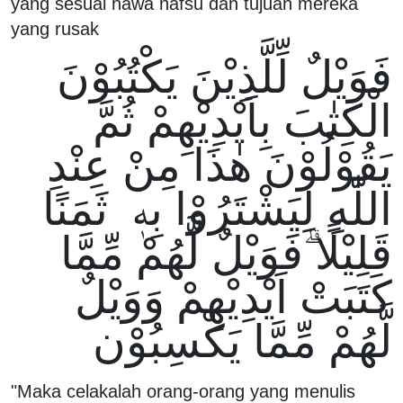
yang sesuai hawa nafsu dan tujuan mereka
yang rusak
فَوَيْلٌ لِّلَّذِيْنَ يَكْتُبُوْنَ
الْكِتٰبَ بِاَيْدِيْهِمْ ثُمَّ
يَقُوْلُوْنَ هٰذَا مِنْ عِنْدِ
اللّٰهِ لِيَشْتَرُوْا بِهٖ ثَمَنًا
قَلِيْلًا ۗفَوَيْلٌ لَّهُمْ مِّمَّا
كَتَبَتْ اَيْدِيْهِمْ وَوَيْلٌ
لَّهُمْ مِّمَّا يَكْسِبُوْن
"Maka celakalah orang-orang yang menulis