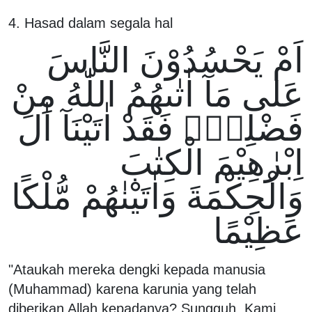
4. Hasad dalam segala hal
اَمْ يَحْسُدُوْنَ النَّاسَ
عَلٰى مَآ اٰتٰىهُمُ اللّٰهُ مِنْ
فَضْلِهٖۚ فَقَدْ اٰتَيْنَآ اٰلَ
اِبْرٰهِيْمَ الْكِتٰبَ
وَالْحِكْمَةَ وَاٰتَيْنٰهُمْ مُّلْكًا
عَظِيْمًا
"Ataukah mereka dengki kepada manusia
(Muhammad) karena karunia yang telah
diberikan Allah kepadanya? Sungguh, Kami