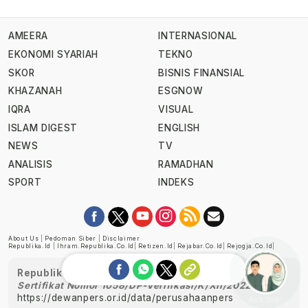
AMEERA
INTERNASIONAL
EKONOMI SYARIAH
TEKNO
SKOR
BISNIS FINANSIAL
KHAZANAH
ESGNOW
IQRA
VISUAL
ISLAM DIGEST
ENGLISH
NEWS
TV
ANALISIS
RAMADHAN
SPORT
INDEKS
About Us
|
Pedoman Siber
|
Disclaimer
Republika.id
|
Ihram.republika.co.id
|
Retizen.id
|
Rejabar.co.id
|
Rejogja.co.id
|
Republika telah diverifikasi oleh Dewan Pers
Sertifikat Nomor 1058/DP-Verifikasi/K/XII/2022
https://dewanpers.or.id/data/perusahaanpers
Ask me!