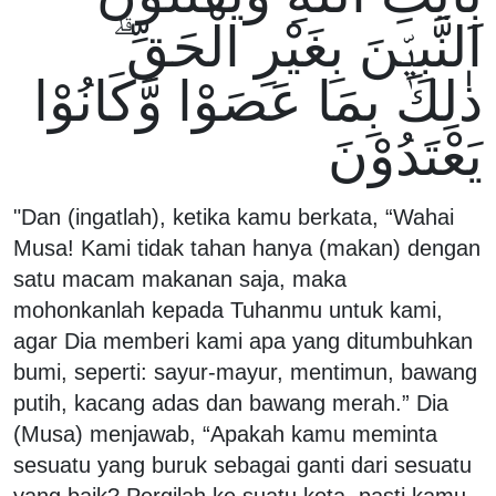
النَّبِيّٖنَ بِغَيْرِ الْحَقِّ ۗ
ذٰلِكَ بِمَا عَصَوْا وَّكَانُوْا
يَعْتَدُوْنَ
"Dan (ingatlah), ketika kamu berkata, “Wahai
Musa! Kami tidak tahan hanya (makan) dengan
satu macam makanan saja, maka
mohonkanlah kepada Tuhanmu untuk kami,
agar Dia memberi kami apa yang ditumbuhkan
bumi, seperti: sayur-mayur, mentimun, bawang
putih, kacang adas dan bawang merah.” Dia
(Musa) menjawab, “Apakah kamu meminta
sesuatu yang buruk sebagai ganti dari sesuatu
yang baik? Pergilah ke suatu kota, pasti kamu