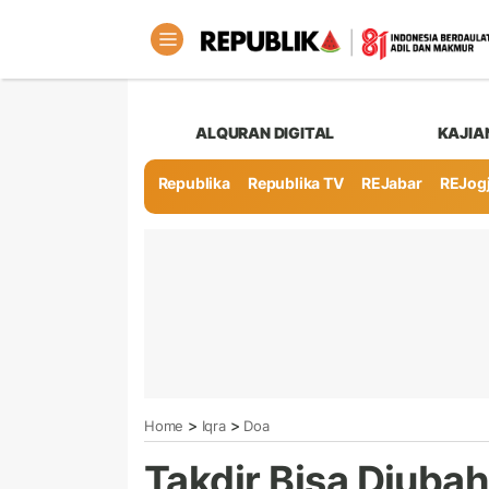
ALQURAN DIGITAL
KAJIA
Republika
Republika TV
REJabar
REJog
>
>
Home
Iqra
Doa
Takdir Bisa Diuba