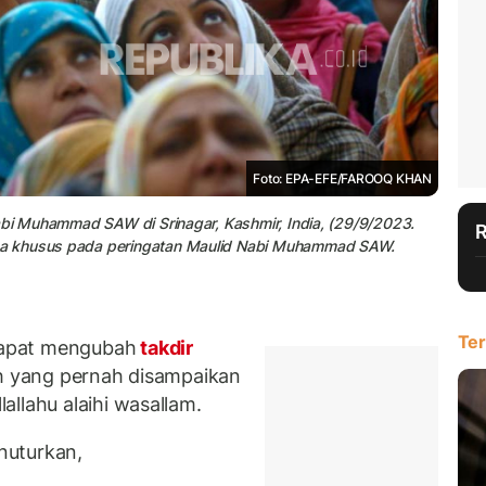
Foto: EPA-EFE/FAROOQ KHAN
abi Muhammad SAW di Srinagar, Kashmir, India, (29/9/2023.
oa khusus pada peringatan Maulid Nabi Muhammad SAW.
Ter
dapat mengubah
takdir
ah yang pernah disampaikan
llahu alaihi wasallam.
enuturkan,