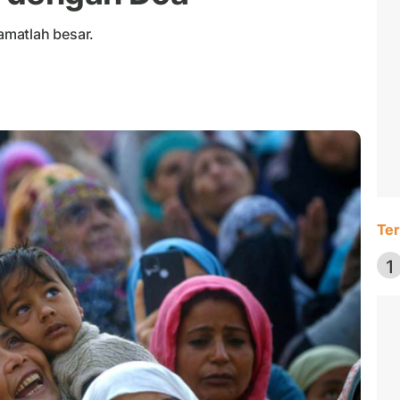
matlah besar.
Ter
1