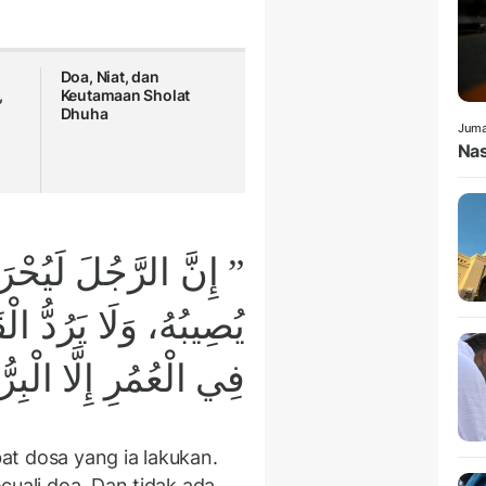
Doa, Niat, dan
,
Keutamaan Sholat
Dhuha
Juma
Nas
إِنَّ الرَّجُلَ لَيُحْرَمُ
يُصِيبُهُ، وَلَا يَرُدُّ الْق
فِي الْعُمُرِ إِلَّا الْبِ “
bat dosa yang ia lakukan.
cuali doa. Dan tidak ada