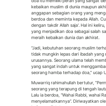
doa itu memiliki peran yang sangat 
kebaikan muslim di dunia maupun akhir
anggapan sebagian orang yang mengat
berdoa dan meminta kepada Allah. Cu
dengan takdir Allah saja'. Hal ini keliru
yang menjadikan doa sebagai salah sa
meraih kebaikan dunia dan akhirat.
"Jadi, kebutuhan seorang muslim terh
tidak mungkin lepas dari ibadah yang m
urusannya. Seorang ulama telah me
yang sangat indah untuk menggamba
seorang hamba terhadap doa," ucap U
Muwarriq rahimahullah bertutur, “Perm
seorang yang terapung di tengah laut
Lalu ia berdoa, “Wahai Rabbi, wahai Ra
menyelamatkannya”. Diriwayatkan ol