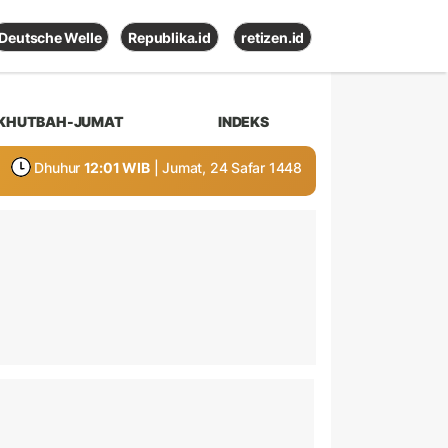
Deutsche Welle
Republika.id
retizen.id
KHUTBAH-JUMAT
INDEKS
Dhuhur
12:01 WIB
| Jumat, 24 Safar 1448