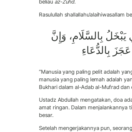
beliau
az-Zuhd
.
Rasulullah shallallahu’alaihiwasallam b
يَبْخَلُ بِالسَّلَامِ، وَإِنَّ
َجَزَ بِالدُّعَاءِ
“Manusia yang paling pelit adalah yan
manusia yang paling lemah adalah yan
Bukhari dalam al-Adab al-Mufrad dan di
Ustadz Abdullah mengatakan, doa ad
amat ringan. Dalam menjalankannya t
besar.
Setelah mengerjakannya pun, seorang