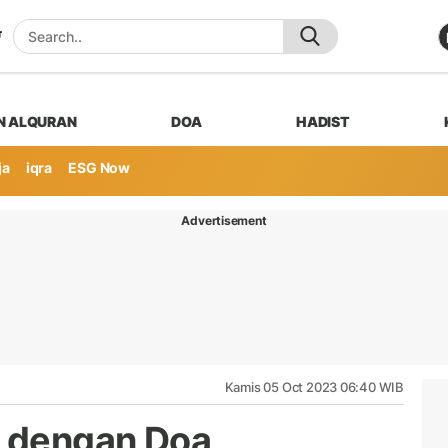
N ALQURAN
DOA
HADIST
ja
iqra
ESG Now
Advertisement
Kamis 05 Oct 2023 06:40 WIB
h dengan Doa