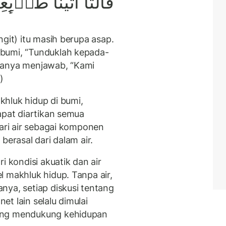
قَالَتَآ اَتَيْنَا طَاۤىِٕعِ
ngit) itu masih berupa asap.
bumi, “Tunduklah kepada-
uanya menjawab, “Kami
)
hluk hidup di bumi,
apat diartikan semua
dari air sebagai komponen
berasal dari dalam air.
i kondisi akuatik dan air
l makhluk hidup. Tanpa air,
nya, setiap diskusi tentang
t lain selalu dimulai
ang mendukung kehidupan