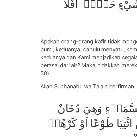
شَيْءٍ حَيٍّۗ اَفَلَا
Apakah orang-orang kafir tidak meng
bumi, keduanya, dahulu menyatu, ke
keduanya dan Kami menjadikan segala
berasal dari air? Maka, tidakkah mere
30)
Allah Subhanahu wa Ta'ala berfirman:
لسَّمَاۤءِ وَهِيَ دُخَانٌ
ِ ائْتِيَا طَوْعًا اَوْ كَرْهًاۗ