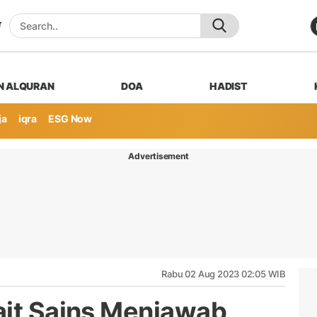
N ALQURAN
DOA
HADIST
ja
iqra
ESG Now
Advertisement
Rabu 02 Aug 2023 02:05 WIB
ait Sains Menjawab