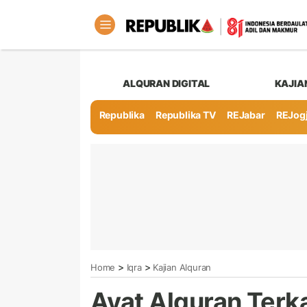
ALQURAN DIGITAL
KAJIA
Republika
Republika TV
REJabar
REJog
>
>
Home
Iqra
Kajian Alquran
Ayat Alquran Terk