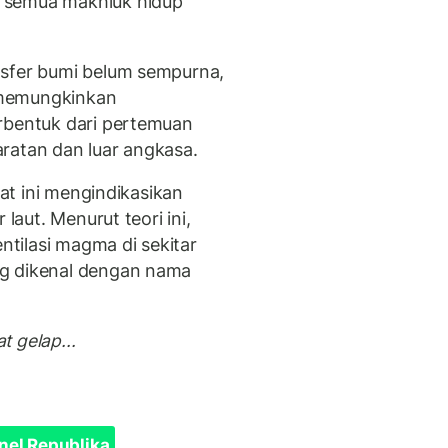
 semua makhluk hidup
osfer bumi belum sempurna,
 memungkinkan
rbentuk dari pertemuan
ratan dan luar angkasa.
aat ini mengindikasikan
 laut. Menurut teori ini,
entilasi magma di sekitar
ng dikenal dengan nama
 gelap...
nel Republika