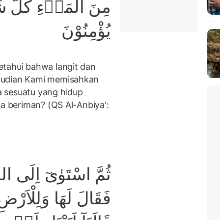
مِنَ الْمَاۤءِ كُلَّ 
يُؤْمِنُوْنَ
etahui bahwa langit dan
mudian Kami memisahkan
 sesuatu yang hidup
ka beriman? (QS Al-Anbiya':
ثُمَّ اسْتَوٰىٓ اِلَى ا
فَقَالَ لَهَا وَلِلْاَرْض