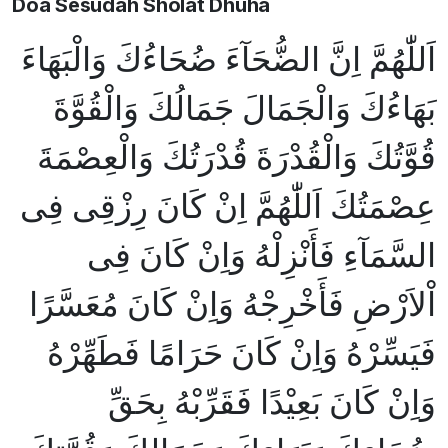
Doa Sesudah Sholat Dhuha
اَللّٰهُمَّ اِنَّ الضُّحَآءَ ضُحَاءُكَ وَالْبَهَاءَ
بَهَاءُكَ وَالْجَمَالَ جَمَالُكَ وَالْقُوَّةَ
قُوَّتُكَ وَالْقُدْرَةَ قُدْرَتُكَ وَالْعِصْمَةَ
عِصْمَتُكَ اَللّٰهُمَّ اِنْ كَانَ رِزْقِى فِى
السَّمَآءِ فَأَنْزِلْهُ وَاِنْ كَانَ فِى
اْلاَرْضِ فَأَخْرِجْهُ وَاِنْ كَانَ مُعَسَّرًا
فَيَسِّرْهُ وَاِنْ كَانَ حَرَامًا فَطَهِّرْهُ
وَاِنْ كَانَ بَعِيْدًا فَقَرِّبْهُ بِحَقِّ