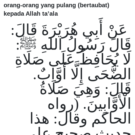
orang-orang yang pulang (bertaubat)
kepada Allah ta’ala
عَنْ أَبِي هُرَيْرَةَ قَالَ:
قَالَ رَسُولُ اللهِ ﷺ:
لَا يُحَافِظُ عَلَى صَلَاةِ
الضُّحَى إِلَّا أَوَّابٌ.
قَالَ: وَهِيَ صَلَاةُ
الْأَوَّابِينَ. (رواه
الحاكم وقال: هذا
حديث صحيح على