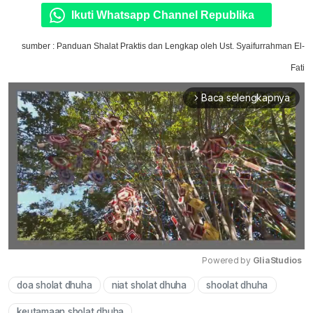
Ikuti Whatsapp Channel Republika
sumber : Panduan Shalat Praktis dan Lengkap oleh Ust. Syaifurrahman El-
Fati
Baca selengkapnya
arrow_forward_ios
Powered by 
GliaStudios
doa sholat dhuha
niat sholat dhuha
shoolat dhuha
Mute
keutamaan sholat dhuha