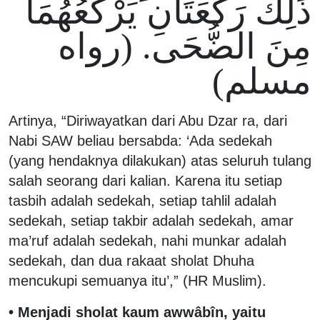
ذَلِكَ رَكْعَتَانِ يَرْكَعُهُمَا
مِنَ الضُّحَى. (رواه
مسلم)
Artinya, “Diriwayatkan dari Abu Dzar ra, dari
Nabi SAW beliau bersabda: ‘Ada sedekah
(yang hendaknya dilakukan) atas seluruh tulang
salah seorang dari kalian. Karena itu setiap
tasbih adalah sedekah, setiap tahlil adalah
sedekah, setiap takbir adalah sedekah, amar
ma’ruf adalah sedekah, nahi munkar adalah
sedekah, dan dua rakaat sholat Dhuha
mencukupi semuanya itu’,” (HR Muslim).
• Menjadi sholat kaum awwâbîn, yaitu