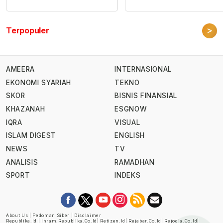
>
Terpopuler
AMEERA
INTERNASIONAL
EKONOMI SYARIAH
TEKNO
SKOR
BISNIS FINANSIAL
KHAZANAH
ESGNOW
IQRA
VISUAL
ISLAM DIGEST
ENGLISH
NEWS
TV
ANALISIS
RAMADHAN
SPORT
INDEKS
About Us
|
Pedoman Siber
|
Disclaimer
Republika.id
|
Ihram.republika.co.id
|
Retizen.id
|
Rejabar.co.id
|
Rejogja.co.id
|