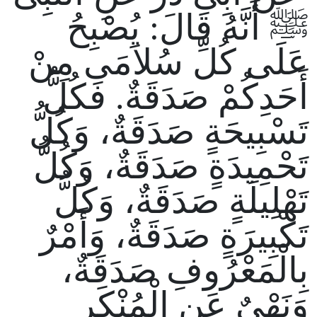
ﷺ أَنَّهُ قَالَ: يُصْبِحُ
عَلَى كُلِّ سُلاَمَى مِنْ
أَحَدِكُمْ صَدَقَةٌ. فَكُلُّ
تَسْبِيحَةٍ صَدَقَةٌ، وَكُلُّ
تَحْمِيدَةٍ صَدَقَةٌ، وَكُلُّ
تَهْلِيلَةٍ صَدَقَةٌ، وَكُلُّ
تَكْبِيرَةٍ صَدَقَةٌ، وَأَمْرٌ
بِالْمَعْرُوفِ صَدَقَةٌ،
وَنَهْىٌ عَنِ الْمُنْكَرِ