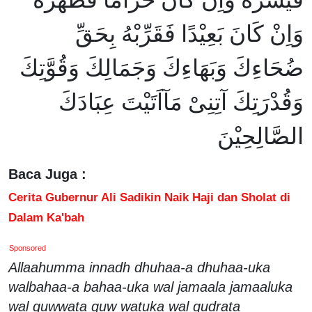
وَاِنْ كَانَ بَعِيْدًا فَقَرِّبْهُ بِحَقِّ
ضُحَاءِكَ وَبَهَاءِكَ وَجَمَالِكَ وَقُوَّتِكَ
وَقُدْرَتِكَ آتِنِىْ مَآاَتَيْتَ عِبَادَكَ
الصَّالِحِيْنَ
Baca Juga :
Cerita Gubernur Ali Sadikin Naik Haji dan Sholat di
Dalam Ka'bah
Sponsored
Allaahumma innadh dhuhaa-a dhuhaa-uka
walbahaa-a bahaa-uka wal jamaala jamaaluka
wal quwwata quw watuka wal qudrata