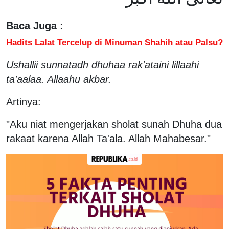
Baca Juga :
Hadits Lalat Tercelup di Minuman Shahih atau Palsu?
Ushallii sunnatadh dhuhaa rak'ataini lillaahi
ta'aalaa. Allaahu akbar.
Artinya:
"Aku niat mengerjakan sholat sunah Dhuha dua
rakaat karena Allah Ta'ala. Allah Mahabesar."