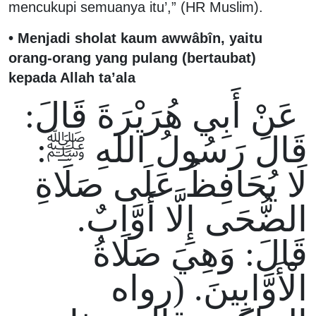
mencukupi semuanya itu’,” (HR Muslim).
• Menjadi sholat kaum awwâbîn, yaitu
orang-orang yang pulang (bertaubat)
kepada Allah ta’ala
عَنْ أَبِي هُرَيْرَةَ قَالَ:
قَالَ رَسُولُ اللهِ ﷺ:
لَا يُحَافِظُ عَلَى صَلَاةِ
الضُّحَى إِلَّا أَوَّابٌ.
قَالَ: وَهِيَ صَلَاةُ
الْأَوَّابِينَ. (رواه