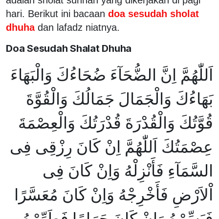
hari. Berikut ini bacaan
doa sesudah sholat
dhuha
dan lafadz niatnya.
Doa Sesudah Shalat Dhuha
اَللّٰهُمَّ اِنَّ الضُّحَآءَ ضُحَاءُكَ وَالْبَهَاءَ
بَهَاءُكَ وَالْجَمَالَ جَمَالُكَ وَالْقُوَّةَ
قُوَّتُكَ وَالْقُدْرَةَ قُدْرَتُكَ وَالْعِصْمَةَ
عِصْمَتُكَ اَللّٰهُمَّ اِنْ كَانَ رِزْقِى فِى
السَّمَآءِ فَأَنْزِلْهُ وَاِنْ كَانَ فِى
اْلاَرْضِ فَأَخْرِجْهُ وَاِنْ كَانَ مُعَسَّرًا
فَيَسِّرْهُ وَاِنْ كَانَ حَرَامًا فَطَهِّرْهُ