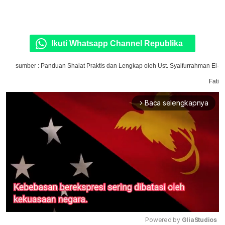
Ikuti Whatsapp Channel Republika
sumber : Panduan Shalat Praktis dan Lengkap oleh Ust. Syaifurrahman El-
Fati
Baca selengkapnya
arrow_forward_ios
Powered by 
GliaStudios