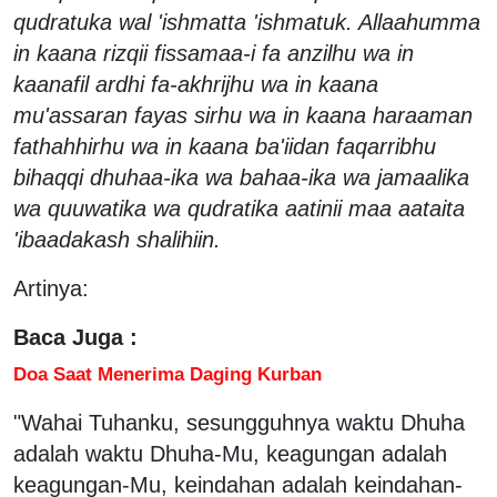
qudratuka wal 'ishmatta 'ishmatuk. Allaahumma
in kaana rizqii fissamaa-i fa anzilhu wa in
kaanafil ardhi fa-akhrijhu wa in kaana
mu'assaran fayas sirhu wa in kaana haraaman
fathahhirhu wa in kaana ba'iidan faqarribhu
bihaqqi dhuhaa-ika wa bahaa-ika wa jamaalika
wa quuwatika wa qudratika aatinii maa aataita
'ibaadakash shalihiin.
Artinya:
Baca Juga :
Doa Saat Menerima Daging Kurban
"Wahai Tuhanku, sesungguhnya waktu Dhuha
adalah waktu Dhuha-Mu, keagungan adalah
keagungan-Mu, keindahan adalah keindahan-