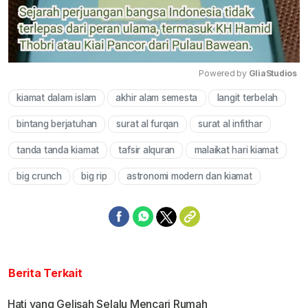
Powered by 
GliaStudios
kiamat dalam islam
akhir alam semesta
langit terbelah
Mute
bintang berjatuhan
surat al furqan
surat al infithar
tanda tanda kiamat
tafsir alquran
malaikat hari kiamat
big crunch
big rip
astronomi modern dan kiamat
Berita Terkait
Hati yang Gelisah Selalu Mencari Rumah