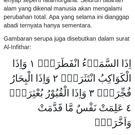
alam yang dikenal manusia akan mengalami
perubahan total. Apa yang selama ini dianggap
abadi ternyata hanya sementara.
Gambaran serupa juga disebutkan dalam surat
Al-Infithar:
اِذَا السَّمَاۤءُ انْفَطَرَتْۙ ١ وَاِذَا
الْكَوَاكِبُ انْتَثَرَتْۙ ٢ وَاِذَا الْبِحَارُ
فُجِّرَتْۙ ٣ وَاِذَا الْقُبُوْرُ بُعْثِرَتْۙ
٤ عَلِمَتْ نَفْسٌ مَّا قَدَّمَتْ
وَاَخَّرَتْۗ