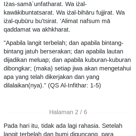
Iżas-samā`unfatharat. Wa iżal-
kawākibuntatsarat. Wa iżal-bihāru fujjirat. Wa
iżal-qubūru bu'tsirat. 'Alimat nafsum mā
qaddamat wa akhkharat.
"Apabila langit terbelah; dan apabila bintang-
bintang jatuh berserakan; dan apabila lautan
dijadikan meluap; dan apabila kuburan-kuburan
dibongkar; (maka) setiap jiwa akan mengetahui
apa yang telah dikerjakan dan yang
dilalaikan(nya)." (QS Al-Infithar: 1-5)
Halaman 2 / 6
Pada hari itu, tidak ada lagi rahasia. Setelah
langit terbelah dan bumi diguncang, para