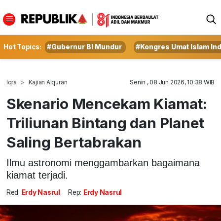
Hot Topics:
#Gubernur BI Mundur
#Kongres Umat Islam In
Iqra
Kajian Alquran
Senin , 08 Jun 2026, 10:38 WIB
Skenario Mencekam Kiamat:
Triliunan Bintang dan Planet
Saling Bertabrakan
Ilmu astronomi menggambarkan bagaimana
kiamat terjadi.
Red:
Erdy Nasrul
Rep:
Erdy Nasrul