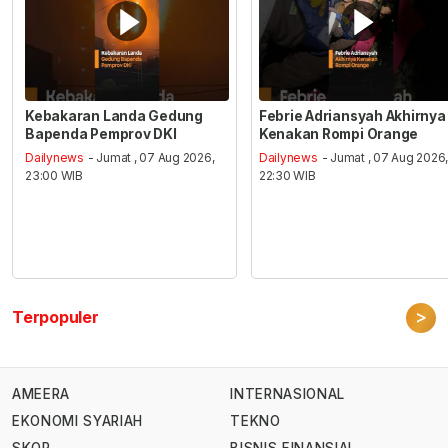
Kebakaran Landa Gedung
Febrie Adriansyah Akhirnya
Bapenda Pemprov DKI
Kenakan Rompi Orange
Dailynews
- Jumat , 07 Aug 2026,
Dailynews
- Jumat , 07 Aug 2026
23:00 WIB
22:30 WIB
>
Terpopuler
AMEERA
INTERNASIONAL
EKONOMI SYARIAH
TEKNO
SKOR
BISNIS FINANSIAL