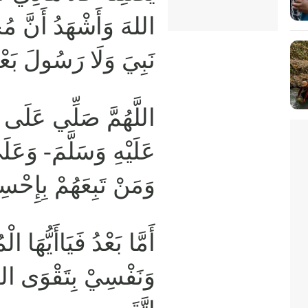
اللهَ وَأَشْهَدُ أَنَّ مُح
نَبِيَ وَلَا رَسُولَ بَعْ
اللَّهُمَّ صَلِّي عَلَى نَ
عَلَيْهِ وَسَلَّمَ- وَعَل
وَمَنْ تَبِعَهُمْ بِإِحْس
أَمَّا بَعْدُ فَيَاأَيُّهَا 
وَنَفْسِيْ بِتَقْوَى الل