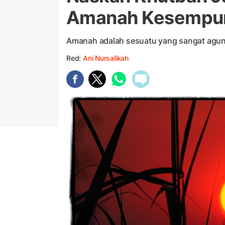
Amanah Kesempur
Amanah adalah sesuatu yang sangat agun
Red:
Ani Nursalikah