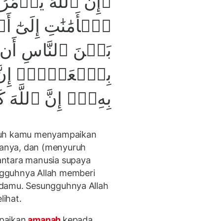
إِنَّ ٱللَّهَ يَأۡمُرُ
۞
ٱلۡأَمَٰنَٰتِ إِلَىٰٓ أَ
بَيۡنَ ٱلنَّاسِ أَن 
بِٱلۡعَدۡلِۚ إِنَّ ٱلل
بِهِۦٓۗ إِنَّ ٱللَّهَ
uruh kamu menyampaikan
anya, dan (menyuruh
antara manusia supaya
gguhnya Allah memberi
adamu. Sesungguhnya Allah
ihat.
paikan
amanah
kepada