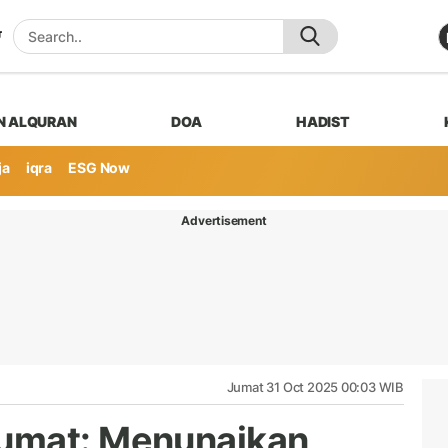
N ALQURAN
DOA
HADIST
ja
iqra
ESG Now
Advertisement
Jumat 31 Oct 2025 00:03 WIB
umat: Menunaikan