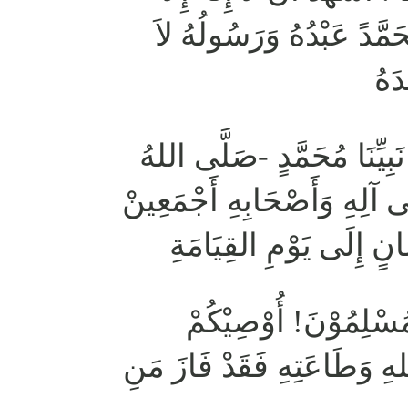
َمَّدً عَبْدُهُ وَرَسُولُهُ لاَ
دَهُ
بِيِّنَا مُحَمَّدٍ -صَلَّى اللهُ
َى آلِهِ وَأَصْحَابِهِ أَجْمَعِينْ
ِانٍ إِلَى يَوْمِ القِيَامَةِ
الْمُسْلِمُوْنَ! أُوْصِيْكُمْ
هِ وَطَاعَتِهِ فَقَدْ فَازَ مَنِ