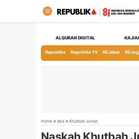
ALQURAN DIGITAL
KAJIA
Republika
Republika TV
REJabar
REJog
>
>
Home
Iqra
Khutbah Jumat
Naskah Khutbah J