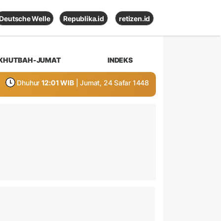
Deutsche Welle
Republika.id
retizen.id
KHUTBAH-JUMAT
INDEKS
Dhuhur
12:01 WIB
| Jumat, 24 Safar 1448