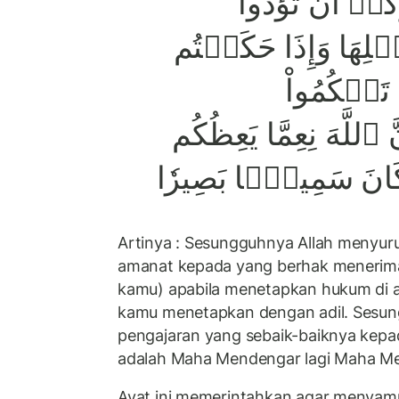
كُمۡ أَن تُؤَدُّواْ
هۡلِهَا وَإِذَا حَكَمۡتُم
تَحۡكُمُواْ
َّهَ نِعِمَّا يَعِظُكُم
 كَانَ سَمِيعَۢا بَصِيرٗا
Artinya : Sesungguhnya Allah meny
amanat kepada yang berhak menerim
kamu) apabila menetapkan hukum di 
kamu menetapkan dengan adil. Sesun
pengajaran yang sebaik-baiknya kep
adalah Maha Mendengar lagi Maha Mel
Ayat ini memerintahkan agar menyam