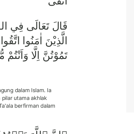
اتَّقَى
قَالَ تَعَالَى فِي القُرْ
الَّذِيْنَ اٰمَنُوا اتَّقُو
تَمُوْتُنَّ اِلَّا وَاَنْتُمْ 
gung dalam Islam. Ia
 pilar utama akhlak
Ta'ala berfirman dalam