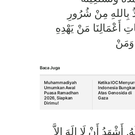
وذُ بِاللهِ مِنْ شُرُورِ
اتِ أَعْمَالِنَا مَنْ يَهْدِهِ
وَمَنْ
Baca Juga
Muhammadiyah
Ketika IOC Menyu
Umumkan Awal
Indonesia Bungk
Puasa Ramadhan
Atas Genosida di
2026, Siapkan
Gaza
Dirimu!
. أَشْهَدُ أَنْ لَا إِلَهَ إِلاَّ