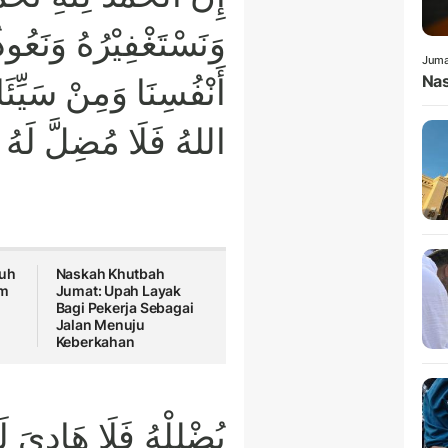
وَنَسْتَغْفِيْرُهُ وَنَعُ
Juma
Nas
أَنْفُسِنَا وَمِنْ سَيِّئَ
اللهُ فَلَا مُضِلَّ لَهُ 
ruh
Naskah Khutbah
am
Jumat: Upah Layak
Bagi Pekerja Sebagai
Jalan Menuju
Keberkahan
يُضْلِلْهُ فَلَا هَادِيَ لَهُ