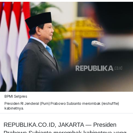
BPMI Setpres
Presiden RI Jenderal (Purn) Prabowo Subianto merombak (reshuffle)
kabinetnya.
REPUBLIKA.CO.ID, JAKARTA — Presiden
Prabowo Subianto merombak kabinetnya yang