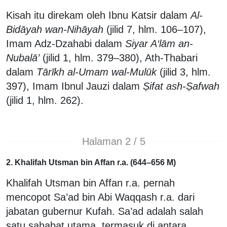
Kisah itu direkam oleh Ibnu Katsir dalam
Al-
Bidāyah wan-Nihāyah
(jilid 7, hlm. 106–107),
Imam Adz-Dzahabi dalam
Siyar A‘lām an-
Nubalā’
(jilid 1, hlm. 379–380), Ath-Thabari
dalam
Tārīkh al-Umam wal-Mulūk
(jilid 3, hlm.
397), Imam Ibnul Jauzi dalam
Ṣifat ash-Ṣafwah
(jilid 1, hlm. 262).
Halaman 2 / 5
2. Khalifah Utsman bin Affan r.a. (644–656 M)
Khalifah Utsman bin Affan r.a. pernah
mencopot Sa’ad bin Abi Waqqash r.a. dari
jabatan gubernur Kufah. Sa’ad adalah salah
satu sahabat utama, termasuk di antara