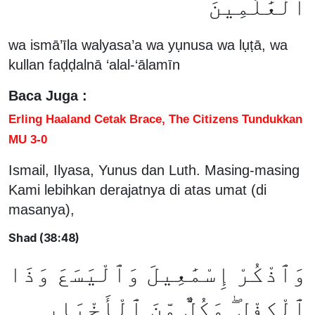
ٱلْعَٰلَمِينَ
wa ismā’īla walyasa’a wa yụnusa wa lụṭā, wa
kullan faḍḍalnā ‘alal-‘ālamīn
Baca Juga :
Erling Haaland Cetak Brace, The Citizens Tundukkan
MU 3-0
Ismail, Ilyasa, Yunus dan Luth. Masing-masing
Kami lebihkan derajatnya di atas umat (di
masanya),
Shad (38:48)
وَٱذْكُرْ إِسْمَٰعِيلَ وَٱلْيَسَعَ وَذَا
ٱلْكِفْلِ ۖ وَكُلٌّ مِّنَ ٱلْأَخْيَارِ