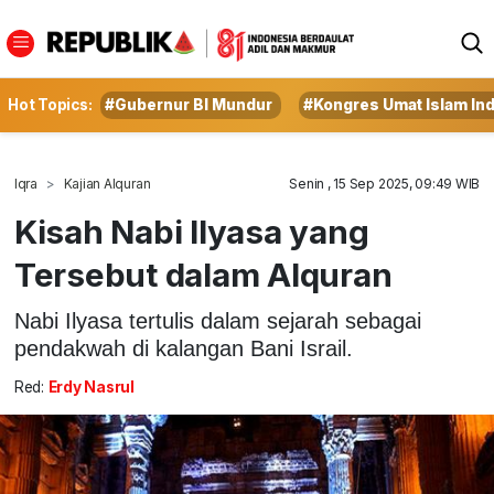
Hot Topics:
#Gubernur BI Mundur
#Kongres Umat Islam In
Iqra
Kajian Alquran
Senin , 15 Sep 2025, 09:49 WIB
Kisah Nabi Ilyasa yang
Tersebut dalam Alquran
Nabi Ilyasa tertulis dalam sejarah sebagai
pendakwah di kalangan Bani Israil.
Red:
Erdy Nasrul