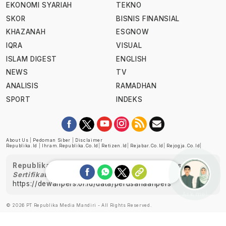
EKONOMI SYARIAH
TEKNO
SKOR
BISNIS FINANSIAL
KHAZANAH
ESGNOW
IQRA
VISUAL
ISLAM DIGEST
ENGLISH
NEWS
TV
ANALISIS
RAMADHAN
SPORT
INDEKS
About Us
|
Pedoman Siber
|
Disclaimer
Republika.id
|
Ihram.republika.co.id
|
Retizen.id
|
Rejabar.co.id
|
Rejogja.co.id
|
Republika telah diverifikasi oleh Dewan Pers
Sertifikat Nomor 1058/DP-Verifikasi/K/XII/2022
https://dewanpers.or.id/data/perusahaanpers
Ask me!
© 2026 PT Republika Media Mandiri - All Rights Reserved.