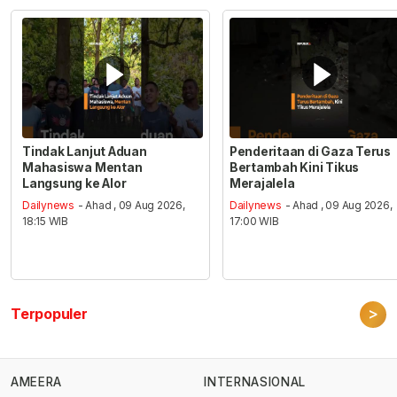
Tindak Lanjut Aduan
Penderitaan di Gaza Terus
Mahasiswa Mentan
Bertambah Kini Tikus
Langsung ke Alor
Merajalela
Dailynews
- Ahad , 09 Aug 2026,
Dailynews
- Ahad , 09 Aug 2026,
18:15 WIB
17:00 WIB
>
Terpopuler
AMEERA
INTERNASIONAL