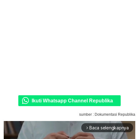
Ikuti Whatsapp Channel Republika
sumber : Dokumentasi Republika
Baca selengkapnya
arrow_forward_ios