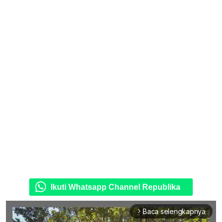
Ikuti Whatsapp Channel Republika
Baca selengkapnya
arrow_forward_ios