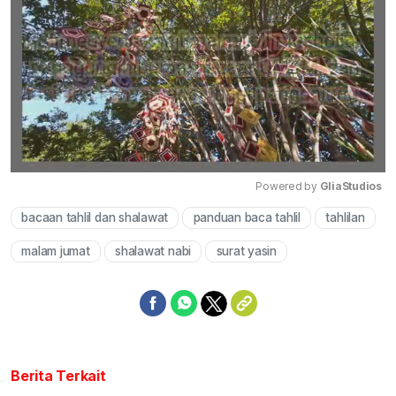
Powered by 
GliaStudios
bacaan tahlil dan shalawat
panduan baca tahlil
tahlilan
Mute
malam jumat
shalawat nabi
surat yasin
Berita Terkait