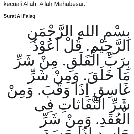
kecuali Allah. Allah Mahabesar.”
Surat Al Falaq
بِسْمِ اللهِ الرَّحْمَنِ
الرَّحِيْمِ. قُلْ اَعُوْذُ
بِرَبِّ الْفَلَقِ. مِنْ شَرِّ
مَا خَلَقَ. وَمِنْ شَرِّ
غَاسِقٍ اِذَا وَقَبَ. وَمِنْ
شَرِّ النَّفَاثاتِ فِى
الْعُقَدِ. وَمِنْ شَرِّ
حَاسِدٍ اِذَا حَسَدَ