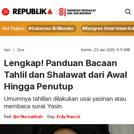
Hot Topics:
#Gubernur BI Mundur
#Kongres Umat Islam In
Iqra
Doa
Kamis , 23 Jan 2025, 11:11 WIB
Lengkap! Panduan Bacaan
Tahlil dan Shalawat dari Awal
Hingga Penutup
Umumnya tahlilan dilakukan usai yasinan atau
membaca surat Yasin.
Red:
Ani Nursalikah
Rep:
Erdy Nasrul