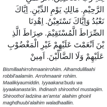
الرَّحِيْمِ. مَالِكِ يَوْمِ الدِّيْنِ. اِيَّاكَ
نَعْبُدُ وَاِيَّاكَ نَسْتَعِيْنُ. اِهْدِنَا
الصِّرَاطَ الَّمُسْتَقِيْمَ. صِرَاطَ الَّذِ
يْنَ اَنْعَمْتَ عَلَيْهِمْ غَيْرِ الْمَغْضُوْبِ
عَلَيْهِمْ وَلَا الضَّالِّيْنَ. اَمِينْ
Bismillaahirrohmaanirrohiim. Alhamdulillaahi
robbil'aalamiin. Arrohmaanir rohiim.
Maalikiyaumiddin. Iyyaakana'budu wa
iyyaakanasta'iin. Ihdinash shiroothol mustaqiim.
Shiroothol ladziina an'amta' alaihim ghoiril
maghdhuubi'alaihim waladhaalliin.