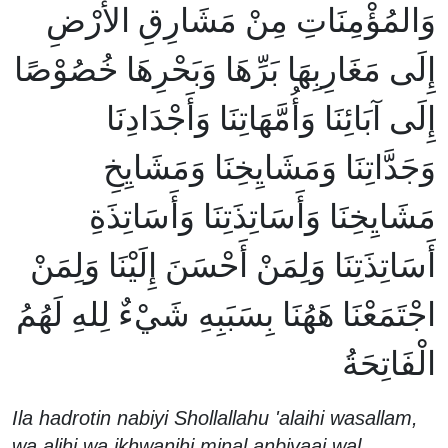
وَالمُؤْمِنَاتِ مِنْ مَشَارِقِ الأَرْضِ
إِلَى مَغَارِبِهَا بَرِّهَا وَبَحْرِهَا خُصُوْصًا
إِلَى آبَائِنَا وَأُمَّهَاتِنَا وَأَجْدَادِنَا
وَجَدَّاتِنَا وَمَشَايِخِنَا وَمَشَايِخِ
مَشَايِخِنَا وَأَسَاتِذَتِنَا وَأَسَاتِذَةِ
أَسَاتِذَتِنَا وَلِمَنْ أَحْسَنَ إِلَيْنَا وَلِمَنْ
اجْتَمَعْنَا هَهُنَا بِسَبَبِهِ شَيْءٌ لِلهِ لَهُمُ
الْفَاتِحَةُ
Ila hadrotin nabiyi Shollallahu 'alaihi wasallam,
wa alihi wa ikhwanihi minal anbiyaai wal