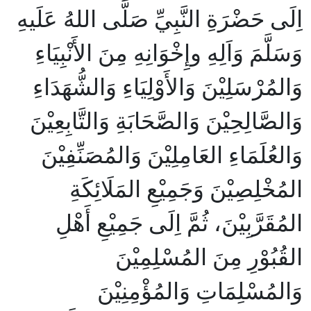
اِلَى حَضْرَةِ النَّبِيِّ صَلَّى اللهُ عَلَيهِ
وَسَلَّمَ وَاَلِهِ وإِخْوَانِهِ مِنَ الأَنْبِيَاءِ
وَالمُرْسَلِيْنَ وَالأَوْلِيَاءِ وَالشُّهَدَاءِ
وَالصَّالِحِيْنَ وَالصَّحَابَةِ وَالتَّابِعِيْنَ
وَالعُلَمَاءِ العَامِلِيْنَ وَالمُصَنِّفِيْنَ
المُخْلِصِيْنَ وَجَمِيْعِ المَلَائِكَةِ
المُقَرَّبِيْنَ، ثُمَّ اِلَى جَمِيْعِ أَهْلِ
القُبُوْرِ مِنَ المُسْلِمِيْنَ
وَالمُسْلِمَاتِ وَالمُؤْمِنِيْنَ