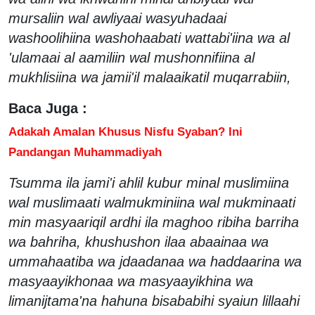
mursaliin wal awliyaai wasyuhadaai
washoolihiina washohaabati wattabi'iina wa al
'ulamaai al aamiliin wal mushonnifiina al
mukhlisiina wa jamii'il malaaikatil muqarrabiin,
Baca Juga :
Adakah Amalan Khusus Nisfu Syaban? Ini
Pandangan Muhammadiyah
Tsumma ila jami'i ahlil kubur minal muslimiina
wal muslimaati walmukminiina wal mukminaati
min masyaariqil ardhi ila maghoo ribiha barriha
wa bahriha, khushushon ilaa abaainaa wa
ummahaatiba wa jdaadanaa wa haddaarina wa
masyaayikhonaa wa masyaayikhina wa
limanijtama'na hahuna bisababihi syaiun lillaahi