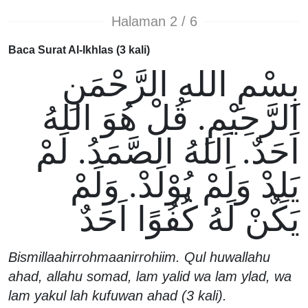
Halaman 2 / 6
Baca Surat Al-Ikhlas (3 kali)
بِسْمِ اللهِ الرَّحْمَنِ
الرَّحِيْمِ. قُلْ هُوَ اللهُ
اَحَدٌ. اَللهُ الصَّمَدُ. لَمْ
يَلِدْ وَلَمْ يُوْلَدْ. وَلَمْ
يَكٌنْ لَهُ كُفُوًا اَحَدٌ
Bismillaahirrohmaanirrohiim. Qul huwallahu
ahad, allahu somad, lam yalid wa lam ylad, wa
lam yakul lah kufuwan ahad (3 kali).