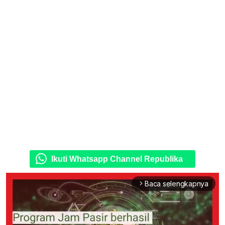
Ikuti Whatsapp Channel Republika
Baca selengkapnya
arrow_forward_ios