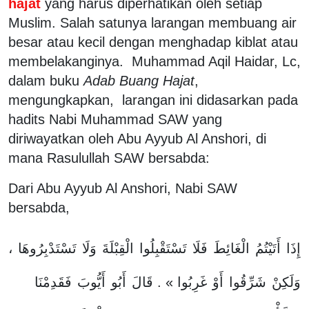
hajat
yang harus diperhatikan oleh setiap
Muslim. Salah satunya larangan membuang air
besar atau kecil dengan menghadap kiblat atau
membelakanginya. Muhammad Aqil Haidar, Lc,
dalam buku
Adab Buang Hajat
,
mengungkapkan, larangan ini didasarkan pada
hadits Nabi Muhammad SAW yang
diriwayatkan oleh Abu Ayyub Al Anshori, di
mana Rasulullah SAW bersabda:
Dari Abu Ayyub Al Anshori, Nabi SAW
bersabda,
،
تَسْتَدْبِرُوهَا
وَلَا
الْقِبْلَةَ
تَسْتَقْبِلُوا
فَلَا
الْغَائِطَ
أَتَيْتُمُ
إِذَا
فَقَدِمْنَا
أَيُّوبَ
أَبُو
قَالَ
» .
غَرِبُوا
أَوْ
شَرِّقُوا
وَلَكِنْ