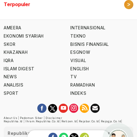
>
Terpopuler
AMEERA
INTERNASIONAL
EKONOMI SYARIAH
TEKNO
SKOR
BISNIS FINANSIAL
KHAZANAH
ESGNOW
IQRA
VISUAL
ISLAM DIGEST
ENGLISH
NEWS
TV
ANALISIS
RAMADHAN
SPORT
INDEKS
About Us
|
Pedoman Siber
|
Disclaimer
Republika.id
|
Ihram.republika.co.id
|
Retizen.id
|
Rejabar.co.id
|
Rejogja.co.id
|
Republika telah diverifikasi oleh Dewan Pers