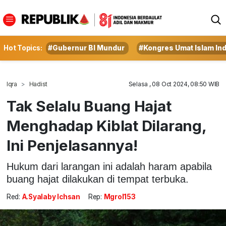
Hot Topics:
#Gubernur BI Mundur
#Kongres Umat Islam In
Iqra
Hadist
Selasa , 08 Oct 2024, 08:50 WIB
Tak Selalu Buang Hajat
Menghadap Kiblat Dilarang,
Ini Penjelasannya!
Hukum dari larangan ini adalah haram apabila
buang hajat dilakukan di tempat terbuka.
Red:
A.Syalaby Ichsan
Rep:
Mgrol153