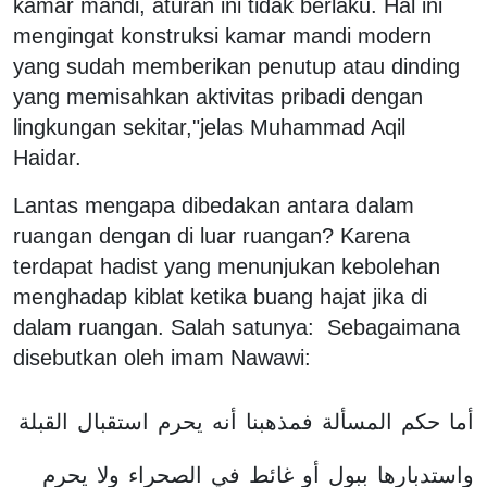
kamar mandi, aturan ini tidak berlaku. Hal ini
mengingat konstruksi kamar mandi modern
yang sudah memberikan penutup atau dinding
yang memisahkan aktivitas pribadi dengan
lingkungan sekitar,"jelas Muhammad Aqil
Haidar.
Lantas mengapa dibedakan antara dalam
ruangan dengan di luar ruangan? Karena
terdapat hadist yang menunjukan kebolehan
menghadap kiblat ketika buang hajat jika di
dalam ruangan. Salah satunya: Sebagaimana
disebutkan oleh imam Nawawi:
أما
حكم
المسألة
فمذهبنا
أنه
يحرم
استقبال
القبلة
واستدبارها
ببول
أو
غائط
في
الصحراء
ولا
يحرم