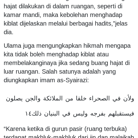
hajat dilakukan di dalam ruangan, seperti di
kamar mandi, maka kebolehan menghadap
kiblat dijelaskan melalui berbagai hadits,”jelas
dia.
Ulama juga mengungkapkan hikmah mengapa
kita tidak boleh menghadap kiblat atau
membelakanginaya jika sedang buang hajat di
luar ruangan. Salah satunya adalah yang
diungkapkan imam as-Syairazi:
ولأن
في
الصحراء
خلقا
من
الملائكة
والجن
يصلون
فيستقبلهم
بفرجه
وليس
في
البنيان
ذلك١٤
“Karena ketika di gurun pasir (ruang terbuka)
terdapat makhluk-makhluk dari jin dan malaikah