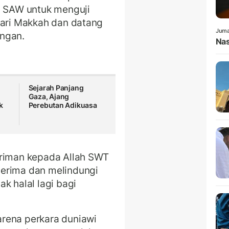
 SAW untuk menguji
dari Makkah dan datang
Juma
ungan.
Nas
S
Sejarah Panjang
Gaza, Ajang
k
Perebutan Adikuasa
eriman kepada Allah SWT
nerima dan melindungi
k halal lagi bagi
rena perkara duniawi