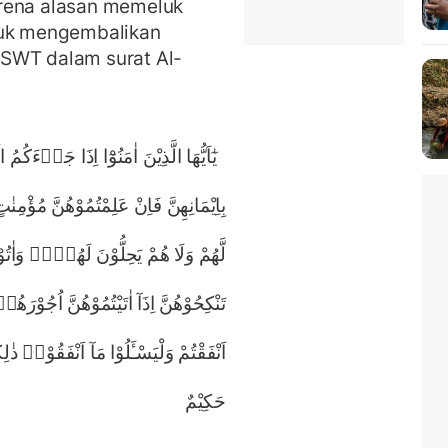
arena alasan memeluk
tuk mengembalikan
 SWT dalam surat Al-
يٰٓاَيُّهَا الَّذِيْنَ اٰمَنُوْٓا اِذَا جَاۤءَكُ
بِاِيْمَانِهِنَّ فَاِنْ عَلِمْتُمُوْهُنَّ مُؤْمِ
لَّهُمْ وَلَا هُمْ يَحِلُّوْنَ لَهُنَّۗ وَاٰتُوْ
تَنْكِحُوْهُنَّ اِذَآ اٰتَيْتُمُوْهُنَّ اُجُوْرَ
اَنْفَقْتُمْ وَلْيَسْـَٔلُوْا مَآ اَنْفَقُوْاۗ ذ
حَكِيْمٌ