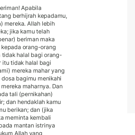
eriman! Apabila
ng berhijrah kepadamu,
 mereka. Allah lebih
a; jika kamu telah
benar) beriman maka
 kepada orang-orang
tidak halal bagi orang-
 itu tidak halal bagi
uami) mereka mahar yang
a dosa bagimu menikahi
a mereka maharnya. Dan
a tali (pernikahan)
r; dan hendaklah kamu
u berikan; dan (jika
eka meminta kembali
pada mantan istrinya
hukum Allah yang