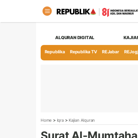
ALQURAN DIGITAL
KAJIA
Republika
Republika TV
REJabar
REJog
>
>
Home
Iqra
Kajian Alquran
Surat Al-Mumtahan