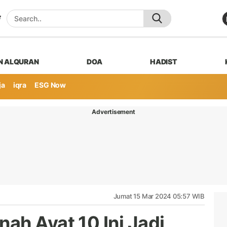
N ALQURAN
DOA
HADIST
ja
iqra
ESG Now
Advertisement
Jumat 15 Mar 2024 05:57 WIB
ah Ayat 10 Ini Jadi