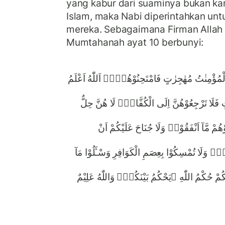
yang kabur dari suaminya bukan k
Islam, maka Nabi diperintahkan un
mereka. Sebagaimana Firman Allah
Mumtahanah ayat 10 berbunyi:
مُ الْمُؤْمِنٰتُ مُهٰجِرٰتٍ فَامْتَحِنُوْهُنَّۗ اَللّٰهُ اَعْلَمُ
نٰتٍ فَلَا تَرْجِعُوْهُنَّ اِلَى الْكُفَّارِۗ لَا هُنَّ حِلٌّ
هُمْ مَّآ اَنْفَقُوْاۗ وَلَا جُنَاحَ عَلَيْكُمْ اَنْ
هُنَّۗ وَلَا تُمْسِكُوْا بِعِصَمِ الْكَوَافِرِ وَسْـَٔلُوْا مَآ
ٰلِكُمْ حُكْمُ اللّٰهِ ۗيَحْكُمُ بَيْنَكُمْۗ وَاللّٰهُ عَلِيْمٌ