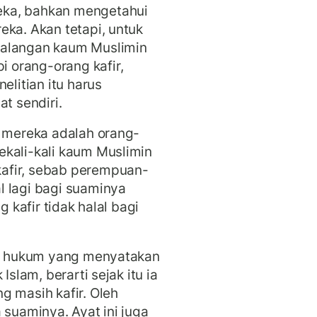
eka, bahkan mengetahui
eka. Akan tetapi, untuk
kalangan kaum Muslimin
 orang-orang kafir,
litian itu harus
t sendiri.
i mereka adalah orang-
ekali-kali kaum Muslimin
afir, sebab perempuan-
l lagi bagi suaminya
g kafir tidak halal bagi
atu hukum yang menyatakan
Islam, berarti sejak itu ia
g masih kafir. Oleh
 suaminya. Ayat ini juga