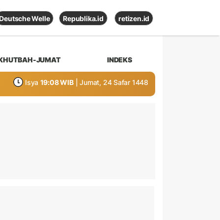
Deutsche Welle
Republika.id
retizen.id
KHUTBAH-JUMAT
INDEKS
Isya
19:08 WIB
| Jumat, 24 Safar 1448