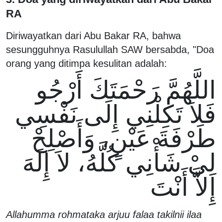
RA
Diriwayatkan dari Abu Bakar RA, bahwa
sesungguhnya Rasulullah SAW bersabda, "Doa
orang yang ditimpa kesulitan adalah:
اللَّهُمَّ رَحْمَتَكَ أَرْجُو
فَلاَ تَكِلْنِي إِلَى نَفْسِي
طَرْفَةَ عَيْنٍ، وَأَصْلِحْ
لِيْ شَأْنِي كُلَّهُ، لاَ إِلَهَ
إِلاَّ أَنْتَ
Allahumma rohmataka arjuu falaa takilnii ilaa