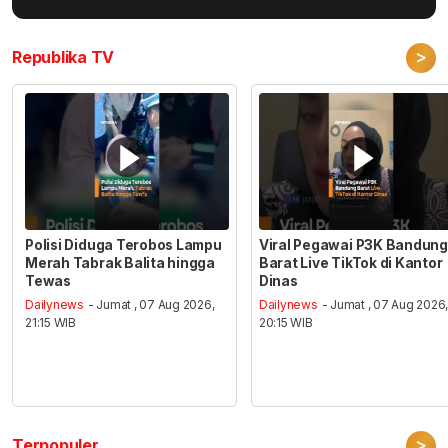
>
Republika TV
Polisi Diduga Terobos Lampu
Viral Pegawai P3K Bandung
Merah Tabrak Balita hingga
Barat Live TikTok di Kantor
Tewas
Dinas
Dailynews
- Jumat , 07 Aug 2026,
Dailynews
- Jumat , 07 Aug 2026
21:15 WIB
20:15 WIB
>
Terpopuler