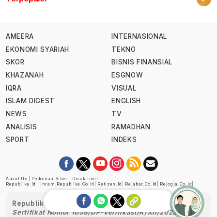
AMEERA
INTERNASIONAL
EKONOMI SYARIAH
TEKNO
SKOR
BISNIS FINANSIAL
KHAZANAH
ESGNOW
IQRA
VISUAL
ISLAM DIGEST
ENGLISH
NEWS
TV
ANALISIS
RAMADHAN
SPORT
INDEKS
About Us
|
Pedoman Siber
|
Disclaimer
Republika.id
|
Ihram.republika.co.id
|
Retizen.id
|
Rejabar.co.id
|
Rejogja.co.id
|
Republika telah diverifikasi oleh Dewan Pers
Sertifikat Nomor 1058/DP-Verifikasi/K/XII/2022