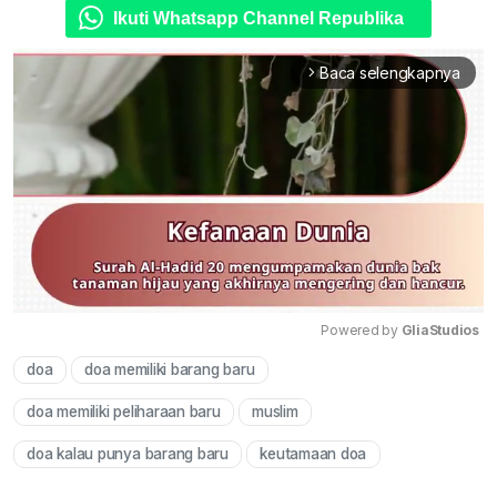
Ikuti Whatsapp Channel Republika
Baca selengkapnya
arrow_forward_ios
Powered by 
GliaStudios
doa
doa memiliki barang baru
Mute
doa memiliki peliharaan baru
muslim
doa kalau punya barang baru
keutamaan doa