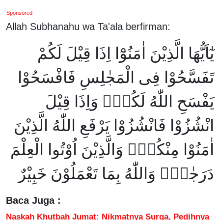
Sponsored
Allah Subhanahu wa Ta'ala berfirman:
يٰٓاَيُّهَا الَّذِيْنَ اٰمَنُوْٓا اِذَا قِيْلَ لَكُمْ
تَفَسَّحُوْا فِى الْمَجٰلِسِ فَافْسَحُوْا
يَفْسَحِ اللّٰهُ لَكُمْۚ وَاِذَا قِيْلَ
انْشُزُوْا فَانْشُزُوْا يَرْفَعِ اللّٰهُ الَّذِيْنَ
اٰمَنُوْا مِنْكُمْۙ وَالَّذِيْنَ اُوْتُوا الْعِلْمَ
دَرَجٰتٍۗ وَاللّٰهُ بِمَا تَعْمَلُوْنَ خَبِيْرٌ
Baca Juga :
Naskah Khutbah Jumat: Nikmatnya Surga, Pedihnya