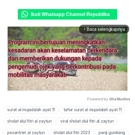
Ikuti Whatsapp Channel Republika
Baca selengkapnya
arrow_forward_ios
Powered by 
GliaStudios
surat al mujadalah ayat 11
tafsir surat al mujadalah ayat 11
Mute
sholat idul fitri al zaytun
viral sholat idul fitri al zaytun
pesantren al zaytun
sholat idul fitri 2023
panji gumilang