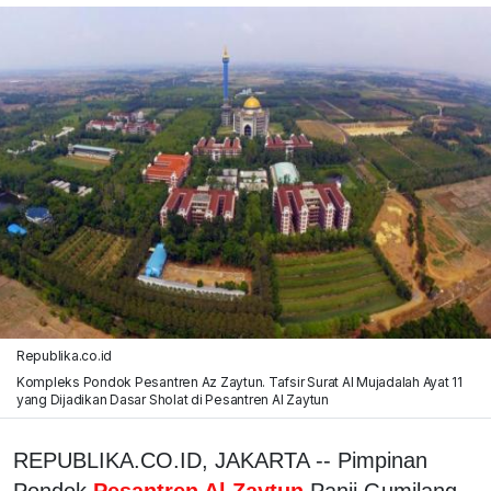
Republika.co.id
Kompleks Pondok Pesantren Az Zaytun. Tafsir Surat Al Mujadalah Ayat 11
yang Dijadikan Dasar Sholat di Pesantren Al Zaytun
REPUBLIKA.CO.ID, JAKARTA -- Pimpinan
Pondok
Pesantren Al Zaytun
Panji Gumilang