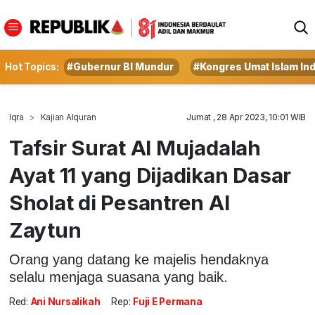
Hot Topics:
#Gubernur BI Mundur
#Kongres Umat Islam In
Iqra
Kajian Alquran
Jumat , 28 Apr 2023, 10:01 WIB
Tafsir Surat Al Mujadalah
Ayat 11 yang Dijadikan Dasar
Sholat di Pesantren Al
Zaytun
Orang yang datang ke majelis hendaknya
selalu menjaga suasana yang baik.
Red:
Ani Nursalikah
Rep:
Fuji E Permana