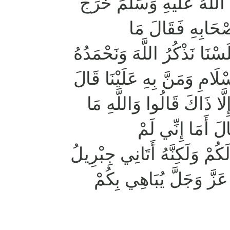
لَّهُ عَلَيْهِ وَسَلَّمَ خَرَجَ
ْحَابِهِ فَقَالَ مَا
ْنَا نَذْكُرُ اللَّهَ وَنَحْمَدُهُ
ْلَامِ وَمَنَّ بِهِ عَلَيْنَا قَالَ
لَّا ذَاكَ قَالُوا وَاللَّهِ مَا
الَ أَمَا إِنِّي لَمْ
َكُمْ وَلَكِنَّهُ أَتَانِي جِبْرِيلُ
 عَزَّ وَجَلَّ يُبَاهِي بِكُمْ