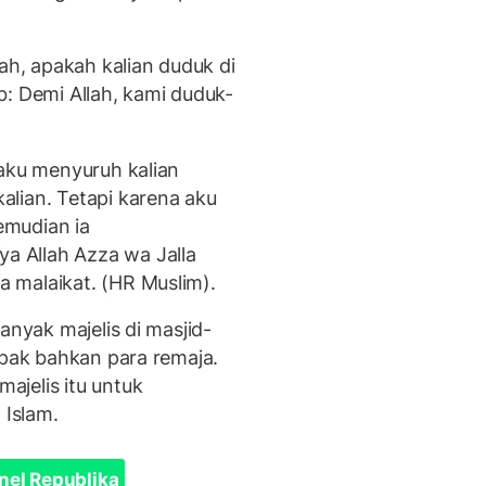
lah, apakah kalian duduk di
b: Demi Allah, kami duduk-
 aku menyuruh kalian
lian. Tetapi karena aku
Kemudian ia
 Allah Azza wa Jalla
 malaikat. (HR Muslim).
anyak majelis di masjid-
apak bahkan para remaja.
jelis itu untuk
Islam.
nel Republika