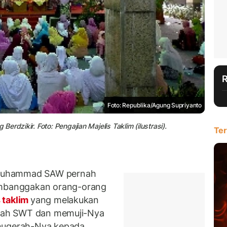
Foto: Republika/Agung Supriyanto
rdzikir. Foto: Pengajian Majelis Taklim (ilustrasi).
Ter
 Muhammad SAW pernah
mbanggakan orang-orang
 taklim
yang melakukan
Allah SWT dan memuji-Nya
nugerah-Nya kepada