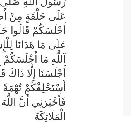
رَسُولَ اللَّهِ صَلَّى ال
عَلَى حَلْقَةٍ مِنْ أَص
أَجْلَسَكُمْ قَالُوا جَلَس
عَلَى مَا هَدَانَا لِلْإِس
آللَّهِ مَا أَجْلَسَكُمْ إِ
أَجْلَسَنَا إِلَّا ذَاكَ قَ
أَسْتَحْلِفْكُمْ تُهْمَةً ل
فَأَخْبَرَنِي أَنَّ اللَّهَ
الْمَلَائِكَةَ