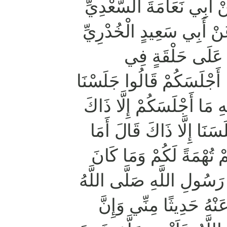
نْ أَبِي نَعَامَةَ السَّعْدِيِّ
نْ أَبِي سَعِيدٍ الْخُدْرِيِّ
ُ عَلَى حَلْقَةٍ فِي
أَجْلَسَكُمْ قَالُوا جَلَسْنَا
ّهِ مَا أَجْلَسَكُمْ إِلَّا ذَاكَ
َسَنَا إِلَّا ذَاكَ قَالَ أَمَا
مْ تُهْمَةً لَكُمْ وَمَا كَانَ
 رَسُولِ اللَّهِ صَلَّى اللَّهُ
عَنْهُ حَدِيثًا مِنِّي وَإِنَّ