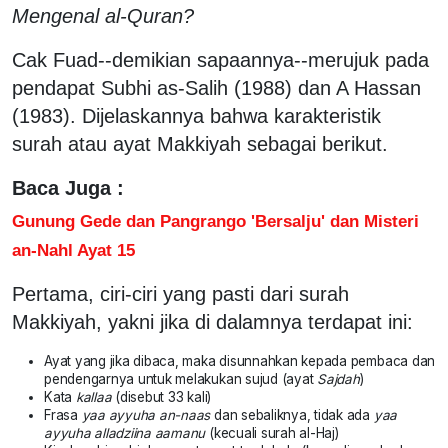
Mengenal al-Quran?
Cak Fuad--demikian sapaannya--merujuk pada
pendapat Subhi as-Salih (1988) dan A Hassan
(1983). Dijelaskannya bahwa karakteristik
surah atau ayat Makkiyah sebagai berikut.
Baca Juga :
Gunung Gede dan Pangrango 'Bersalju' dan Misteri
an-Nahl Ayat 15
Pertama, ciri-ciri yang pasti dari surah
Makkiyah, yakni jika di dalamnya terdapat ini:
Ayat yang jika dibaca, maka disunnahkan kepada pembaca dan
pendengarnya untuk melakukan sujud (ayat
Sajdah
)
Kata
kallaa
(disebut 33 kali)
Frasa
yaa ayyuha an-naas
dan sebaliknya, tidak ada
yaa
ayyuha alladziina aamanu
(kecuali surah al-Haj)