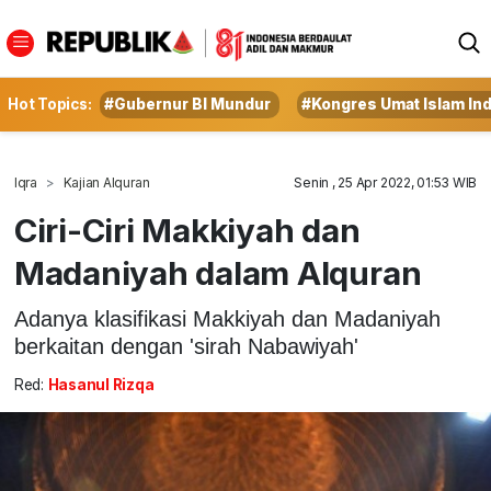
Hot Topics:
#Gubernur BI Mundur
#Kongres Umat Islam In
Iqra
Kajian Alquran
Senin , 25 Apr 2022, 01:53 WIB
Ciri-Ciri Makkiyah dan
Madaniyah dalam Alquran
Adanya klasifikasi Makkiyah dan Madaniyah
berkaitan dengan 'sirah Nabawiyah'
Red:
Hasanul Rizqa