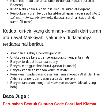
Kisah nabi-nabi dan umat-umat terdahulu (kecuali surah al-
Baqarah)
Kisah Nabi Adam AS dan Iblis (kecuali surah al-Baqarah)
Pembukaan surah berupa huruf-huruf lepas, seperti
qaf, shad,
alif-lam-mim-ra, alif-lam-mim
(kecuali surah al-Baqarah dan
surah Ali Imran)
Kedua, ciri-ciri yang dominan--masih dari surah
atau ayat Makkiyah, yakni jika di dalamnya
terdapat hal berikut.
Ayat dan surahnya pendek-pendek
Ungkapannya keras, cenderung puitis, menyentuh hati
Banyak terdapat kesamaan bunyi
Banyak menggunakan huruf
qasam
(sumpah)
Banyak kecaman kepada kaum musyrik
Penekanan pada dasar-dasar keimanan kepada Allah dan Hari
Akhir, serta penggambaran surga dan neraka
Banyak tuntunan mengenai
akhlaq al-karimah
(akhlak yang
baik)
Baca Juga :
Perubahan Bentuk Gunung Gede Saat Hari Kiamat