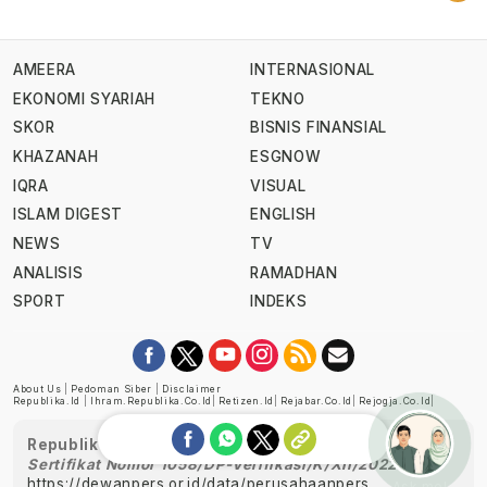
AMEERA
INTERNASIONAL
EKONOMI SYARIAH
TEKNO
SKOR
BISNIS FINANSIAL
KHAZANAH
ESGNOW
IQRA
VISUAL
ISLAM DIGEST
ENGLISH
NEWS
TV
ANALISIS
RAMADHAN
SPORT
INDEKS
About Us
|
Pedoman Siber
|
Disclaimer
Republika.id
|
Ihram.republika.co.id
|
Retizen.id
|
Rejabar.co.id
|
Rejogja.co.id
|
Republika telah diverifikasi oleh Dewan Pers
Sertifikat Nomor 1058/DP-Verifikasi/K/XII/2022
https://dewanpers.or.id/data/perusahaanpers
Ask me!