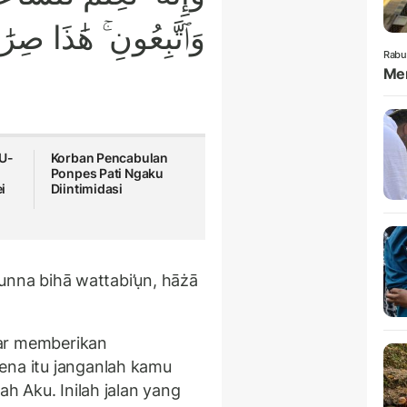
وَٱتَّبِعُونِ ۚ هَٰذَا صِر
Rabu
Mem
 U-
Korban Pencabulan
Ponpes Pati Ngaku
i
Diintimidasi
arunna bihā wattabi’ụn, hāżā
nar memberikan
ena itu janganlah kamu
ilah Aku. Inilah jalan yang