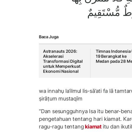
َٰطٌ مُّسْتَقِيمٌ
Baca Juga
Astranauts 2026:
Timnas Indonesia
Akselerasi
19 Berangkat ke
Transformasi Digital
Medan pada 28 Me
untuk Memperkuat
Ekonomi Nasional
wa innahụ la’ilmul lis-sā’ati fa lā tamt
ṣirāṭum mustaqīm
“Dan sesungguhnya Isa itu benar-be
pengetahuan tentang hari kiamat. Kar
ragu-ragu tentang
kiamat
itu dan ikut