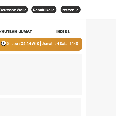
Deutsche Welle
Republika.id
retizen.id
KHUTBAH-JUMAT
INDEKS
Shubuh
04:44 WIB
| Jumat, 24 Safar 1448