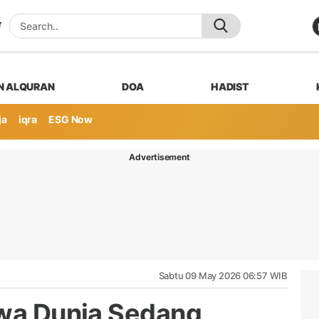
N ALQURAN
DOA
HADIST
ja
iqra
ESG Now
Advertisement
Sabtu 09 May 2026 06:57 WIB
hwa Dunia Sedang