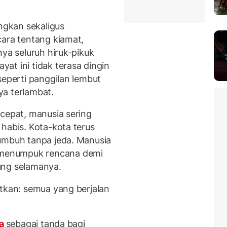
gkan sekaligus
cara tentang kiamat,
nya seluruh hiruk-pikuk
at ini tidak terasa dingin
seperti panggilan lembut
ya terlambat.
 cepat, manusia sering
habis. Kota-kota terus
umbuh tanpa jeda. Manusia
menumpuk rencana demi
ung selamanya.
atkan: semua yang berjalan
sa
sebagai tanda bagi