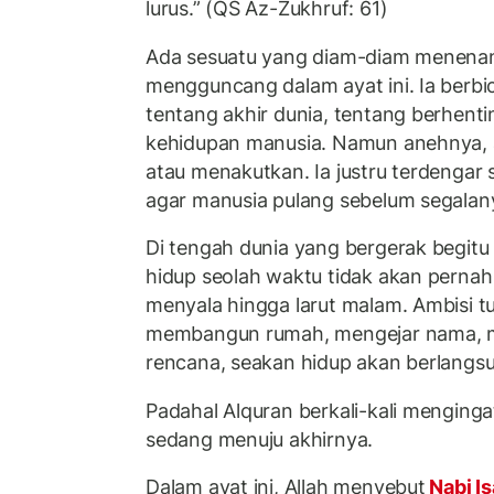
lurus.” (QS Az-Zukhruf: 61)
Ada sesuatu yang diam-diam menenan
mengguncang dalam ayat ini. Ia berbi
tentang akhir dunia, tentang berhenti
kehidupan manusia. Namun anehnya, ay
atau menakutkan. Ia justru terdengar 
agar manusia pulang sebelum segalan
Di tengah dunia yang bergerak begitu
hidup seolah waktu tidak akan pernah 
menyala hingga larut malam. Ambisi t
membangun rumah, mengejar nama, 
rencana, seakan hidup akan berlangs
Padahal Alquran berkali-kali menging
sedang menuju akhirnya.
Dalam ayat ini, Allah menyebut
Nabi I