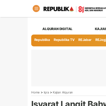
ALQURAN DIGITAL
KAJIA
Republika
Republika TV
REJabar
REJog
>
>
Home
Iqra
Kajian Alquran
Isyarat Langit Ba