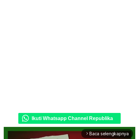
Ikuti Whatsapp Channel Republika
Baca selengkapnya
arrow_forward_ios