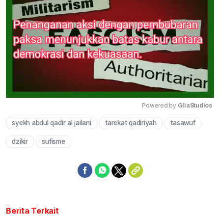
Powered by 
GliaStudios
syekh abdul qadir al jailani
tarekat qadiriyah
tasawuf
Mute
dzikir
sufisme
Berita Terkait