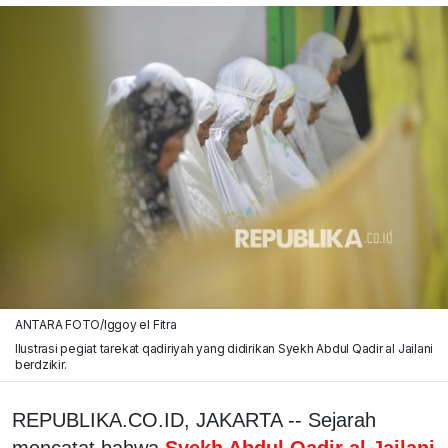
ANTARA FOTO/Iggoy el Fitra
Ilustrasi pegiat tarekat qadiriyah yang didirikan Syekh Abdul Qadir al Jailani
berdzikir.
REPUBLIKA.CO.ID, JAKARTA -- Sejarah
mencatat bahwa
Syekh Abdul Qadir al Jailani