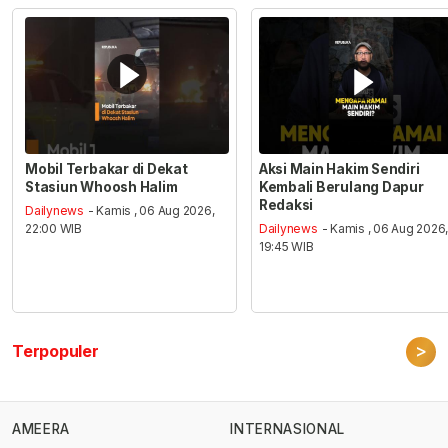
Mobil Terbakar di Dekat
Aksi Main Hakim Sendiri
Stasiun Whoosh Halim
Kembali Berulang Dapur
Redaksi
Dailynews
- Kamis , 06 Aug 2026,
22:00 WIB
Dailynews
- Kamis , 06 Aug 2026
19:45 WIB
>
Terpopuler
AMEERA
INTERNASIONAL