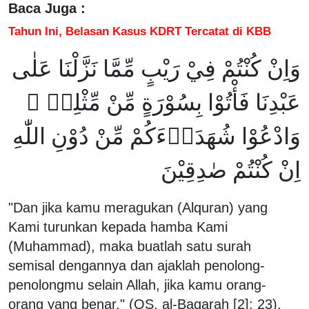
Baca Juga :
Tahun Ini, Belasan Kasus KDRT Tercatat di KBB
وَاِنْ كُنْتُمْ فِيْ رَيْبٍ مِّمَّا نَزَّلْنَا عَلٰى
عَبْدِنَا فَأْتُوْا بِسُوْرَةٍ مِّنْ مِّثْلِهٖ ۖ
وَادْعُوْا شُهَدَاۤءَكُمْ مِّنْ دُوْنِ اللّٰهِ
اِنْ كُنْتُمْ صٰدِقِيْنَ
"Dan jika kamu meragukan (Alquran) yang
Kami turunkan kepada hamba Kami
(Muhammad), maka buatlah satu surah
semisal dengannya dan ajaklah penolong-
penolongmu selain Allah, jika kamu orang-
orang yang benar." (QS. al-Baqarah [2]: 23).