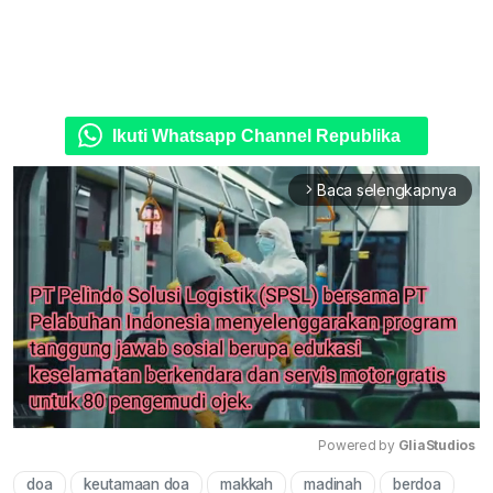
Ikuti Whatsapp Channel Republika
Baca selengkapnya
arrow_forward_ios
Powered by 
GliaStudios
doa
keutamaan doa
makkah
madinah
berdoa