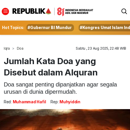
Hot Topics:
#Gubernur BI Mundur
#Kongres Umat Islam In
Iqra
Doa
Sabtu , 23 Aug 2025, 22:48 WIB
Jumlah Kata Doa yang
Disebut dalam Alquran
Doa sangat penting dipanjatkan agar segala
urusan di dunia dipermudah.
Red:
Muhammad Hafil
Rep:
Muhyiddin