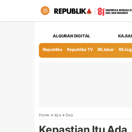
ALQURAN DIGITAL
KAJIA
Republika
Republika TV
REJabar
REJog
>
>
Home
Iqra
Doa
Kepastian Itu Ada