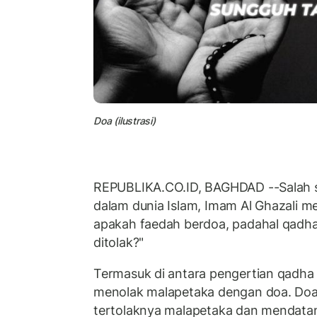
Doa (ilustrasi)
REPUBLIKA.CO.ID, BAGHDAD --Salah 
dalam dunia Islam, Imam Al Ghazali m
apakah faedah berdoa, padahal qadha 
ditolak?"
Termasuk di antara pengertian qadha
menolak malapetaka dengan doa. Do
tertolaknya malapetaka dan mendata