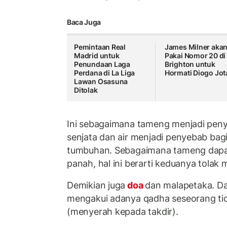
Baca Juga
Pemintaan Real
James Milner aka
Madrid untuk
Pakai Nomor 20 di
Penundaan Laga
Brighton untuk
Perdana di La Liga
Hormati Diogo Jot
Lawan Osasuna
Ditolak
Ini sebagaimana tameng menjadi pen
senjata dan air menjadi penyebab ba
tumbuhan. Sebagaimana tameng dapa
panah, hal ini berarti keduanya tolak 
Demikian juga
doa
dan malapetaka. Da
mengakui adanya qadha seseorang t
(menyerah kepada takdir).