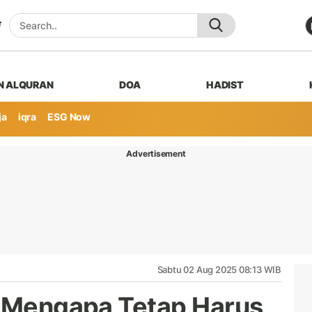
N ALQURAN
DOA
HADIST
ja
iqra
ESG Now
Advertisement
Sabtu 02 Aug 2025 08:13 WIB
, Mengapa Tetap Harus