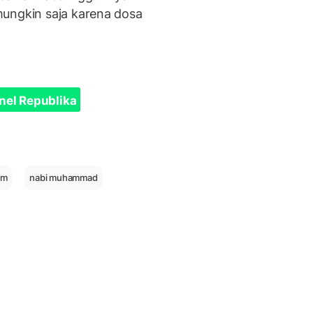
mungkin saja karena dosa
nel Republika
am
nabi muhammad