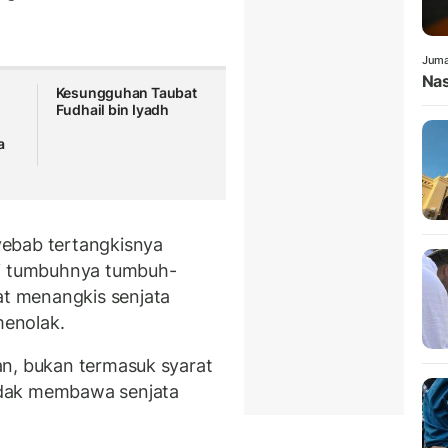
Juma
Nas
n
Kesungguhan Taubat
Fudhail bin Iyadh
a
yebab tertangkisnya
gi tumbuhnya tumbuh-
t menangkis senjata
menolak.
n, bukan termasuk syarat
idak membawa senjata