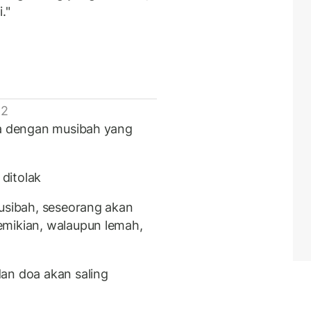
."
 2
oa dengan musibah yang
 ditolak
musibah, seseorang akan
emikian, walaupun lemah,
an doa akan saling