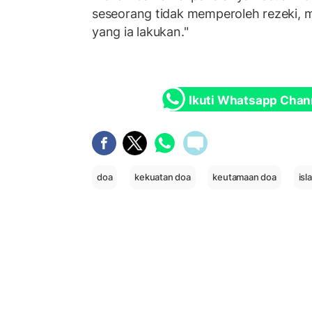
seseorang tidak memperoleh rezeki, 
yang ia lakukan."
Ikuti Whatsapp Chan
doa
kekuatan doa
keutamaan doa
isl