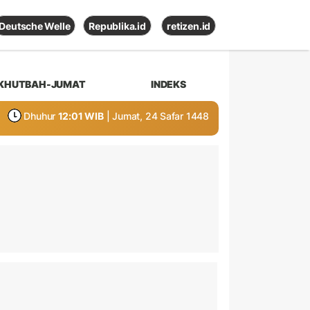
Deutsche Welle
Republika.id
retizen.id
KHUTBAH-JUMAT
INDEKS
Dhuhur
12:01 WIB
| Jumat, 24 Safar 1448