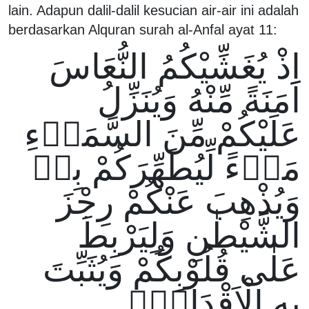
lain. Adapun dalil-dalil kesucian air-air ini adalah
berdasarkan Alquran surah al-Anfal ayat 11:
اِذْ يُغَشِّيْكُمُ النُّعَاسَ
اَمَنَةً مِّنْهُ وَيُنَزِّلُ
عَلَيْكُمْ مِّنَ السَّمَاۤءِ
مَاۤءً لِّيُطَهِّرَكُمْ بِهٖ
وَيُذْهِبَ عَنْكُمْ رِجْزَ
الشَّيْطٰنِ وَلِيَرْبِطَ
عَلٰى قُلُوْبِكُمْ وَيُثَبِّتَ
بِهِ الْاَقْدَامَۗ