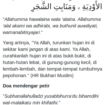
الأَوْدِيَةِ ، وَمَنَابِتِ الشَّجَرِ
“
Allahumma hawalaina wala ‘alaina. Allahumma
‘alal akami wa adhirabi, wa buthunil auwdiyati,
wamanabitisyajari
."
Yang artinya, "Ya Allah, turunkan hujan ini di
sekitar kami jangan di atas kami. Ya Allah,
curahkanlah hujan ini di atas bukit-bukit, di
hutan-hutan lebat, di gunung-gunung kecil, di
lembah-lembah, dan tempat-tempat tumbuhnya
pepohonan." (HR Bukhari Muslim)
Doa mendengar petir
"
Subhanallahulladzi yusabbihurra'du bihamdihi
wal-malaikatu min khifatihi.
"