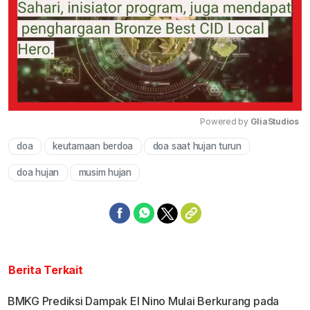
Powered by 
GliaStudios
doa
keutamaan berdoa
doa saat hujan turun
Mute
doa hujan
musim hujan
Berita Terkait
BMKG Prediksi Dampak El Nino Mulai Berkurang pada