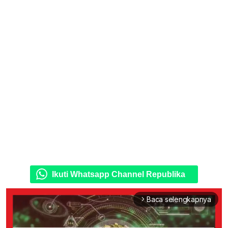
Ikuti Whatsapp Channel Republika
Baca selengkapnya
arrow_forward_ios