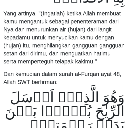
Yang artinya, "(Ingatlah) ketika Allah membuat
kamu mengantuk sebagai penenteraman dari-
Nya dan menurunkan air (hujan) dari langit
kepadamu untuk menyucikan kamu dengan
(hujan) itu, menghilangkan gangguan-gangguan
setan dari dirimu, dan menguatkan hatimu
serta memperteguh telapak kakimu."
Dan kemudian dalam surah al-Furqan ayat 48,
Allah SWT berfirman:
وَهُوَ الَّذِىۡۤ اَرۡسَلَ
الرِّيٰحَ بُشۡرًۢا بَيۡنَ
يَدَىۡ رَحۡمَتِهٖ‌ۚ