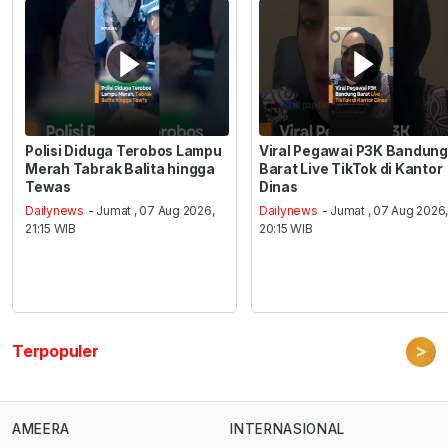
Polisi Diduga Terobos Lampu
Viral Pegawai P3K Bandung
Merah Tabrak Balita hingga
Barat Live TikTok di Kantor
Tewas
Dinas
Dailynews
- Jumat , 07 Aug 2026,
Dailynews
- Jumat , 07 Aug 2026
21:15 WIB
20:15 WIB
>
Terpopuler
AMEERA
INTERNASIONAL