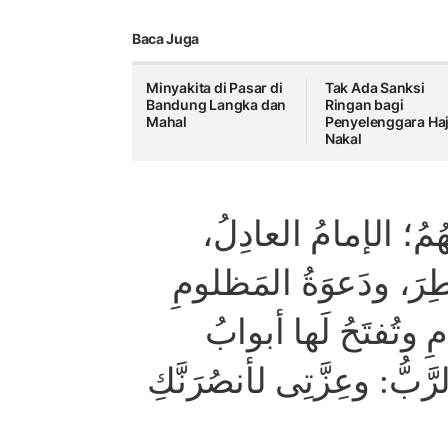
Baca Juga
Minyakita di Pasar di
Tak Ada Sanksi
Bandung Langka dan
Ringan bagi
Mahal
Penyelenggara Haj
Nakal
وَتُهُمُ؛ الإمامُ العادِلُ
طِرَ، ودَعوَةُ المَظلومِ
 وتُفتَحُ لَها أبوابُ
َّبُّ: وعِزَّتِى لأنصُرَنَّكِ