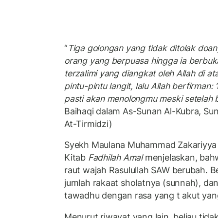
“
Tiga golongan yang tidak ditolak doan
orang yang berpuasa hingga ia berbuk
terzalimi yang diangkat oleh Allah di 
pintu-pintu langit, lalu Allah berfirman
pasti akan menolongmu meski setelah 
Baihaqi dalam As-Sunan Al-Kubra, Su
At-Tirmidzi)
Syekh Maulana Muhammad Zakariyya 
Kitab
Fadhilah Amal
menjelaskan, bahw
raut wajah Rasulullah SAW berubah. B
jumlah rakaat sholatnya (sunnah), da
tawadhu dengan rasa yang t akut yang
Menurut riwayat yang lain, beliau tida