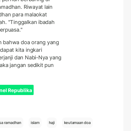
amadhan. Riwayat lain
han para malaokat
ah. "Tinggalkan ibadah
erpuasa."
an bahwa doa orang yang
dapat kita ingkari
erjanji dan Nabi-Nya yang
aka jangan sedikit pun
nel Republika
sa ramadhan
islam
haji
keutamaan doa