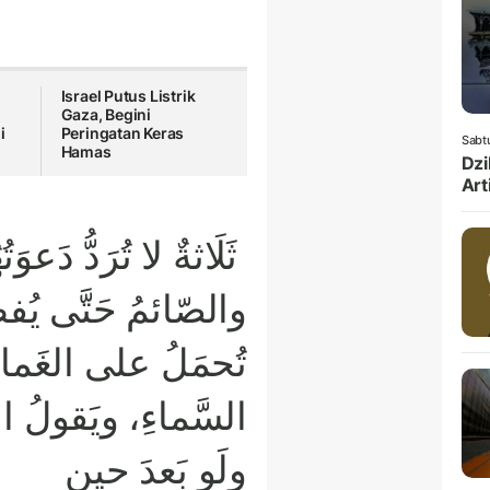
Israel Putus Listrik
Gaza, Begini
i
Peringatan Keras
Sabt
Hamas
Dzi
Art
ثَلَاثةٌ لا تُرَدُّ دَع،
والصّائمُ حَتَّى يُف
تُحمَلُ على الغَمامِ
السَّماءِ، ويَقولُ الر
ولَو بَعدَ حينٍ