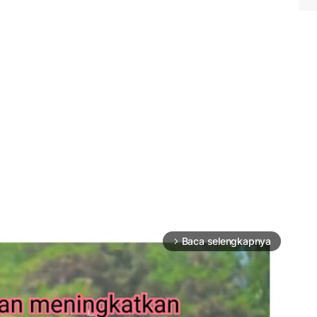
Baca selengkapnya
arrow_forward_ios