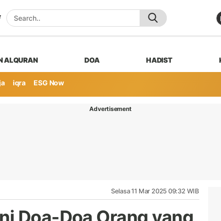
N ALQURAN
DOA
HADIST
ja
iqra
ESG Now
Advertisement
Selasa 11 Mar 2025 09:32 WIB
ni Doa-Doa Orang yang