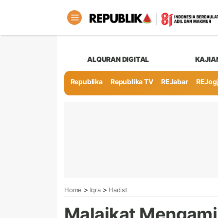
ALQURAN DIGITAL
KAJIA
Republika
Republika TV
REJabar
REJog
>
>
Home
Iqra
Hadist
Malaikat Mengami