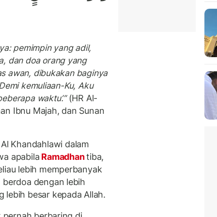
ya: pemimpin yang adil,
a, dan doa orang yang
atas awan, dibukakan baginya
: ‘Demi kemuliaan-Ku, Aku
beberapa waktu’.”
(HR Al-
nan Ibnu Majah, dan Sunan
Al Khandahlawi dalam
a apabila
Ramadhan
tiba,
eliau lebih memperbanyak
n berdoa dengan lebih
 lebih besar kepada Allah.
k pernah berbaring di