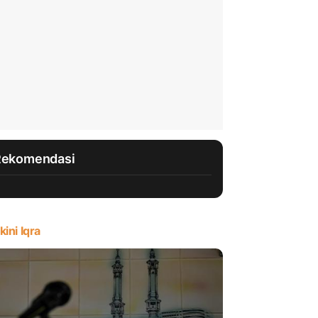
Rekomendasi
kini Iqra